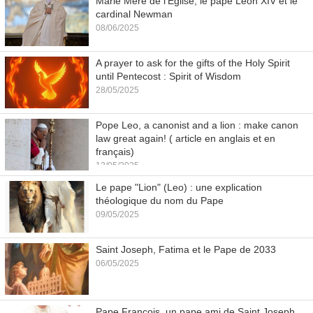
Marie Mère de l'Eglise, le pape Léon XIV et le
cardinal Newman
08/06/2025
A prayer to ask for the gifts of the Holy Spirit
until Pentecost : Spirit of Wisdom
28/05/2025
Pope Leo, a canonist and a lion : make canon
law great again! ( article en anglais et en
français)
12/05/2025
Le pape "Lion" (Leo) : une explication
théologique du nom du Pape
09/05/2025
Saint Joseph, Fatima et le Pape de 2033
06/05/2025
Pape François, un pape ami de Saint Joseph,