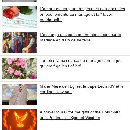
L'amour est toujours respectueux du droit : les
empêchements au mariage et le " favor
matrimonii".
L'échange des consentements : zoom sur le
mariage en train de se faire.
Tametsi, la naissance du mariage canonique
qui protège les fidèles!
Marie Mère de l'Eglise, le pape Léon XIV et le
cardinal Newman
A prayer to ask for the gifts of the Holy Spirit
until Pentecost : Spirit of Wisdom