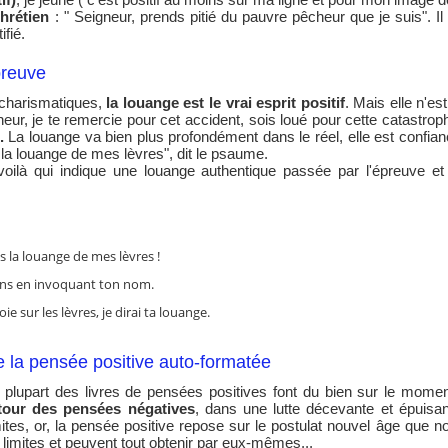
chrétien
: " Seigneur, prends pitié du pauvre pêcheur que je suis". Il es
ifié.
preuve
 charismatiques,
la louange est le vrai esprit positif
. Mais elle n'e
gneur, je te remercie pour cet accident, sois loué pour cette catastrop
.
La louange va bien plus profondément dans le réel, elle est confianc
 la louange de mes lèvres", dit le psaume.
ilà qui indique une louange authentique passée par l'épreuve et le
s la louange de mes lèvres !
mains en invoquant ton nom.
ie sur les lèvres, je dirai ta louange.
 la pensée positive auto-formatée
 plupart des livres de pensées positives font du bien sur le mome
tour des pensées négatives
, dans une lutte décevante et épuis
mites, or, la pensée positive repose sur le postulat nouvel âge que n
 limites et peuvent tout obtenir par eux-mêmes...