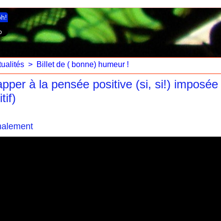
ph!
ualités
>
Billet de ( bonne) humeur !
pper à la pensée positive (si, si!) imposée
tif)
rmalement