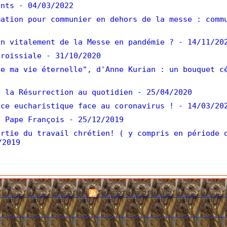
ents
- 04/03/2022
ation pour communier en dehors de la messe : comm
n vitalement de la Messe en pandémie ?
- 14/11/20
roissiale
- 31/10/2020
e ma vie éternelle", d'Anne Kurian : un bouquet c
 la Résurrection au quotidien
- 25/04/2020
ce eucharistique face au coronavirus !
- 14/03/20
 Pape François
- 25/12/2019
rtie du travail chrétien! ( y compris en période 
/2019
Plan du site
|
Syndication
|
Powered by WM