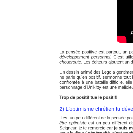
La pensée positive est partout, un p
développement personnel
. C'est uti
choucroute
. Les éditeurs ajoutent un d
Un dessin animé des Lego a gentiment 
ne parle qu'en positif, sermonne tout
confrontée à une bataille difficile, e
personnage d'Unikitty est une malicieu
Trop de positif tue le positif!
2) L'optimisme chrétien tu dév
Il est un peu différent de la pensée posi
être optimiste
est un peu différent 
Seigneur, je te remercie car
je suis m
paye la dime (
générosité, c'est posit