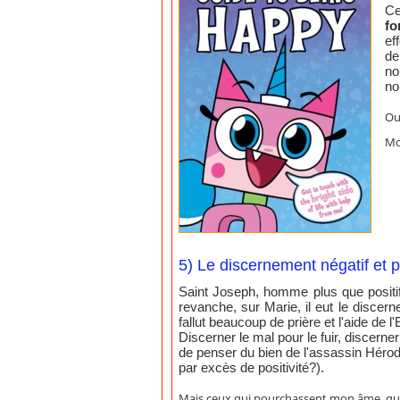
Ce
fo
ef
de
no
no
Oui
Mo
5) Le discernement négatif et p
Saint Joseph, homme plus que positif,
revanche, sur Marie, il eut le discerne
fallut beaucoup de prière et l'aide de l'
Discerner le mal pour le fuir, discerner
de penser du bien de l'assassin Hér
par excès de positivité?).
Mais ceux qui pourchassent mon âme, qu'i