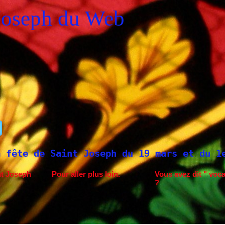
Joseph du Web
seph du 19 mars et du 1er mai
Saint Jose
nt Joseph
Pour aller plus loin.
Vous avez dit " voca
?