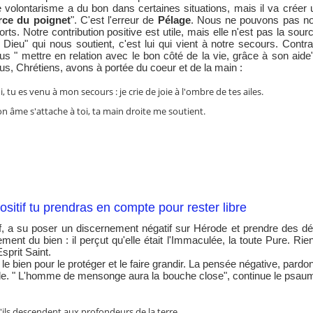
 volontarisme a du bon dans certaines situations, mais il va créer
rce du poignet
". C'est l'erreur de
Pélage
. Nous ne pouvons pas n
forts. Notre contribution positive est utile, mais elle n'est pas la sour
 Dieu" qui nous soutient, c'est lui qui vient à notre secours. Contr
us " mettre en relation avec le bon côté de la vie, grâce à son aide
us, Chrétiens, avons à portée du coeur et de la main :
, tu es venu à mon secours : je crie de joie à l'ombre de tes ailes.
n âme s'attache à toi, ta main droite me soutient.
ositif tu prendras en compte pour rester libre
 a su poser un discernement négatif sur Hérode et prendre des déci
ment du bien : il perçut qu'elle était l'Immaculée, la toute Pure. Rien 
Esprit Saint.
 le bien pour le protéger et le faire grandir. La pensée négative, pardo
ode. " L'homme de mensonge aura la bouche close", continue le psa
ls descendent aux profondeurs de la terre,