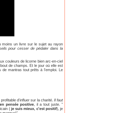
 moins un livre sur le sujet au rayon
seils pour cesser de pédaler dans la
x couleurs de licorne bien arc-en-ciel
bout de champs. Et le jour où elle est
as de mantras tout prêts à l'emploi. Le
profitable d'influer sur la charité.
Il faut
 en pensée positive
, il a tout juste. "
icain (
je suis mieux, c'est positif
), je
 de marque)".