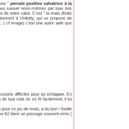
 une "
pensée positive salvatrice à la
ous sauver nous-mêmes par tous nos
ce de notre salut. C'est " la main droite
airement à Unikitty, qui se propose de
", ( cf image) c'est une autre aide que
sions difficiles pour lui échapper. En
de tout cela ne se fit facilement, il lui
n pour ce jeu de mots, a du bon ! Inutile
ume 62 dans un passage souvent omis (