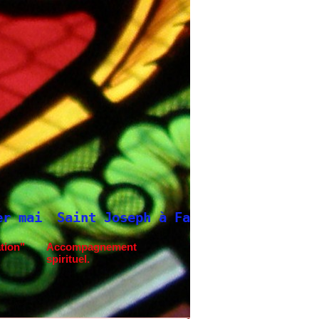
ph à Fatima.
Neuvaine à Saint Joseph
tion"
Accompagnement
spirituel.