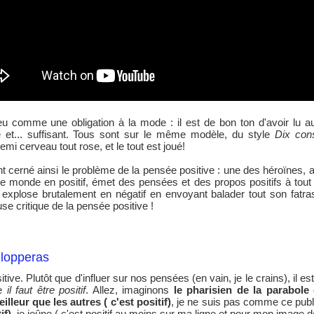
eu comme une obligation à la mode : il est de bon ton d'avoir lu au
le et... suffisant. Tous sont sur le même modèle, du style
Dix con
emi cerveau tout rose, et le tout est joué!
cerné ainsi le problème de la pensée positive : une des héroïnes, au
 le monde en positif, émet des pensées et des propos positifs à tout 
lle explose brutalement en négatif en envoyant balader tout son fatr
se critique de la pensée positive !
elopperas
tive. Plutôt que d'influer sur nos pensées (en vain, je le crains), il est 
de
il faut être positif
. Allez, imaginons
le pharisien de la parabole
eilleur que les autres ( c'est positif)
, je ne suis pas comme ce publ
if)
, je jeûne ( c'est positif au moins sur ma ligne et pour mon image