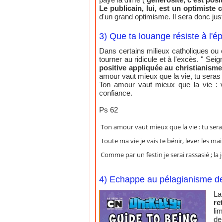
Le publicain, lui, est un optimiste 
d'un grand optimisme. Il sera donc just
3) Que ta louange résiste à l'é
Dans certains milieux catholiques ou
tourner au ridicule et à l'excès. " Sei
positive appliquée au christianisme
amour vaut mieux que la vie, tu seras
Ton amour vaut mieux que la vie : vo
confiance.
Ps 62
Ton amour vaut mieux que la vie : tu sera
Toute ma vie je vais te bénir, lever les 
Comme par un festin je serai rassasié ; la jo
4) Echappe au pélagianisme de
La
re
li
de