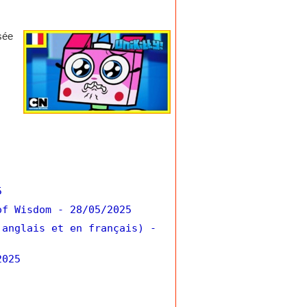
sée
5
of Wisdom
- 28/05/2025
 anglais et en français)
-
2025