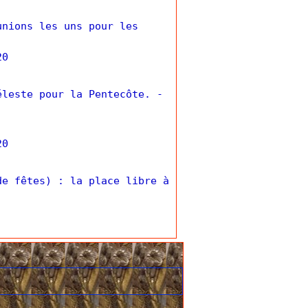
unions les uns pour les
20
éleste pour la Pentecôte.
-
20
de fêtes) : la place libre à