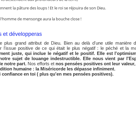
iennent la pâture des loups ! Et le roi se réjouira de son Dieu.
que l'homme de mensonge aura la bouche close !
s et développeras
le plus grand attribut de Dieu. Bien au delà d'une utile manière
ir l'issue positive de ce qui était le plus négatif : le péché et la m
ent juste, qui inclue le négatif et le positif. Elle est l'optimis
 notre sujet de louange indestructible. Elle nous vient par l'Es
e notre part.
Nos efforts et
nos pensées positives ont leur valeur, 
dition humaine : la Miséricorde les dépasse infiniment.
i confiance en toi ( plus qu'en mes pensées positives).