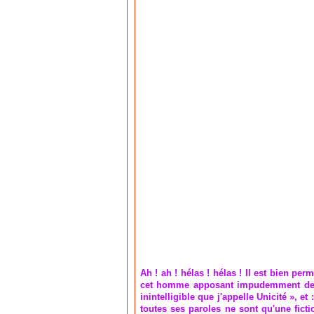
Ah ! ah ! hélas ! hélas ! Il est bien pe
cet homme apposant impudemment des n
inintelligible que j'appelle Unicité », e
toutes ses paroles ne sont qu'une fict