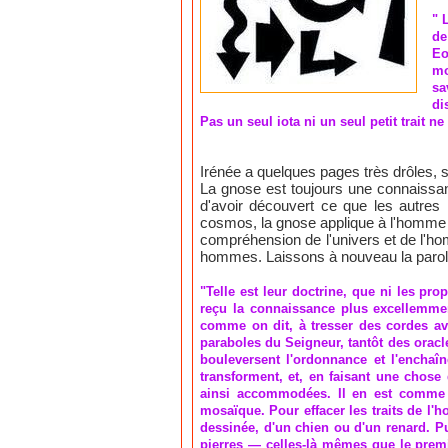
" 
de
Eo
mo
sa
di
Pas un seul iota ni un seul petit trait ne
Irénée a quelques pages très drôles, s
La gnose est toujours une connaissanc
d'avoir découvert ce que les autres 
cosmos, la gnose applique à l'homme l
compréhension de l'univers et de l'hom
hommes. Laissons à nouveau la parole
"Telle est leur doctrine, que ni les pro
reçu la connaissance plus excellemmen
comme on dit, à tresser des cordes ave
paraboles du Seigneur, tantôt des oracl
bouleversent l'ordonnance et l'enchaîn
transforment, et, en faisant une chose
ainsi accommodées. Il en est comme de
mosaïque. Pour effacer les traits de l'
dessinée, d'un chien ou d'un renard. Pui
pierres — celles-là mêmes que le premie