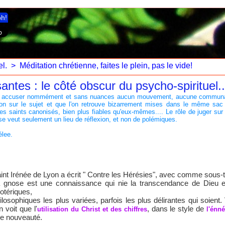
ph!
l.
>
Méditation chrétienne, faites le plein, pas le vide!
ntes : le côté obscur du psycho-spirituel..
 pour accuser nommément et sans nuances aucun mouvement, aucune communau
xion sur le sujet et que l'on retrouve bizarrement mises dans le même sa
es saints canonisés, bien plus fiables qu'eux-mêmes.... Le rôle de juger sur p
se veut seulement un lieu de réflexion, et non de polémiques.
élee.
int Irénée de Lyon a écrit " Contre les Hérésies", avec comme sous-t
 gnose est une connaissance qui nie la transcendance de Dieu e
otériques,
ilosophiques les plus variées, parfois les plus délirantes qui soient.
on voit que l'
, dans le style de
utilisation du Christ et des chiffres
l'énné
e nouveauté.