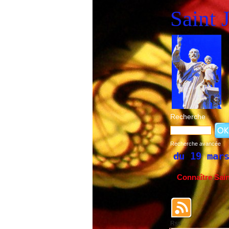
Saint 
Recherche
Recherche avancée
int Joseph du 19 mars et du 1er mai
Sain
Connaître Sai
Rss