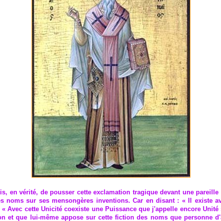
rmis, en vérité, de pousser cette exclamation tragique devant une pareill
oms sur ses mensongères inventions. Car en disant : « Il existe ava
t : « Avec cette Unicité coexiste une Puissance que j'appelle encore Unité 
ion et que lui-même appose sur cette fiction des noms que personne d