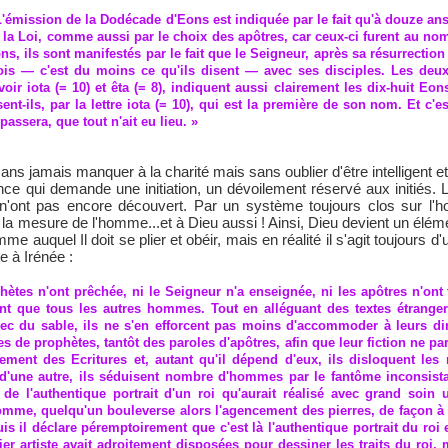
L'émission de la Dodécade d'Eons est indiquée par le fait qu'à douze ans
 la Loi, comme aussi par le choix des apôtres, car ceux-ci furent au no
ns, ils sont manifestés par le fait que le Seigneur, après sa résurrection
is — c'est du moins ce qu'ils disent — avec ses disciples. Les deu
voir iota (= 10) et êta (= 8), indiquent aussi clairement les dix-huit E
sent-ils, par la lettre iota (= 10), qui est la première de son nom. Et c'
 passera, que tout n'ait eu lieu. »
ans jamais manquer à la charité mais sans oublier d'être intelligent et
e qui demande une initiation, un dévoilement réservé aux initiés. L
n'ont pas encore découvert. Par un système toujours clos sur l'hom
a mesure de l'homme...et à Dieu aussi ! Ainsi, Dieu devient un élém
me auquel Il doit se plier et obéir, mais en réalité il s'agit toujours
 à Irénée :
phètes n'ont prêchée, ni le Seigneur n'a enseignée, ni les apôtres n'ont 
t que tous les autres hommes. Tout en alléguant des textes étrangers
c du sable, ils ne s'en efforcent pas moins d'accommoder à leurs dir
es de prophètes, tantôt des paroles d'apôtres, afin que leur fiction ne 
ement des Ecritures et, autant qu'il dépend d'eux, ils disloquent les m
 d'une autre, ils séduisent nombre d'hommes par le fantôme inconsist
 l'authentique portrait d'un roi qu'aurait réalisé avec grand soin 
homme, quelqu'un bouleverse alors l'agencement des pierres, de façon à 
s il déclare péremptoirement que c'est là l'authentique portrait du roi ef
r artiste avait adroitement disposées pour dessiner les traits du roi,