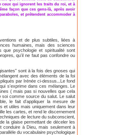
 ceux qui ignorent les traits du roi, et à
même façon que ces gens-là, après avoir
 paraboles, et prétendent accommoder à
entions et de plus subtiles, liées à
iences humaines, mais des sciences
que psychologie et spiritualité sont
ropres, qu'il ne faut pas confondre ou
santes" sont à la fois des gnoses qui
élangent avec des éléments de la foi
pliqués par Irénée ci-dessus...Le fond
t qui s'exprime dans ces mélanges. Le
es ( mais pas si nouvelles que cela
e soi comme source du salut. Le salut
le, le fait d'appliquer la mesure de
s et utiles mais uniquement dans leur
lle les cartes, et rend le discernement
 techniques de lecture du subconscient,
e la glaise permettant de déceler les
it conduire à Dieu, mais seulement à
 parallèle du vocabulaire psychologique