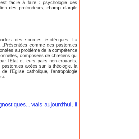
est facile à faire : psychologie des
ion des profondeurs, champ d'argile
arfois des sources ésotériques. La
s....Présentées comme des pastorales
nfrontées au problème de la compétence
sionnelles, composées de chrétiens qui
 l'Etat et leurs pairs non-croyants,
 pastorales axées sur la théologie, la
e l'Eglise catholique, l'antropologie
si.
nostiques...Mais aujourd'hui, il