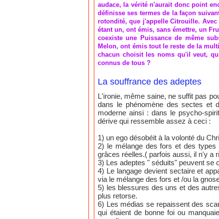
audace, la vérité n'aurait donc point en
définisse ses termes de la façon suivant
rotondité, que j'appelle Citrouille. Ave
étant un, ont émis, sans émettre, un Fr
coexiste une Puissance de même substa
Melon, ont émis tout le reste de la mul
chacun choisit les noms qu'il veut, q
connus de tous ?
La souffrance des adeptes
L'ironie, même saine, ne suffit pas pou
dans le phénomène des sectes et d
moderne ainsi : dans le psycho-spiri
dérive qui ressemble assez à ceci :
1) un ego désobéit à la volonté du Chris
2) le mélange des fors et des types
grâces réelles.( parfois aussi, il n'y a
3) Les adeptes " séduits" peuvent se c
4) Le langage devient sectaire et ap
via le mélange des fors et /ou la gnose
5) les blessures des uns et des autr
plus retorse.
6) Les médias se repaissent des scand
qui étaient de bonne foi ou manquai