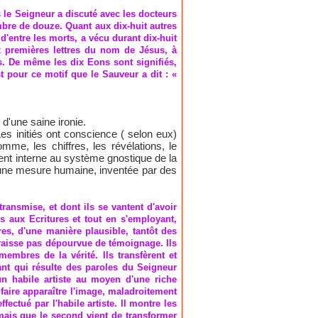
 le Seigneur a discuté avec les docteurs
mbre de douze. Quant aux dix-huit autres
 d'entre les morts, a vécu durant dix-huit
x premières lettres du nom de Jésus, à
ons. De même les dix Eons sont signifiés,
est pour ce motif que le Sauveur a dit : «
 d'une saine ironie.
es initiés ont conscience ( selon eux)
me, les chiffres, les révélations, le
ent interne au système gnostique de la
 d'une mesure humaine, inventée par des
transmise, et dont ils se vantent d'avoir
 aux Ecritures et tout en s'employant,
es, d'une manière plausible, tantôt des
paraisse pas dépourvue de témoignage. Ils
embres de la vérité. Ils transfèrent et
ant qui résulte des paroles du Seigneur
un habile artiste au moyen d'une riche
faire apparaître l'image, maladroitement
fectué par l'habile artiste. Il montre les
 mais que le second vient de transformer