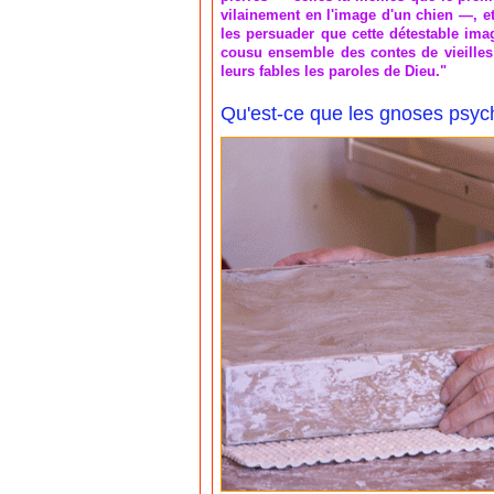
vilainement en l'image d'un chien —, et, 
les persuader que cette détestable ima
cousu ensemble des contes de vieilles
leurs fables les paroles de Dieu."
Qu'est-ce que les gnoses psyc