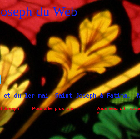
Joseph du Web
t Joseph à Fatima.
Neuvaine à Saint Jose
nt Joseph
Pour aller plus loin.
Vous avez dit " voca
?