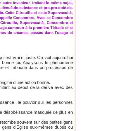
 autre inventeur, traitant le même sujet,
pro-dénué-de-substance et pro-pro-doté-de-
é. Cette Citrouille et cette Supervacuité,
age appelle Concombre. Avec ce Concombre
Citrouille, Supervacuité, Concombre et
ngage commun à la première Tétrade et si
nes de créance, passés dans l'usage et
i est vrai et juste. On voit aujourd'hui
 bonne foi. Analysons le phénomène
 lié et imbriqué dans un processus de
l'origine d'une action bonne.
itant au début de la dérive avec des
ssance : le pouvoir sur les personnes
 une désobéissance masquée de plus en
i retombe souvent sur des petites gens
des gens d'Eglise eux-mêmes dupés ou