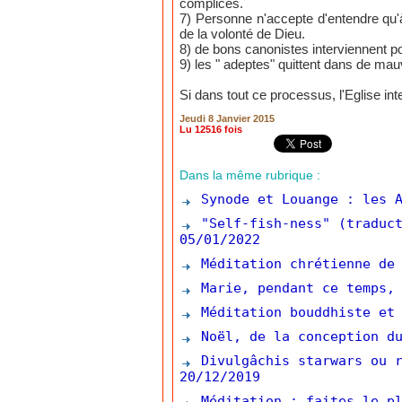
complices.
7) Personne n'accepte d'entendre qu'
de la volonté de Dieu.
8) de bons canonistes interviennent p
9) les " adeptes" quittent dans de mau
Si dans tout ce processus, l'Eglise int
Jeudi 8 Janvier 2015
Lu 12516 fois
Dans la même rubrique :
Synode et Louange : les A
"Self-fish-ness" (traduct
05/01/2022
Méditation chrétienne de 
Marie, pendant ce temps, 
Méditation bouddhiste et 
Noël, de la conception du
Divulgâchis starwars ou r
20/12/2019
Méditation : faites le pl