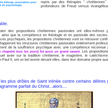
repris par des thérapies " chrétiennes" 
 site Adecap, association pour
e en psychologie.
profondeurs de Freud versus évangélisat
able.
ien des propositions chrétiennes pastorales ont elles-mêmes p
 ainsi que la compétence en théologie et en pastorale des secte
nces psychiques, les propositions chrétiennes vont se retrouver co
happeront les structures chrétiennes pastorales entièrement profes
ent de la souffrance psychique avec une compétence reconnue par
Les propositions
on chapelet tous les jours) fut aussi un grand savant.
el axée sur la tradition chrétienne, le magistère, le catéchisme d
-Paul II, ont un bel avenir devant elles, dans leur domaine propre aus
les plus drôles de Saint Irénée contre certains délires g
agramme parfait du Christ...alors....