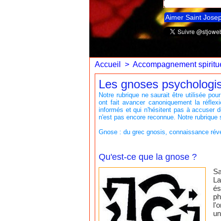
Aimer Saint Jose
Accueil
>
Accompagnement spiritue
Les gnoses psychologisa
Notre rubrique ne saurait être utilisée
ont fait avancer canoniquement la réfle
informés et qui n'hésitent pas à accuser d
n'est pas encore reconnue. Notre rubrique 
Gnose : du grec gnosis, connaissance rév
Qu'est-ce que la gnose ?
Sa
La
és
ph
l'
un