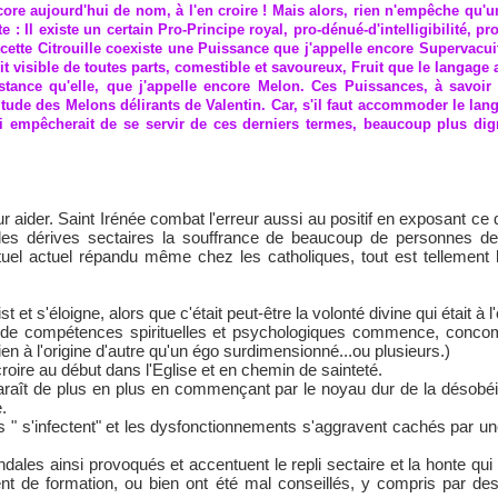
core aujourd'hui de nom, à l'en croire ! Mais alors, rien n'empêche qu'un
e : Il existe un certain Pro-Principe royal, pro-dénué-d'intelligibilité, 
c cette Citrouille coexiste une Puissance que j'appelle encore Supervacuit
uit visible de toutes parts, comestible et savoureux, Fruit que le lang
nce qu'elle, que j'appelle encore Melon. Ces Puissances, à savoir 
titude des Melons délirants de Valentin. Car, s'il faut accommoder le la
ui empêcherait de se servir de ces derniers termes, beaucoup plus dig
r aider. Saint Irénée combat l'erreur aussi au positif en exposant ce qu
es dérives sectaires la souffrance de beaucoup de personnes de
tuel actuel répandu même chez les catholiques, tout est tellement
t et s'éloigne, alors que c'était peut-être la volonté divine qui était à 
 de compétences spirituelles et psychologiques commence, concom
 rien à l'origine d'autre qu'un égo surdimensionné...ou plusieurs.)
roire au début dans l'Eglise et en chemin de sainteté.
paraît de plus en plus en commençant par le noyau dur de la désobéi
.
es " s'infectent" et les dysfonctionnements s'aggravent cachés par
ales ainsi provoqués et accentuent le repli sectaire et la honte qu
ent de formation, ou bien ont été mal conseillés, y compris par 