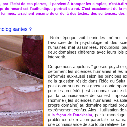
par l'éclat de ces pierres, il parvient à tromper les simples, c'est-à-dire
ge de renard est l'authentique portrait du roi. C'est exactement de la 
 femmes, arrachent ensuite de-ci de-là des textes, des sentences, des
hologisantes ?
Notre époque voit fleurir les mêmes inv
l'avancée de la psychologie et des sc
humaines mal assimilées. N'oublions pas 
deux domaines différents avec leurs lois p
intervertir.
Ce que nous appelons " gnoses psychologi
déforment les sciences humaines et les m
déformés eux-aussi selon les principes ex
de la question réside dans l'idée du Salu
point commun de ces gnoses contemporain
pour les procédés) est la connaissance d
par la connaissance de soi est impossib
l'homme ( les sciences humaines, valable
propre domaine) au domaine spirituel broui
extrêmement confus. Ainsi, l'utilisation de
à
par le modelage d
la façon de Durckheim,
problèmes de relation parentale ne saura
une connaissance de soi toute relative. Le