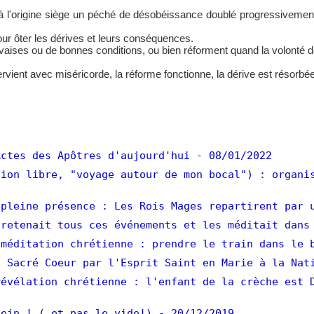
à l'origine siège un péché de désobéissance doublé progressivemen
our ôter les dérives et leurs conséquences.
vaises ou de bonnes conditions, ou bien réforment quand la volonté de D
ervient avec miséricorde, la réforme fonctionne, la dérive est résorbée
ctes des Apôtres d'aujourd'hui
- 08/01/2022
ion libre, "voyage autour de mon bocal") : organi
pleine présence : Les Rois Mages repartirent par 
retenait tous ces événements et les méditait dans
méditation chrétienne : prendre le train dans le 
 Sacré Coeur par l'Esprit Saint en Marie à la Nat
évélation chrétienne : l'enfant de la crèche est 
ein ! ( et pas le vide!)
- 20/12/2019