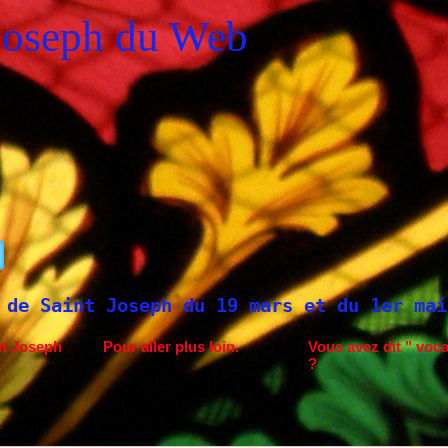
Joseph du Web
Joseph du 19 mars et du 1er mai
Saint Jo
nt Joseph
Pour aller plus loin.
Vous avez dit " voca
?