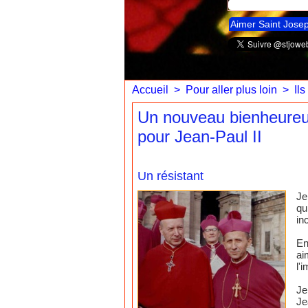
Aimer Saint Jose
Accueil
>
Pour aller plus loin
>
Ils
Un nouveau bienheureux,
pour Jean-Paul II
Un résistant
Je
qu
in
En
ai
l'
Je
Je