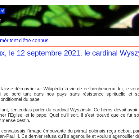
ph!
 méritent d'être connus!
 le 12 septembre 2021, le cardinal Wyszynk
 laisse découvrir sur Wikipédia la vie de ce bienheureux. Ici, je vo
i se perd tant dans nos pays sans résistance spirituelle et s
conditionnel du pape.
fant, j'entendais parler du cardinal Wyszinski. Ce héros devait avoir 
mer l'Eglise, et le pape. Quel qu'il soit. Il s'est trouvé que ce fut s
immense destin.
 connaissais l'image émouvante du primat polonais reçu debout par l
an-Paul II. Ce dernier refusa qu'il s'agenouille et voulu s'agenouiller de