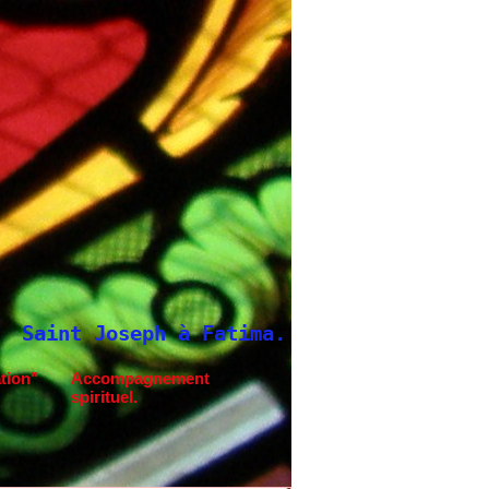
seph à Fatima.
Neuvaine à Saint Joseph
tion"
Accompagnement
spirituel.