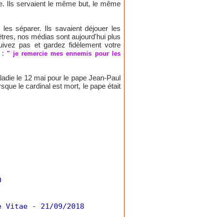
re. Ils servaient le même but, le même
 les séparer. Ils savaient déjouer les
tres, nos médias sont aujourd'hui plus
ivez pas et gardez fidèlement votre
s :
" je remercie mes ennemis pour les
aladie le 12 mai pour le pape Jean-Paul
orsque le cardinal est mort, le pape était
0
e Vitae
- 21/09/2018