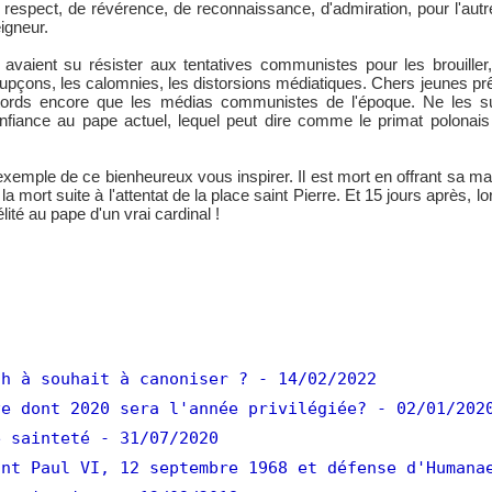
 respect, de révérence, de reconnaissance, d'admiration, pour l'aut
igneur.
s avaient su résister aux tentatives communistes pour les brouiller,
upçons, les calomnies, les distorsions médiatiques. Chers jeunes prê
tords encore que les médias communistes de l'époque. Ne les su
nfiance au pape actuel, lequel peut dire comme le primat polonai
exemple de ce bienheureux vous inspirer. Il est mort en offrant sa m
et la mort suite à l'attentat de la place saint Pierre. Et 15 jours après, l
élité au pape d'un vrai cardinal !
h à souhait à canoniser ?
- 14/02/2022
e dont 2020 sera l'année privilégiée?
- 02/01/202
 sainteté
- 31/07/2020
nt Paul VI, 12 septembre 1968 et défense d'Humana