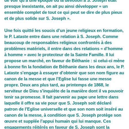
de voir qu'à une époque où la dévotion à S. Joseph était
presque inexistante, on ait pu ainsi développer « un
ensemble complet de tout ce qui peut se dire de plus pieux
et de plus solide sur S. Joseph ».
Une fois quitté les soucis d'un jeune religieux en formation,
le P. Lataste entre dans une relation à S. Joseph. Comme
beaucoup de responsables religieux confrontés à des
problèmes matériels, il entre dans des relations « d'homme
à homme » avec le protecteur de la Sainte Famille. Il lui
propose un marché, en faveur de Béthanie : si celui-ci mène
à bonne fin la fondation de Béthanie dans les deux ans, le P.
Lataste s'engage à essayer d'obtenir que son nom figure au
canon de la messe et que l'Eglise lui fasse une messe
propre. Deux ans plus tard, au printemps de 1868, le
serviteur de Dieu s'inquiète de la manière dont il va pouvoir
tenir sa promesse. Il fait parvenir au pape une lettre dans
laquelle il offre sa vie pour que S. Joseph soit déclaré
patron de l'Eglise universelle et que son nom soit inséré au
canon de la messe, à condition que S. Joseph protège son
œuvre et supplée l'appui humain qui lui manque. Ces
engagements réitérés en faveur de S. Joseph sont la