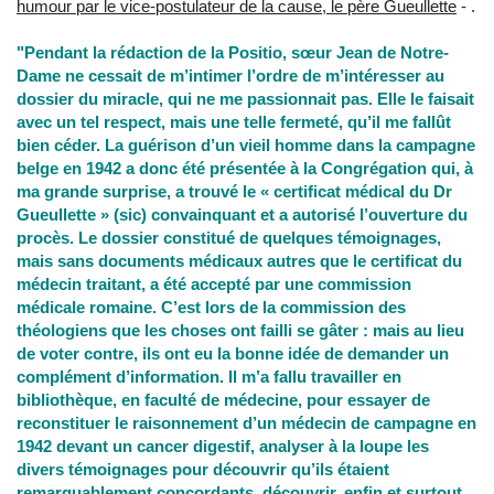
humour par le vice-postulateur de la cause, le père Gueullette
- .
"Pendant la rédaction de la Positio, sœur Jean de Notre-
Dame ne cessait de m’intimer l’ordre de m’intéresser au
dossier du miracle, qui ne me passionnait pas. Elle le faisait
avec un tel respect, mais une telle fermeté, qu’il me fallût
bien céder. La guérison d’un vieil homme dans la campagne
belge en 1942 a donc été présentée à la Congrégation qui, à
ma grande surprise, a trouvé le « certificat médical du Dr
Gueullette » (sic) convainquant et a autorisé l’ouverture du
procès. Le dossier constitué de quelques témoignages,
mais sans documents médicaux autres que le certificat du
médecin traitant, a été accepté par une commission
médicale romaine. C’est lors de la commission des
théologiens que les choses ont failli se gâter : mais au lieu
de voter contre, ils ont eu la bonne idée de demander un
complément d’information. Il m’a fallu travailler en
bibliothèque, en faculté de médecine, pour essayer de
reconstituer le raisonnement d’un médecin de campagne en
1942 devant un cancer digestif, analyser à la loupe les
divers témoignages pour découvrir qu’ils étaient
remarquablement concordants, découvrir, enfin et surtout,