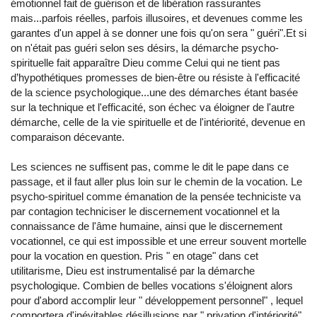
émotionnel fait de guérison et de libération rassurantes
mais...parfois réelles, parfois illusoires, et devenues comme les
garantes d'un appel à se donner une fois qu'on sera " guéri".Et si
on n'était pas guéri selon ses désirs, la démarche psycho-
spirituelle fait apparaître Dieu comme Celui qui ne tient pas
d’hypothétiques promesses de bien-être ou résiste à l'efficacité
de la science psychologique...une des démarches étant basée
sur la technique et l'efficacité, son échec va éloigner de l'autre
démarche, celle de la vie spirituelle et de l'intériorité, devenue en
comparaison décevante.
Les sciences ne suffisent pas, comme le dit le pape dans ce
passage, et il faut aller plus loin sur le chemin de la vocation. Le
psycho-spirituel comme émanation de la pensée techniciste va
par contagion techniciser le discernement vocationnel et la
connaissance de l'âme humaine, ainsi que le discernement
vocationnel, ce qui est impossible et une erreur souvent mortelle
pour la vocation en question. Pris " en otage" dans cet
utilitarisme, Dieu est instrumentalisé par la démarche
psychologique. Combien de belles vocations s'éloignent alors
pour d'abord accomplir leur " développement personnel" , lequel
comportera d'inévitables désillusions par " privation d'intériorité".