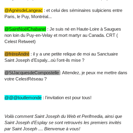
@AgnèsdeLangeac
: et celui des séminaires sulpiciens entre
Paris, le Puy, Montréal...
@SaintNoëlChabanel
: Je suis né en Haute-Loire à Saugues
non loin du Puy-en-Velay et mort martyr au Canada. CRT (
Celest Retweet)
@frèreAndré
: il y a une petite relique de moi au Sanctuaire
Saint Joseph d'Espaly...où l'ont-ils mise ?
@StJacquesdeCompostelle
: Attendez, je peux me mettre dans
votre CelestRéseau ?
@@@toutlemonde
: l'invitation est pour tous!
Voilà comment Saint Joseph du Web et Perifmedia, ainsi que
Saint Joseph d'Esplay se sont retrouvés les premiers invités
par Saint Joseph .... Bienvenue à vous!