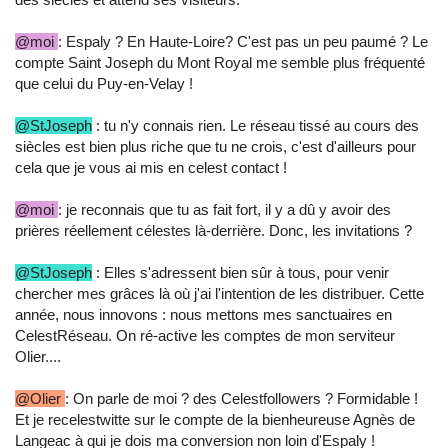
@moi
: Espaly ? En Haute-Loire? C'est pas un peu paumé ? Le
compte Saint Joseph du Mont Royal me semble plus fréquenté
que celui du Puy-en-Velay !
@StJoseph
: tu n'y connais rien. Le réseau tissé au cours des
siècles est bien plus riche que tu ne crois, c'est d'ailleurs pour
cela que je vous ai mis en celest contact !
@moi
: je reconnais que tu as fait fort, il y a dû y avoir des
prières réellement célestes là-derrière. Donc, les invitations ?
@StJoseph
: Elles s'adressent bien sûr à tous, pour venir
chercher mes grâces là où j'ai l'intention de les distribuer. Cette
année, nous innovons : nous mettons mes sanctuaires en
CelestRéseau. On ré-active les comptes de mon serviteur
Olier....
@Olier
: On parle de moi ? des Celestfollowers ? Formidable !
Et je recelestwitte sur le compte de la bienheureuse Agnès de
Langeac à qui je dois ma conversion non loin d'Espaly !