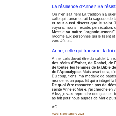
La résilience d'Anne? Sa rési
On n'en sait rien! La tradition n'a gu
celle qui transmettrait la sagesse de 
et tout aussi discret que le saint 
voyons, lisons : exode, persécution, d
Messie va naître "organiquement" d
raconte aux personnes qui le lisent et
vers Jésus.
Anne, celle qui transmet la foi
Anne, cela devait être du solide! Un 
des récits d'Esther, de Rachel, de 
de toutes les femmes de la Bible d
de l'Apocalypse.
Mais avant cela, c'
Du coup, tiens, ma médaille de baptêm
monde, et un papa. Et qui a intégré la
De quoi être rassurée : pas de dées
sainte Anne et Marie, j'ai cherché en v
Allez, je vais reprendre des galettes 
as fait pour nous auprès de Marie pui
AC
Mardi 5 Septembre 2023