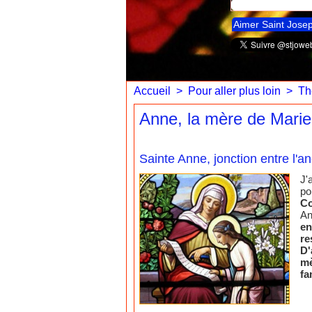
Aimer Saint Jose
Accueil
>
Pour aller plus loin
>
Th
Anne, la mère de Mari
Sainte Anne, jonction entre l'an
J'
po
Co
An
en
re
D'
mè
fa