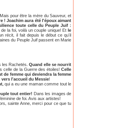
. Mais pour être la mère du Sauveur, et
 pure ! Joachim aura été l'époux aimant
ilience toute celle du Peuple Juif :
de la foi, voilà un couple unique! Et
le
récit, il fait depuis le début ce qu'il
umaines du Peuple Juif passent en Marie
us les Rachetés.
Quand elle se nourrit
 celle de la Guerre des étoiles!
Celle
bout de femme qui deviendra la femme
, vers l'accueil du Messie
!
t,
qui a eu une maman comme tout le
uple tout entier!
Dans les images de
éminine de foi. Avis aux artistes!
lors, sainte Anne, merci pour ce que tu