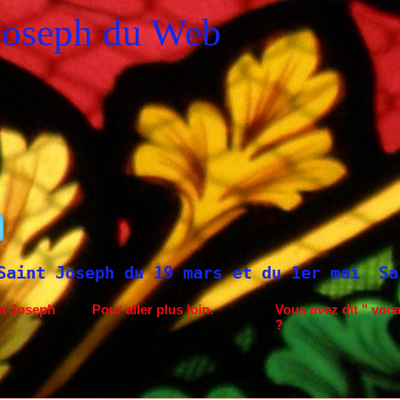
Joseph du Web
 du 19 mars et du 1er mai
Saint Joseph à
nt Joseph
Pour aller plus loin.
Vous avez dit " voca
?