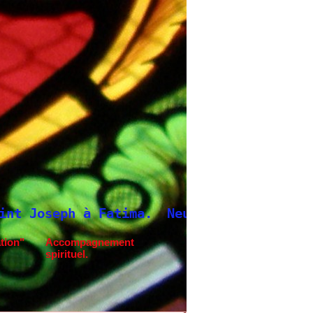
 Fatima.
Neuvaine à Saint Joseph
tion"
Accompagnement
spirituel.