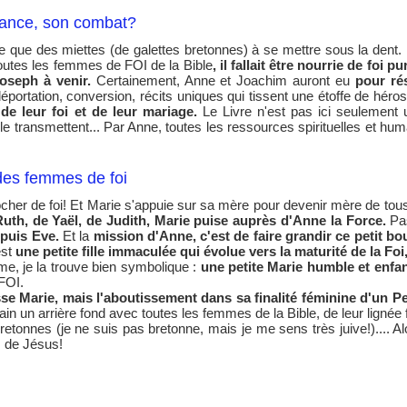
stance, son combat?
ère que des miettes (de galettes bretonnes) à se mettre sous la dent
toutes les femmes de FOI de la Bible
, il fallait être nourrie de foi
Joseph à venir.
Certainement, Anne et Joachim auront eu
pour rés
éportation, conversion, récits uniques qui tissent une étoffe de héros 
e leur foi et de leur mariage.
Le Livre n'est pas ici seulement un 
 le transmettent... Par Anne, toutes les ressources spirituelles et h
 des femmes de foi
rocher de foi! Et Marie s'appuie sur sa mère pour devenir mère de to
Ruth, de Yaël, de Judith, Marie puise auprès d'Anne la Force.
Pas
epuis Eve.
Et la
mission d'Anne, c'est de faire grandir ce petit 
est
une petite fille immaculée qui évolue vers la maturité de la Foi
e, je la trouve bien symbolique :
une petite Marie humble et enfan
 FOI.
se Marie, mais l'aboutissement dans sa finalité féminine d'un Pe
ain un arrière fond avec toutes les femmes de la Bible, de leur lignée f
bretonnes (je ne suis pas bretonne, mais je me sens très juive!).... A
s de Jésus!