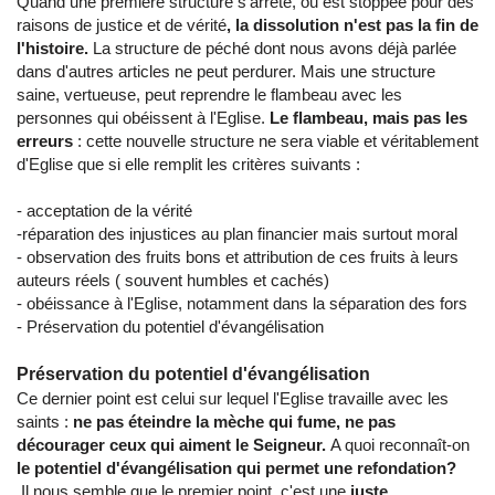
Quand une première structure s'arrête, ou est stoppée pour des
raisons de justice et de vérité
, la dissolution n'est pas la fin de
l'histoire.
La structure de péché dont nous avons déjà parlée
dans d'autres articles ne peut perdurer. Mais une structure
saine, vertueuse, peut reprendre le flambeau avec les
personnes qui obéissent à l'Eglise.
Le flambeau, mais pas les
erreurs
: cette nouvelle structure ne sera viable et véritablement
d'Eglise que si elle remplit les critères suivants :
- acceptation de la vérité
-réparation des injustices au plan financier mais surtout moral
- observation des fruits bons et attribution de ces fruits à leurs
auteurs réels ( souvent humbles et cachés)
- obéissance à l'Eglise, notamment dans la séparation des fors
- Préservation du potentiel d'évangélisation
Préservation du potentiel d'évangélisation
Ce dernier point est celui sur lequel l'Eglise travaille avec les
saints :
ne pas éteindre la mèche qui fume, ne pas
décourager ceux qui aiment le Seigneur.
A quoi reconnaît-on
le potentiel d'évangélisation qui permet une refondation?
Il nous semble que le premier point, c'est une
juste