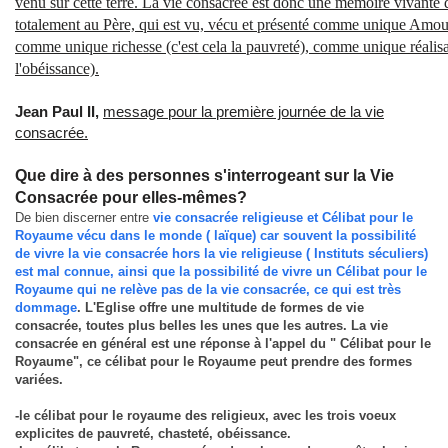
venu sur cette terre. La vie consacrée est donc une mémoire vivante 
totalement au Père, qui est vu, vécu et présenté comme unique Amour (
comme unique richesse (c'est cela la pauvreté), comme unique réalisat
l'obéissance).
Jean Paul II,
message pour la première journée de la vie
consacrée.
Que dire à des personnes s'interrogeant sur la Vie
Consacrée pour elles-mêmes?
De bien discerner entre
vie consacrée religieuse et Célibat pour le
Royaume vécu dans le monde ( laïque) car souvent la possibilité
de vivre la vie consacrée hors la vie religieuse ( Instituts séculiers)
est mal connue, ainsi que la possibilité de vivre un Célibat pour le
Royaume qui ne relève pas de la vie consacrée, ce qui est très
dommage
. L'Eglise offre une multitude de formes de vie
consacrée, toutes plus belles les unes que les autres. La vie
consacrée en général est une réponse à l'appel du " Célibat pour le
Royaume", ce célibat pour le Royaume peut prendre des formes
variées.
-le célibat pour le royaume des religieux, avec les trois voeux
explicites de pauvreté, chasteté, obéissance.