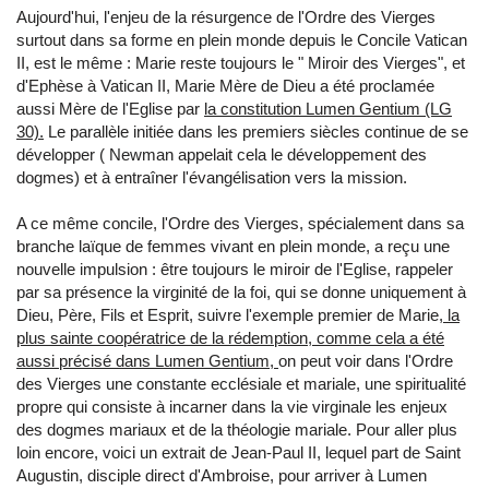
Aujourd'hui, l'enjeu de la résurgence de l'Ordre des Vierges
surtout dans sa forme en plein monde depuis le Concile Vatican
II, est le même : Marie reste toujours le " Miroir des Vierges", et
d'Ephèse à Vatican II, Marie Mère de Dieu a été proclamée
aussi Mère de l'Eglise par
la constitution Lumen Gentium (LG
30).
Le parallèle initiée dans les premiers siècles continue de se
développer ( Newman appelait cela le développement des
dogmes) et à entraîner l'évangélisation vers la mission.
A ce même concile, l'Ordre des Vierges, spécialement dans sa
branche laïque de femmes vivant en plein monde, a reçu une
nouvelle impulsion : être toujours le miroir de l'Eglise, rappeler
par sa présence la virginité de la foi, qui se donne uniquement à
Dieu, Père, Fils et Esprit, suivre l'exemple premier de Marie,
la
plus sainte coopératrice de la rédemption, comme cela a été
aussi précisé dans Lumen Gentium,
on peut voir dans l'Ordre
des Vierges une constante ecclésiale et mariale, une spiritualité
propre qui consiste à incarner dans la vie virginale les enjeux
des dogmes mariaux et de la théologie mariale. Pour aller plus
loin encore, voici un extrait de Jean-Paul II, lequel part de Saint
Augustin, disciple direct d'Ambroise, pour arriver à Lumen