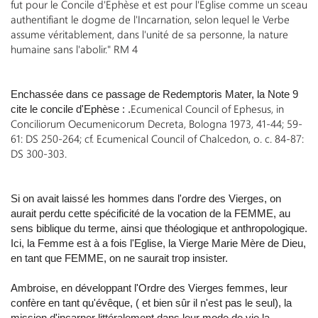
fut pour le Concile d'Ephèse et est pour l'Eglise comme un sceau
authentifiant le dogme de l'Incarnation, selon lequel le Verbe
assume véritablement, dans l'unité de sa personne, la nature
humaine sans l'abolir." RM 4
Enchassée dans ce passage de Redemptoris Mater, la Note 9
Ecumenical Council of Ephesus, in
cite le concile d'Ephèse : .
Conciliorum Oecumenicorum Decreta, Bologna 1973, 41-44; 59-
61: DS 250-264; cf. Ecumenical Council of Chalcedon, o. c. 84-87:
DS 300-303.
Si on avait laissé les hommes dans l'ordre des Vierges, on
aurait perdu cette spécificité de la vocation de la FEMME, au
sens biblique du terme, ainsi que théologique et anthropologique.
Ici, la Femme est à a fois l'Eglise, la Vierge Marie Mère de Dieu,
en tant que FEMME, on ne saurait trop insister.
Ambroise, en développant l'Ordre des Vierges femmes, leur
confère en tant qu'évêque, ( et bien sûr il n'est pas le seul), la
mission d'incarner littéralement dans leur mode de vie la