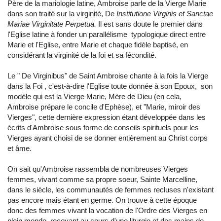
Père de la mariologie latine, Ambroise parle de la Vierge Marie
dans son traité sur la virginité, De
Institutione Virginis et Sanctae
Mariae Virginitate Perpetua.
Il est sans doute le premier dans
l'Eglise latine à fonder un parallélisme typologique direct entre
Marie et l'Eglise, entre Marie et chaque fidèle baptisé, en
considérant la virginité de la foi et sa fécondité.
Le " De Virginibus" de Saint Ambroise chante à la fois la Vierge
dans la Foi , c'est-à-dire l'Eglise toute donnée à son Epoux, son
modèle qui est la Vierge Marie, Mère de Dieu (en cela,
Ambroise prépare le concile d'Ephèse), et "Marie, miroir des
Vierges", cette dernière expression étant développée dans les
écrits d'Ambroise sous forme de conseils spirituels pour les
Vierges ayant choisi de se donner entièrement au Christ corps
et âme.
On sait qu'Ambroise rassembla de nombreuses Vierges
femmes, vivant comme sa propre soeur, Sainte Marcelline,
dans le siècle, les communautés de femmes recluses n'existant
pas encore mais étant en germe. On trouve à cette époque
donc des femmes vivant la vocation de l'Ordre des Vierges en
plein monde, recevant au cours d'une liturgie et des mains de