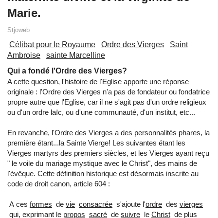
Marie.
Stjoweb
Célibat pour le Royaume
Ordre des Vierges
Saint
Ambroise
sainte Marcelline
Qui a fondé l'Ordre des Vierges?
A cette question, l'histoire de l'Eglise apporte une réponse
originale : l'Ordre des Vierges n'a pas de fondateur ou fondatrice
propre autre que l'Eglise, car il ne s'agit pas d'un ordre religieux
ou d'un ordre laïc, ou d'une communauté, d'un institut, etc...
En revanche, l'Ordre des Vierges a des personnalités phares, la
première étant...la Sainte Vierge! Les suivantes étant les
Vierges martyrs des premiers siècles, et les Vierges ayant reçu
" le voile du mariage mystique avec le Christ", des mains de
l'évêque. Cette définition historique est désormais inscrite au
code de droit canon, article 604 :
A
ces
formes
de
vie
consacrée
s'
ajoute
l'
ordre
des
vierges
qui,
exprimant
le
propos
sacré
de
suivre
le
Christ
de plus