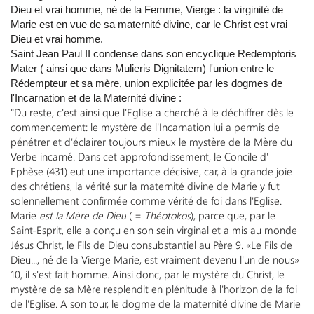
Dieu et vrai homme, né de la Femme, Vierge : la virginité de
Marie est en vue de sa maternité divine, car le Christ est vrai
Dieu et vrai homme.
Saint Jean Paul II condense dans son encyclique Redemptoris
Mater ( ainsi que dans Mulieris Dignitatem) l'union entre le
Rédempteur et sa mère, union explicitée par les dogmes de
l'Incarnation et de la Maternité divine :
"Du reste, c'est ainsi que l'Eglise a cherché à le déchiffrer dès le
commencement: le mystère de l'Incarnation lui a permis de
pénétrer et d'éclairer toujours mieux le mystère de la Mère du
Verbe incarné. Dans cet approfondissement, le Concile d'
Ephèse (431) eut une importance décisive, car, à la grande joie
des chrétiens, la vérité sur la maternité divine de Marie y fut
solennellement confirmée comme vérité de foi dans l'Eglise.
Marie
est la Mère de Dieu
( =
Théotokos
), parce que, par le
Saint-Esprit, elle a conçu en son sein virginal et a mis au monde
Jésus Christ, le Fils de Dieu consubstantiel au Père 9. «Le Fils de
Dieu..., né de la Vierge Marie, est vraiment devenu l'un de nous»
10, il s'est fait homme. Ainsi donc, par le mystère du Christ, le
mystère de sa Mère resplendit en plénitude à l'horizon de la foi
de l'Eglise. A son tour, le dogme de la maternité divine de Marie