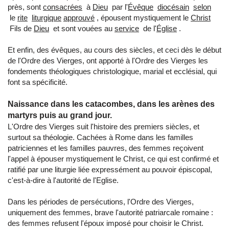
près, sont
consacrées
à
Dieu
par l'
Évêque
diocésain
selon
le
rite
liturgique
approuvé
,
épousent
mystiquement
le
Christ
Fils de
Dieu
et sont
vouées
au
service
de l'
Église
.
Et enfin, des évêques, au cours des siècles, et ceci dès le début
de l'Ordre des Vierges, ont apporté à l'Ordre des Vierges les
fondements théologiques christologique, marial et ecclésial, qui
font sa spécificité.
Naissance dans les catacombes, dans les arènes des
martyrs puis au grand jour.
L'Ordre des Vierges suit l'histoire des premiers siècles, et
surtout sa théologie. Cachées à Rome dans les familles
patriciennes et les familles pauvres, des femmes reçoivent
l'appel à épouser mystiquement le Christ, ce qui est confirmé et
ratifié par une liturgie liée expressément au pouvoir épiscopal,
c'est-à-dire à l'autorité de l'Eglise.
Dans les périodes de persécutions, l'Ordre des Vierges,
uniquement des femmes, brave l'autorité patriarcale romaine :
des femmes refusent l'époux imposé pour choisir le Christ.