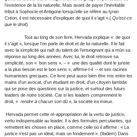
l’existence de la loi naturelle. Mais avant de payer l’inévitable
tribut à Sophocle et Antigone lorsqu’elle se réfère au tyran
Créon, il est nécessaire d’expliquer de quoi il s’agit ».(
Qu’est-ce
que le droit
)
Tout au long de son livre, Hervada explique « de quoi
il s’agit », lorsque l’on parle de droit et de loi naturelle. Il le fait
avec la simplicité qui naît du talent de l’enseignant qui a mûri sa
réponse au long des années. Avec lui, le droit retrouve sa
simplicité, son « bon sens », – « une des qualité dont le juriste
a la plus besoin est le bon sens », affirme-t-il – et ses racines
humanistes grecques. Ce livre peut aussi bien être mis entre les
mains d’un avocat, d’un étudiant en droit, d’un citoyen lambda
qui se pose des questions sur la justice, et surtout des futurs
leaders de notre société. Car si les leaders comprennent le
droit, «
rendre à chacun son dû
», la société ira mieux.
Hervada permet cette ré-appropriation de la vertu de justice,
vertu indispensable au leader. Il a des formules percutantes, qui
remettent les choses en place, comme celle où il affirme : « La
justice n’est pas un idéal, mais un fondement ». (Ibidem) Dans