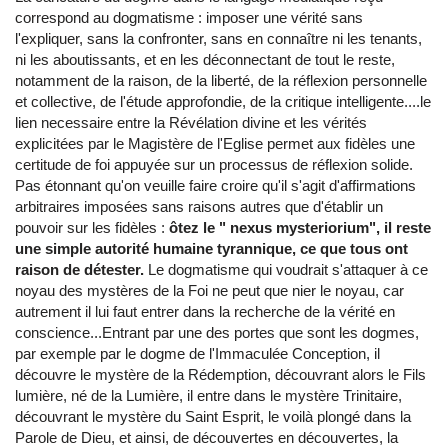
correspond au dogmatisme : imposer une vérité sans
l'expliquer, sans la confronter, sans en connaître ni les tenants,
ni les aboutissants, et en les déconnectant de tout le reste,
notamment de la raison, de la liberté, de la réflexion personnelle
et collective, de l'étude approfondie, de la critique intelligente....le
lien necessaire entre la Révélation divine et les vérités
explicitées par le Magistère de l'Eglise permet aux fidèles une
certitude de foi appuyée sur un processus de réflexion solide.
Pas étonnant qu'on veuille faire croire qu'il s'agit d'affirmations
arbitraires imposées sans raisons autres que d'établir un
pouvoir sur les fidèles :
ôtez le " nexus mysteriorium", il reste
une simple autorité humaine tyrannique, ce que tous ont
raison de détester.
Le dogmatisme qui voudrait s'attaquer à ce
noyau des mystères de la Foi ne peut que nier le noyau, car
autrement il lui faut entrer dans la recherche de la vérité en
conscience...Entrant par une des portes que sont les dogmes,
par exemple par le dogme de l'Immaculée Conception, il
découvre le mystère de la Rédemption, découvrant alors le Fils
lumière, né de la Lumière, il entre dans le mystère Trinitaire,
découvrant le mystère du Saint Esprit, le voilà plongé dans la
Parole de Dieu, et ainsi, de découvertes en découvertes, la