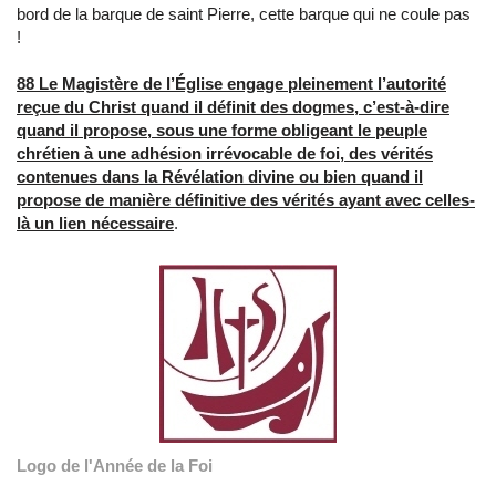
bord de la barque de saint Pierre, cette barque qui ne coule pas
!
88 Le Magistère de l’Église engage pleinement l’autorité
reçue du Christ quand il définit des dogmes, c’est-à-dire
quand il propose, sous une forme obligeant le peuple
chrétien à une adhésion irrévocable de foi, des vérités
contenues dans la Révélation divine ou bien quand il
propose de manière définitive des vérités ayant avec celles-
là un lien nécessaire
.
Logo de l'Année de la Foi