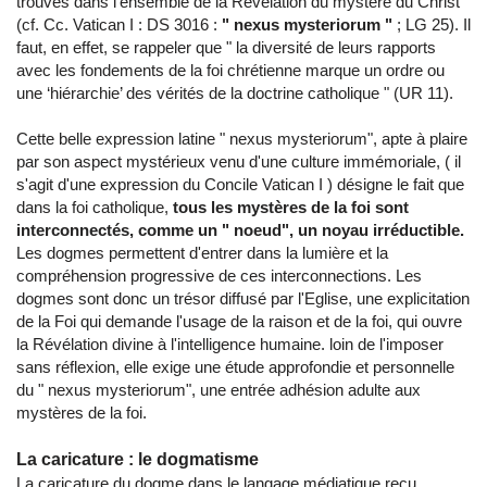
trouvés dans l’ensemble de la Révélation du mystère du Christ
(cf. Cc. Vatican I : DS 3016 :
" nexus mysteriorum "
; LG 25). Il
faut, en effet, se rappeler que " la diversité de leurs rapports
avec les fondements de la foi chrétienne marque un ordre ou
une ‘hiérarchie’ des vérités de la doctrine catholique " (UR 11).
Cette belle expression latine " nexus mysteriorum", apte à plaire
par son aspect mystérieux venu d'une culture immémoriale, ( il
s'agit d'une expression du Concile Vatican I ) désigne le fait que
dans la foi catholique,
tous les mystères de la foi sont
interconnectés, comme un " noeud", un noyau irréductible.
Les dogmes permettent d'entrer dans la lumière et la
compréhension progressive de ces interconnections. Les
dogmes sont donc un trésor diffusé par l'Eglise, une explicitation
de la Foi qui demande l'usage de la raison et de la foi, qui ouvre
la Révélation divine à l'intelligence humaine. loin de l'imposer
sans réflexion, elle exige une étude approfondie et personnelle
du " nexus mysteriorum", une entrée adhésion adulte aux
mystères de la foi.
La caricature : le dogmatisme
La caricature du dogme dans le langage médiatique reçu