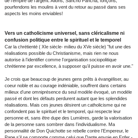
de l'empire de l'argent. Allons, Sancho Pancha, fonçons,
pourfendons les moulins à vent du retour au passé dans ses
aspects les moins enviables!
Vers un catholicisme universel, sans cléricalisme ni
confusion politique entre le spirituel et le temporel
Car la chrétienté ( XIe siècle- milieu du XVe siècle) "fut une des
réalisations possible du Christianisme, mais rien ne nous
autorise à l'identifier comme l'organisation sociopolitique
chrétienne par excellence, à supposer qu'il puisse en avoir une."
Je crois que beaucoup de jeunes gens prêts à évangéliser, au
coeur noble et au courage indéniable, souffrent dans certains
milieux d'une omniprésence du seul modèle évoqué, un modèle
passé et dont les défauts perdurent autant que les splendides
réalisations. Mais ces jeunes désirent un catholicisme qui ne
confondent pas le spirituel et le temporel, qui respecte leur
personne et, sans être dupe des Lumières, garde la valorisation
de la personne sans sombrer dans l'individualisme. Ma
personnalité de Don Quichotte se rebelle contre l'Empereur, le
Pape s'il se comporte comme celui que Dante envoie en Enfer -