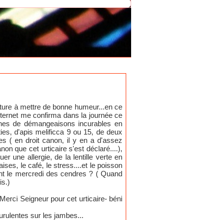
nature à mettre de bonne humeur...en ce
nternet me confirma dans la journée ce
aines de démangeaisons incurables en
ies, d'apis melificca 9 ou 15, de deux
tes ( en droit canon, il y en a d'assez
non que cet urticaire s'est déclaré....),
 une allergie, de la lentille verte en
ses, le café, le stress....et le poisson
nt le mercredi des cendres ? ( Quand
is.)
Merci Seigneur pour cet urticaire- béni
urulentes sur les jambes...