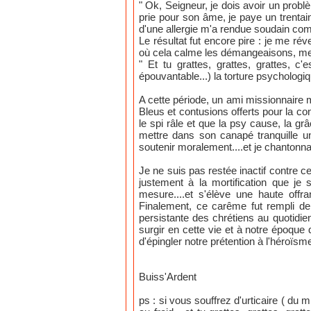
" Ok, Seigneur, je dois avoir un pro
prie pour son âme, je paye un trentain,
d'une allergie m'a rendue soudain comp
Le résultat fut encore pire : je me ré
où cela calme les démangeaisons, me
" Et tu grattes, grattes, grattes, c'
épouvantable...) la torture psychologiqu
A cette période, un ami missionnaire 
Bleus et contusions offerts pour la con
le spi râle et que la psy cause, la g
mettre dans son canapé tranquille 
soutenir moralement....et je chantonnais 
Je ne suis pas restée inactif contre ce
justement à la mortification que je
mesure....et s'élève une haute offr
Finalement, ce carême fut rempli de g
persistante des chrétiens au quotidi
surgir en cette vie et à notre époque
d'épingler notre prétention à l'héroïsm
Buiss'Ardent
ps : si vous souffrez d'urticaire ( du