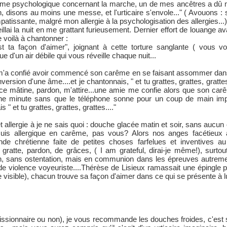
blème psychologique concernant la marche, un de mes ancêtres a dû m
 disons au moins une messe, et l'urticaire s'envole..." ( Avouons : sou
atissante, malgré mon allergie à la psychologisation des allergies...)
veillai la nuit en me grattant furieusement. Dernier effort de louange 
 voilà à chantonner :
est ta façon d'aimer", joignant à cette torture sanglante ( vous v
e d'un air débile qui vous réveille chaque nuit...
m'a confié avoir commencé son carême en se faisant assommer dans la 
version d'une âme....et je chantonnais, " et tu grattes, grattes, gratte
râce mâtine, pardon, m'attire...une amie me confie alors que son ca
une minute sans que le téléphone sonne pour un coup de main i
" et tu grattes, grattes, grattes...."
t allergie à je ne sais quoi : douche glacée matin et soir, sans aucun e
 suis allergique en carême, pas vous? Alors nos anges facétieux 
ande chrétienne faite de petites choses farfelues et inventives a
ratte, pardon, de grâces, ( I am grateful, dirai-je même!), surtout 
en, sans ostentation, mais en communion dans les épreuves autreme
 de violence voyeuriste....Thérèse de Lisieux ramassait une épingle 
e visible), chacun trouve sa façon d'aimer dans ce qui se présente à lui
 missionnaire ou non), je vous recommande les douches froides, c'est su