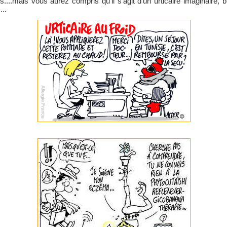
ttes....mais vous aurez compris qu'il s'agit d'un urticaire imaginaire,
...