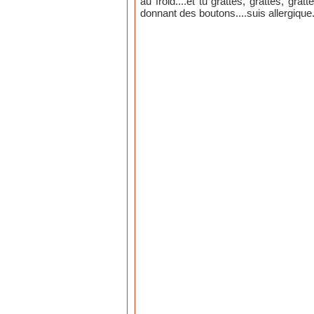
au froid....et tu grattes, grattes, gra
donnant des boutons....suis allergique.