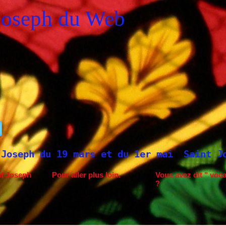
Joseph du Web
ars et du 1er mai
Saint Joseph à Fatima.
nt Joseph
Pour aller plus loin.
Vous avez dit " voca
?