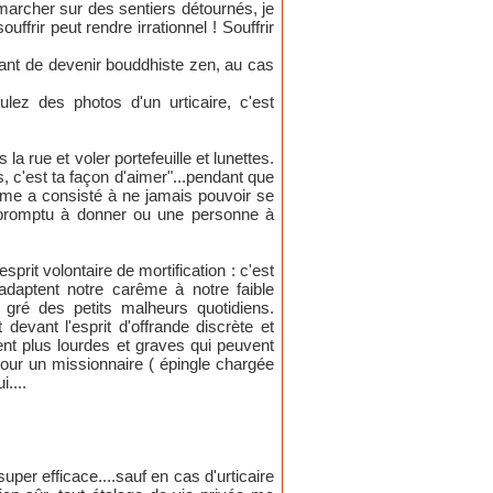
archer sur des sentiers détournés, je
ffrir peut rendre irrationnel ! Souffrir
avant de devenir bouddhiste zen, au cas
oulez des photos d'un urticaire, c'est
rue et voler portefeuille et lunettes.
s, c'est ta façon d'aimer"...pendant que
rême a consisté à ne jamais pouvoir se
mpromptu à donner ou une personne à
sprit volontaire de mortification : c'est
adaptent notre carême à notre faible
u gré des petits malheurs quotidiens.
devant l'esprit d'offrande discrète et
nt plus lourdes et graves qui peuvent
pour un missionnaire ( épingle chargée
....
per efficace....sauf en cas d'urticaire