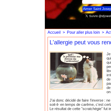
Aimer Saint Jose
Accueil
>
Pour aller plus loin
>
Act
L'allergie peut vous ren
Je
qu
qu
pe
li
ir
de
pa
de
on
J'ai donc décidé de faire l'inverse : 
soit-il- en temps de carême, c'est cer
Le résultat de cette "scratchégie" fut 