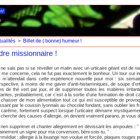
ph!
ualités
>
Billet de ( bonne) humeur !
dre missionnaire !
 ne sais pas si se réveiller un matin avec un urticaire géant est de 
i me concerne, cela ne fut pas exactement le bonheur. Un tour sur i
i m'attendait dans cette expérience nouvelle pour moi : six sem
rspective, à moins de me gaver d'anti-histaminiques, de soupe d'ort
tres de thé vert par jour, et de supprimer toutes les matières irritan
ritantes, probablement, car c'est à la sortie d'une formation de droit ca
 chasser de mon alimentation tout ce qui est susceptible de provoquer
ssant par le coussin lyonnais au chocolat fondant, sans oublier les frai
 carême, fortement suspect lorsque l'urticaire démarre mystiqueme
 cherche des causes d'allergie, on devient vraiment parano, je vous d
ne rien supprimer et chanter allègrement en dévissant les ampoules : " 
tainement un signe pour ma conversion, béni-sois-tu. "
immédiat : allergie à la louange non voulue et forcée, plaques rouges p