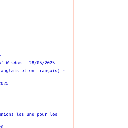
5
of Wisdom
- 28/05/2025
 anglais et en français)
-
2025
unions les uns pour les
20