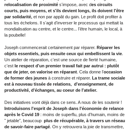
relocalisation de proximité
s'impose, avec d
es circuits
courts, puis moyens, et s'ils devient longs, ils doivent l'être
par solidarité,
et non par appât du gain. Le profit doit profiter à
tous les échelons. Il s'agit d'inverser le processus qui mettait la
mondialisation au centre, et le centre... l'être humain, le local, à
la poubelle!
Joseph commencerait certainement par réparer.
Réparer les
objets essentiels, puis ensuite ceux qui embellissent la vie
.
Un atelier de réparation, c'est une source de fierté humaine,
c'est
le respect d'un premier travail fait par autrui : plutôt
que de jeter, on valorise en réparant
. Cela donne l'
occasion
de former des jeunes
à construire et réparer.
La trame sociale
est à nouveau tissée de relations, d'enseignement, de
productivité, d'échanges, au coeur de l'atelier.
Des initiatives vont déjà dans ce sens. A nous de les soutenir !
Introduisons l'esprit de Joseph dans l'économie de relance
après le Covid 19
: moins de superflu, plus d'humain, moins de
" jetable", beaucoup
plus de récupérable, à travers un réseau
de savoir-faire partagé
. On y retrouvera la joie de transmettre,