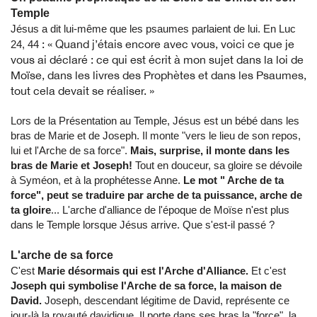
Temple
Jésus a dit lui-même que les psaumes parlaient de lui. En Luc
: « Quand j’étais encore avec vous, voici ce que je
24, 44
vous ai déclaré : ce qui est écrit à mon sujet dans la loi de
Moïse, dans les livres des Prophètes et dans les Psaumes,
tout cela devait se réaliser. »
Lors de la Présentation au Temple, Jésus est un bébé dans les
bras de Marie et de Joseph. Il monte "vers le lieu de son repos,
lui et l'Arche de sa force".
Mais, surprise, il monte dans les
bras de Marie et Joseph!
Tout en douceur, sa gloire se dévoile
à Syméon, et à la prophétesse Anne.
Le mot " Arche de ta
force", peut se traduire par arche de ta puissance, arche de
ta gloire
... L'arche d'alliance de l'époque de Moïse n'est plus
dans le Temple lorsque Jésus arrive. Que s'est-il passé ?
L'arche de sa force
C'est
Marie désormais qui est l'Arche d'Alliance.
Et c'est
Joseph qui symbolise l'Arche de sa force, la maison de
David.
Joseph, descendant légitime de David, représente ce
jour-là la royauté davidique. Il porte dans ses bras la "force", la