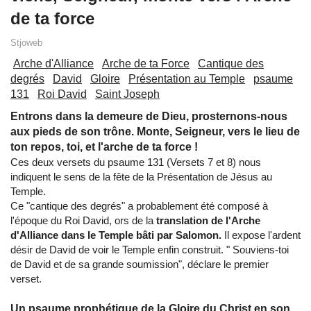
de ta force
Stjoweb
Arche d'Alliance
Arche de ta Force
Cantique des
degrés
David
Gloire
Présentation au Temple
psaume
131
Roi David
Saint Joseph
Entrons dans la demeure de Dieu, prosternons-nous
aux pieds de son trône. Monte, Seigneur, vers le lieu de
ton repos, toi, et l'arche de ta force !
Ces deux versets du psaume 131 (Versets 7 et 8) nous
indiquent le sens de la fête de la Présentation de Jésus au
Temple.
Ce "cantique des degrés" a probablement été composé à
l'époque du Roi David, ors de la
translation de l'Arche
d'Alliance dans le Temple bâti par Salomon.
Il expose l'ardent
désir de David de voir le Temple enfin construit. " Souviens-toi
de David et de sa grande soumission", déclare le premier
verset.
Un psaume prophétique de la Gloire du Christ en son