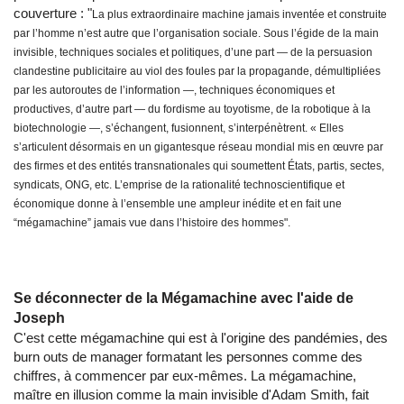
couverture : "
La plus extraordinaire machine jamais inventée et construite
par l’homme n’est autre que l’organisation sociale. Sous l’égide de la main
invisible, techniques sociales et politiques, d’une part — de la persuasion
clandestine publicitaire au viol des foules par la propagande, démultipliées
par les autoroutes de l’information —, techniques économiques et
productives, d’autre part — du fordisme au toyotisme, de la robotique à la
biotechnologie —, s’échangent, fusionnent, s’interpénètrent. « Elles
s’articulent désormais en un gigantesque réseau mondial mis en œuvre par
des firmes et des entités transnationales qui soumettent États, partis, sectes,
syndicats, ONG, etc. L’emprise de la rationalité technoscientifique et
économique donne à l’ensemble une ampleur inédite et en fait une
“mégamachine” jamais vue dans l’histoire des hommes".
Se déconnecter de la Mégamachine avec l'aide de
Joseph
C'est cette mégamachine qui est à l'origine des pandémies, des
burn outs de manager formatant les personnes comme des
chiffres, à commencer par eux-mêmes. La mégamachine,
maître en illusion comme la main invisible d'Adam Smith, fait