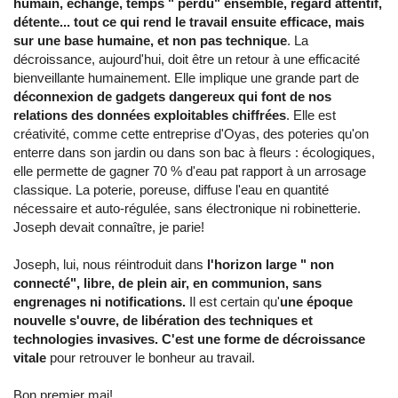
humain, échange, temps " perdu" ensemble, regard attentif,
détente... tout ce qui rend le travail ensuite efficace, mais
sur une base humaine, et non pas technique
. La
décroissance, aujourd'hui, doit être un retour à une efficacité
bienveillante humainement. Elle implique une grande part de
déconnexion de gadgets dangereux qui font de nos
relations des données exploitables chiffrées
. Elle est
créativité, comme cette entreprise d'Oyas, des poteries qu'on
enterre dans son jardin ou dans son bac à fleurs : écologiques,
elle permette de gagner 70 % d'eau pat rapport à un arrosage
classique. La poterie, poreuse, diffuse l'eau en quantité
nécessaire et auto-régulée, sans électronique ni robinetterie.
Joseph devait connaître, je parie!
Joseph, lui, nous réintroduit dans
l'horizon large " non
connecté", libre, de plein air, en communion, sans
engrenages ni notifications.
Il est certain qu'
une époque
nouvelle s'ouvre, de libération des techniques et
technologies invasives. C'est une forme de décroissance
vitale
pour retrouver le bonheur au travail.
Bon premier mai!