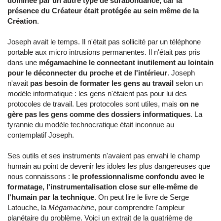
dominée par un autre type de surabondance, car la
présence du Créateur était protégée au sein même de la
Création
.
Joseph avait le temps. Il n'était pas sollicité par un téléphone
portable aux micro intrusions permanentes. Il n'était pas pris
dans une
mégamachine le connectant inutilement au lointain
pour le déconnecter du proche et de l'intérieur
. Joseph
n'avait
pas besoin de formater les gens au travail
selon un
modèle informatique : les gens n'étaient pas pour lui des
protocoles de travail. Les protocoles sont utiles, mais
on ne
gère pas les gens comme des dossiers informatiques
. La
tyrannie du modèle technocratique était inconnue au
contemplatif Joseph.
Ses outils et ses instruments n'avaient pas envahi le champ
humain au point de devenir les idoles les plus dangereuses que
nous connaissons :
le professionnalisme confondu avec le
formatage, l'instrumentalisation close sur elle-même de
l'humain par la technique
. On peut lire le livre de Serge
Latouche, la
Mégamachine
, pour comprendre l'ampleur
planétaire du problème. Voici un extrait de la quatrième de