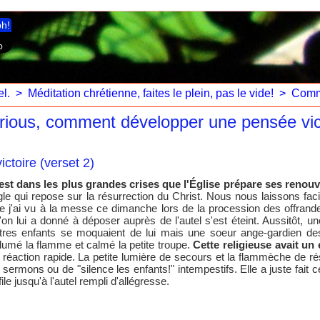
ph!
l.
>
Méditation chrétienne, faites le plein, pas le vide!
>
Comm
orious, comment développer une pensée vic
ictoire (verset 2)
est dans les plus grandes crises que l'Église prépare ses renouv
gle qui repose sur la résurrection du Christ. Nous nous laissons f
e j'ai vu à la messe ce dimanche lors de la procession des offrandes
'on lui a donné à déposer auprès de l'autel s'est éteint. Aussitôt, u
tres enfants se moquaient de lui mais une soeur ange-gardien des 
llumé la flamme et calmé la petite troupe.
Cette religieuse avait un e
 réaction rapide. La petite lumière de secours et la flammèche de ré
 sermons ou de "silence les enfants!" intempestifs. Elle a juste fait ce q
 file jusqu'à l'autel rempli d'allégresse.