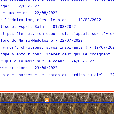
nge!
- 02/09/2022
 et ma reine
- 22/08/2022
e l'admiration, c'est le bien !
- 19/08/2022
lise et Esprit Saint
- 01/08/2022
st pas éternel, mon coeur lui, s'appuie sur l'Ete
féré de Marie-Madeleine
- 22/07/2022
hymnes", chrétiens, soyez inspirants !
- 19/07/20
ampe alentour pour libérer ceux qui le craignent
er qui a la main sur le coeur
- 24/06/2022
wim et piano
- 23/06/2022
usique, harpes et cithares et jardins du ciel
- 2
Plan du site
|
Syndication
|
Powered by WM