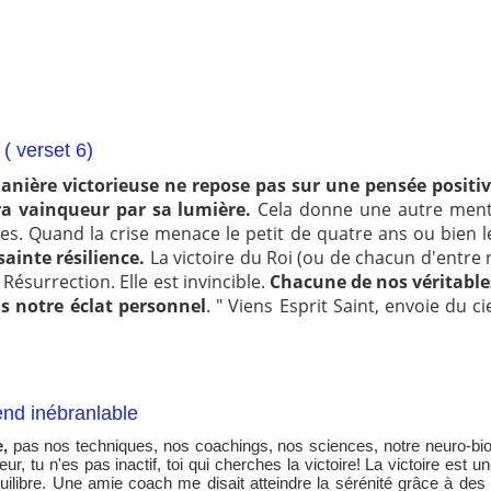
 ( verset 6)
manière victorieuse ne repose pas sur une pensée posit
ra vainqueur par sa lumière.
Cela donne une autre mental
les. Quand la crise menace le petit de quatre ans ou bien le
sainte résilience.
La victoire du Roi (ou de chacun d'entre 
a Résurrection. Elle est invincible.
Chacune de nos véritables 
as notre éclat personnel
. " Viens Esprit Saint, envoie du c
end inébranlable
e,
pas nos techniques, nos coachings, nos sciences, notre neuro-bio
eur, tu n'es pas inactif, toi qui cherches la victoire! La victoire est 
 équilibre. Une amie coach me disait atteindre la sérénité grâce à d