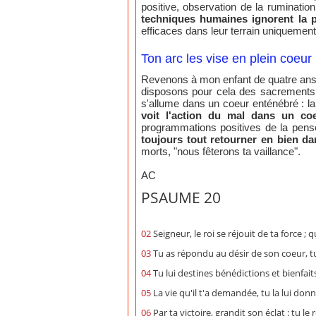
positive, observation de la rumination 
techniques humaines ignorent la 
efficaces dans leur terrain uniquemen
Ton arc les vise en plein coeur 
Revenons à mon enfant de quatre ans. 
disposons pour cela des sacrements. L
s'allume dans un coeur enténébré : la v
voit l'action du mal dans un coe
programmations positives de la pensé
toujours tout retourner en bien dan
morts, "nous fêterons ta vaillance".
AC
PSAUME 20
02
Seigneur, le roi se réjouit de ta force ; q
03
Tu as répondu au désir de son coeur, tu 
04
Tu lui destines bénédictions et bienfait
05
La vie qu'il t'a demandée, tu la lui donn
06
Par ta victoire, grandit son éclat : tu le