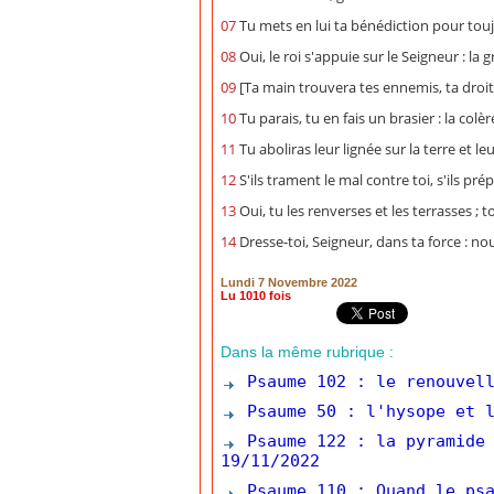
07
Tu mets en lui ta bénédiction pour toujo
08
Oui, le roi s'appuie sur le Seigneur : la
09
[Ta main trouvera tes ennemis, ta droit
10
Tu parais, tu en fais un brasier : la col
11
Tu aboliras leur lignée sur la terre et
12
S'ils trament le mal contre toi, s'ils pré
13
Oui, tu les renverses et les terrasses ; t
14
Dresse-toi, Seigneur, dans ta force : no
Lundi 7 Novembre 2022
Lu 1010 fois
Dans la même rubrique :
Psaume 102 : le renouvell
Psaume 50 : l'hysope et l
Psaume 122 : la pyramide 
19/11/2022
Psaume 110 : Quand le psa