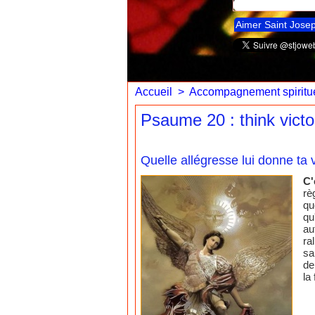
Aimer Saint Jose
Accueil
>
Accompagnement spiritue
Psaume 20 : think vict
Quelle allégresse lui donne ta v
C'
rè
qu
qu
au
ra
sa
de
la