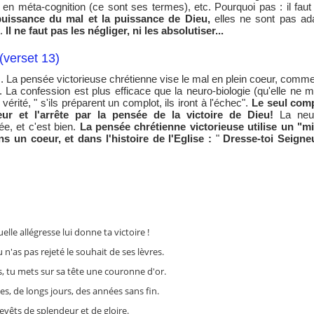
en méta-cognition (ce sont ses termes), etc. Pourquoi pas : il faut ag
puissance du mal et la puissance de Dieu,
elles ne sont pas ada
t.
Il ne faut pas les négliger, ni les absolutiser...
(verset 13)
La pensée victorieuse chrétienne vise le mal en plein coeur, comme
a confession est plus efficace que la neuro-biologie (qu'elle ne mép
érité, " s'ils préparent un complot, ils iront à l'échec".
Le seul comp
ur et l'arrête par la pensée de la victoire de Dieu!
La neuro
e, et c'est bien.
La pensée chrétienne victorieuse utilise un "m
s un coeur, et dans l'histoire de l'Eglise :
"
Dresse-toi Seigne
uelle allégresse lui donne ta victoire !
n'as pas rejeté le souhait de ses lèvres.
s, tu mets sur sa tête une couronne d'or.
es, de longs jours, des années sans fin.
 revêts de splendeur et de gloire.