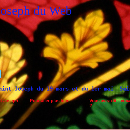
Joseph du Web
19 mars et du 1er mai
Saint Joseph à Fat
nt Joseph
Pour aller plus loin.
Vous avez dit " voca
?