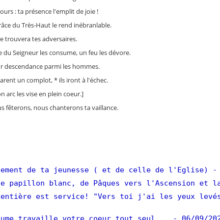
urs : ta présence l'emplit de joie !
 grâce du Très-Haut le rend inébranlable.
e trouvera tes adversaires.
ère du Seigneur les consume, un feu les dévore.
 leur descendance parmi les hommes.
parent un complot, * ils iront à l'échec.
on arc les vise en plein coeur.]
us fêterons, nous chanterons ta vaillance.
ement de ta jeunesse ( et de celle de l'Eglise)
-
e papillon blanc, de Pâques vers l'Ascension et l
entière est service! "Vers toi j'ai les yeux levé
ume travaille votre coeur tout seul...
- 06/09/20