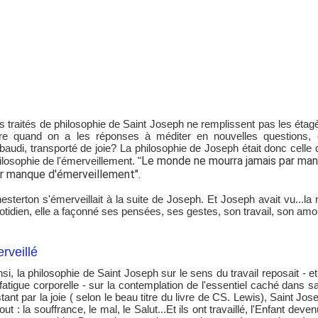
s traités de philosophie de Saint Joseph ne remplissent pas les éta
ire quand on a les réponses à méditer en nouvelles questions, d
baudi, transporté de joie? La philosophie de Joseph était donc celle d
Le monde ne mourra jamais par man
ilosophie de l'émerveillement. "
r manque d'émerveillement".
esterton s'émerveillait à la suite de Joseph. Et Joseph avait vu...l
otidien, elle a façonné ses pensées, ses gestes, son travail, son amo
rveillé
nsi, la philosophie de Saint Joseph sur le sens du travail reposait - e
 fatigue corporelle - sur la contemplation de l'essentiel caché dans s
stant par la joie ( selon le beau titre du livre de CS. Lewis), Saint J
tout : la souffrance, le mal, le Salut...Et ils ont travaillé, l'Enfant de