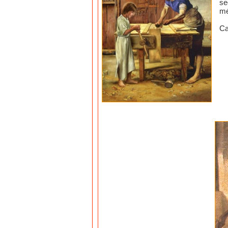
se
mé
Ca