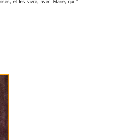
ses, et les vivre, avec Marie, qui "
?