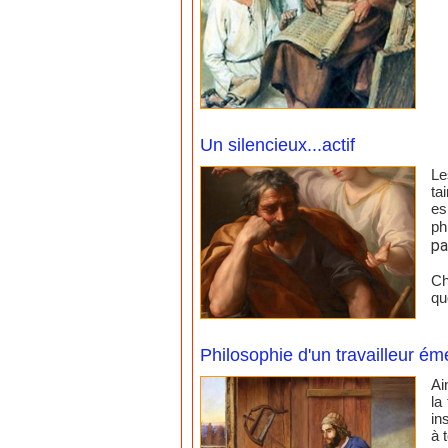
Un silencieux...actif
Le
ta
es
ph
pa
Ch
qu
Philosophie d'un travailleur éme
Ai
la
in
à 