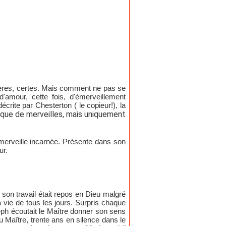
gères, certes. Mais comment ne pas se
'amour, cette fois, d'émerveillement
écrite par Chesterton ( le copieur!), la
que de merveilles, mais uniquement
a merveille incarnée. Présente dans son
ur.
t son travail était repos en Dieu malgré
a vie de tous les jours. Surpris chaque
oseph écoutait le Maître donner son sens
venu Maître, trente ans en silence dans le