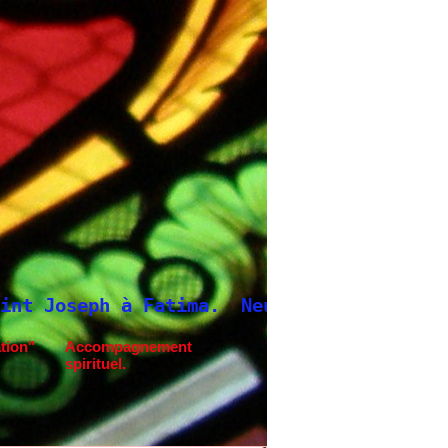
atima.
Neuvaine à Saint Joseph
tion"
Accompagnement
spirituel.