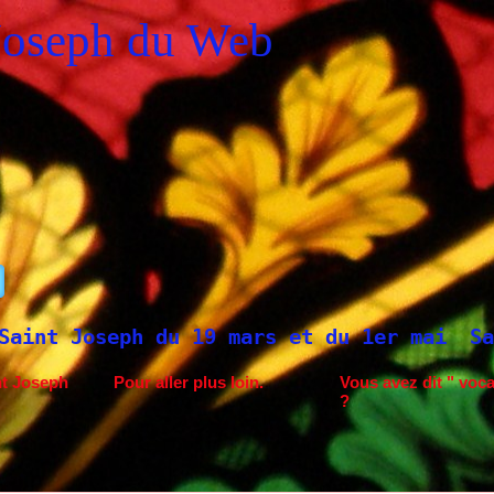
Joseph du Web
u 19 mars et du 1er mai
Saint Joseph à F
nt Joseph
Pour aller plus loin.
Vous avez dit " voca
?