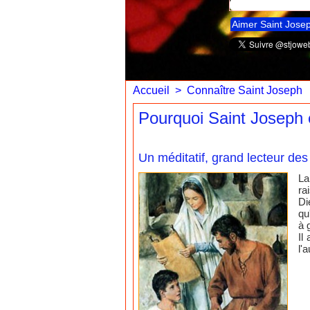
Aimer Saint Jose
Accueil
>
Connaître Saint Joseph
Pourquoi Saint Joseph é
Un méditatif, grand lecteur des 
La
ra
Di
qu
à 
Il
l'