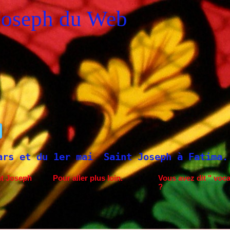
Joseph du Web
r mai
Saint Joseph à Fatima.
Neuvaine à
nt Joseph
Pour aller plus loin.
Vous avez dit " voca
?