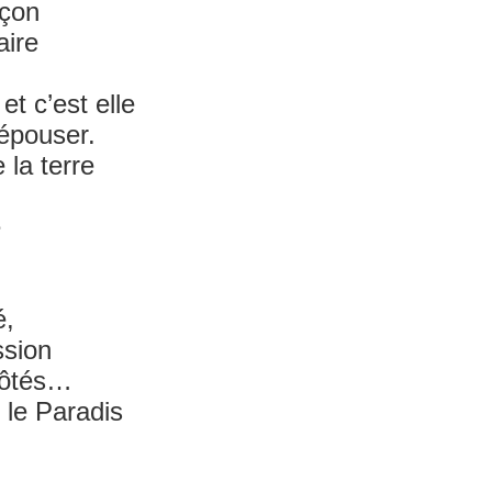
rçon
aire
et c’est elle
’épouser.
 la terre
e
é,
ssion
 côtés…
 le Paradis