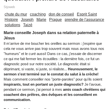
Stjoweb
chute du mur
coaching
don de conseil
Esprit Saint
Histoire
Joseph
Marie
Prague
prendre de l'assurance
solutions
Taizé
Marie conseille Joseph dans sa relation paternelle à
Jésus
Il m'arrive de me boucher les oreilles au sermon : j'espère que
cela ne vous arrive pas trop souvent mais nous avons tous nos
"humeurs" et le curé aussi! Dans ce cas, j'essaie de discerner
ce qui me fait fermer les écoutilles : la dernière fois, ce fut un
diagnostic posé sur notre société. Le diagnostic était si
déprimant, si vaste, si juste, si réaliste...
Heureusement, le
sermon s'est terminé sur le constat du salut à la crèche!
Mais comment conseiller nos "porte-paroles" pour qu'ils soient
inspirants, tout en portant un juste diagnostic?
Je l'avoue,
pendant ce sermon, j'ai pensé à mes
amis coach chrétiens qui
coachent des prêtres, des évêques et les conseillent en
communication.