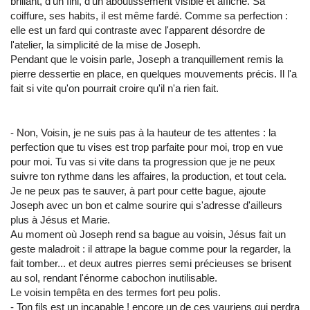
brillant, d'un fini, d'un aboutissement visible et affiché. Sa
coiffure, ses habits, il est même fardé. Comme sa perfection :
elle est un fard qui contraste avec l'apparent désordre de
l'atelier, la simplicité de la mise de Joseph.
Pendant que le voisin parle, Joseph a tranquillement remis la
pierre dessertie en place, en quelques mouvements précis. Il l'a
fait si vite qu'on pourrait croire qu'il n'a rien fait.
- Non, Voisin, je ne suis pas à la hauteur de tes attentes : la
perfection que tu vises est trop parfaite pour moi, trop en vue
pour moi. Tu vas si vite dans ta progression que je ne peux
suivre ton rythme dans les affaires, la production, et tout cela.
Je ne peux pas te sauver, à part pour cette bague, ajoute
Joseph avec un bon et calme sourire qui s'adresse d'ailleurs
plus à Jésus et Marie.
Au moment où Joseph rend sa bague au voisin, Jésus fait un
geste maladroit : il attrape la bague comme pour la regarder, la
fait tomber... et deux autres pierres semi précieuses se brisent
au sol, rendant l'énorme cabochon inutilisable.
Le voisin tempêta en des termes fort peu polis.
- Ton fils est un incapable ! encore un de ces vauriens qui perdra