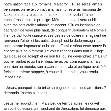
notre nation face aux romains. Maladroit ! Tu se seras jamais
personne, on ne te connaîtra jamais, tu resteras l'inconnu de
Nazareth, pauvre et... et... miteux ! miteux, voilà ! Tu ne
connaîtras jamais le prestige. Même ton travail sera oublié,
avec ton petit atelier minable et inconnu ! Tu es incapable de
t'agrandir, de viser plus haut, de conquérir Jérusalem et Rome !
Il en perdait toute dignité et ses gestes de colère menaçaient de
renverser l'établi et les outils. Joseph dut le dédommager par
une somme importante et la sainte Famille vécut cette année-là
encore plus pauvrement. Le voisin répandit dans tout le village
qu'à cause de Joseph et de son fils, qui ne deviendrait jamais un
ouvrier parfait et qu'il n'embaucherait par conséquent jamais
pour rien au monde, son ascension sociale et politique avait été
freinée et même stoppée, à cause d'un rendez-vous rendu
impossible.
- Jésus, pourquoi as-tu brisé sa bague et aussi ses ambitions ?
demanda Joseph plus tard.
Jésus ne répondit rien. Mais peu de temps après, le nouvel
associé du voisin, un marchand de Jérusalem, fut dénoncé aux