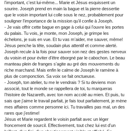
l'important, c'est lui-même... Marie et Jésus esquissent un
sourire. Joseph prend en main la bague et la pierre dessertie
que le voisin important lui colle sous le nez, probablement pour
souligner l'importance de la mission qu'il confie à Joseph.
- Je vais offrir cette bague en gage à celui qui l'ouvre les portes
du palais. Tu vois, je monte, mon Joseph, je grimpe les
échelons, je suis en vue. Et tu vas m'aider, me sauver, même!
Jésus penche la tête, soudain plus attentif et comme alerté.
Joseph recule à la fois pour sauver son nez des gestes nerveux
du voisin et pour éviter d'être éborgné par le cabochon. Le beau
manteau plein de franges s'agite au gré des mouvements du
riche marchand. Mais enfin le calme de Joseph le ramène à
plus de componction. Sa voix se fait onctueuse.
- Joseph, ton atelier, tu me le vendrais ? Si tu deviens mon
associé, tout le monde se rappellera de toi, tu marqueras
l'histoire de Nazareth, avec ton nom accolé au mien. Et puis, tu
sais que j'aime le travail parfait, je fais tout parfaitement, je mène
mes affaires comme personne ici. Tu travailles pas mal, un des
rares que j'estime!
Jésus et Marie regardent le voisin parfait avec un léger
froncement de sourcil. Effectivement, tout chez lui est d'un