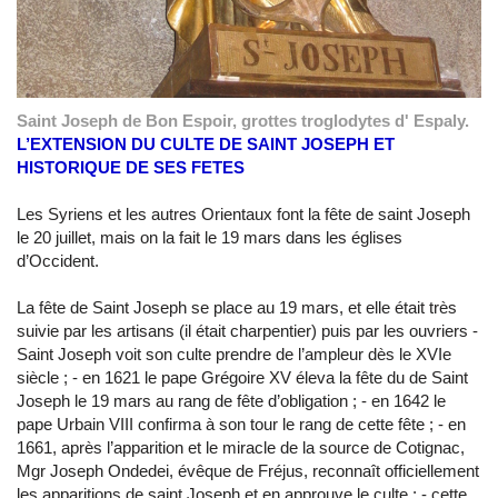
Saint Joseph de Bon Espoir, grottes troglodytes d' Espaly.
L’EXTENSION DU CULTE DE SAINT JOSEPH ET
HISTORIQUE DE SES FETES
Les Syriens et les autres Orientaux font la fête de saint Joseph
le 20 juillet, mais on la fait le 19 mars dans les églises
d’Occident.
La fête de Saint Joseph se place au 19 mars, et elle était très
suivie par les artisans (il était charpentier) puis par les ouvriers -
Saint Joseph voit son culte prendre de l’ampleur dès le XVIe
siècle ; - en 1621 le pape Grégoire XV éleva la fête du de Saint
Joseph le 19 mars au rang de fête d’obligation ; - en 1642 le
pape Urbain VIII confirma à son tour le rang de cette fête ; - en
1661, après l’apparition et le miracle de la source de Cotignac,
Mgr Joseph Ondedei, évêque de Fréjus, reconnaît officiellement
les apparitions de saint Joseph et en approuve le culte ; - cette