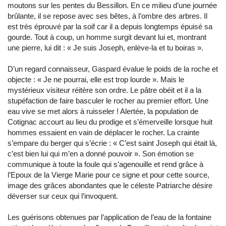
moutons sur les pentes du Bessillon. En ce milieu d’une journée
brûlante, il se repose avec ses bêtes, à l’ombre des arbres. Il
est très éprouvé par la soif car il a depuis longtemps épuisé sa
gourde. Tout à coup, un homme surgit devant lui et, montrant
une pierre, lui dit : « Je suis Joseph, enlève-la et tu boiras ».
D’un regard connaisseur, Gaspard évalue le poids de la roche et
objecte : « Je ne pourrai, elle est trop lourde ». Mais le
mystérieux visiteur réitère son ordre. Le pâtre obéit et il a la
stupéfaction de faire basculer le rocher au premier effort. Une
eau vive se met alors à ruisseler ! Alertée, la population de
Cotignac accourt au lieu du prodige et s’émerveille lorsque huit
hommes essaient en vain de déplacer le rocher. La crainte
s’empare du berger qui s’écrie : « C’est saint Joseph qui était là,
c’est bien lui qui m’en a donné pouvoir ». Son émotion se
communique à toute la foule qui s’agenouille et rend grâce à
l’Epoux de la Vierge Marie pour ce signe et pour cette source,
image des grâces abondantes que le céleste Patriarche désire
déverser sur ceux qui l’invoquent.
Les guérisons obtenues par l’application de l’eau de la fontaine