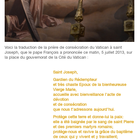
Voici la traduction de la prière de consécration du Vatican à saint
Joseph, que le pape François a prononcée ce matin, 5 juillet 2013, sur
la place du gouvernorat de la Cité du Vatican :
Saint Joseph,
Gardien du Rédempteur
et très chaste Epoux de la bienheureuse
Vierge Marie,
accueille avec bienveillance l'acte de
dévotion
et de consécration
que nous t'adressons aujourd'hui.
Protège cette terre et donne-lui la paix:
elle a été baignée par le sang de saint Pierre
et des premiers martyrs romains;
protège-nous et ravive la grâce du baptême
de ceux qui y vivent et y travaillent;