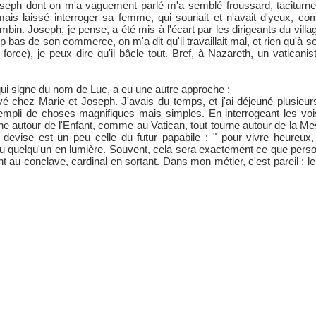
seph dont on m'a vaguement parlé m'a semblé froussard, taciturne,
mais laissé interroger sa femme, qui souriait et n'avait d'yeux, 
mbin. Joseph, je pense, a été mis à l'écart par les dirigeants du villa
op bas de son commerce, on m'a dit qu'il travaillait mal, et rien qu'à s
 force), je peux dire qu'il bâcle tout. Bref, à Nazareth, un vatica
.
ui signe du nom de Luc, a eu une autre approche :
rivé chez Marie et Joseph. J'avais du temps, et j'ai déjeuné plusieurs
, rempli de choses magnifiques mais simples. En interrogeant les vo
urne autour de l'Enfant, comme au Vatican, tout tourne autour de la M
 devise est un peu celle du futur papabile : " pour vivre heureux
quelqu'un en lumière. Souvent, cela sera exactement ce que person
nt au conclave, cardinal en sortant. Dans mon métier, c'est pareil : le