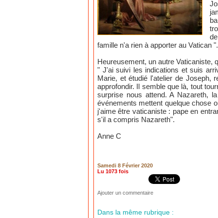
Jo
ja
ba
tr
de
famille n'a rien à apporter au Vatican "
Heureusement, un autre Vaticaniste, q
" J'ai suivi les indications et suis ar
Marie, et étudié l'atelier de Joseph
approfondir. Il semble que là, tout to
surprise nous attend. A Nazareth, la
événements mettent quelque chose ou 
j'aime être vaticaniste : pape en entra
s'il a compris Nazareth".
Anne C
Samedi 8 Février 2020
Lu 1073 fois
Ajouter un commentaire
Dans la même rubrique :