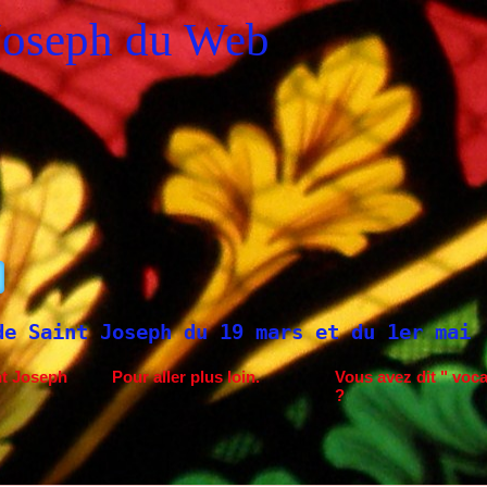
Joseph du Web
eph du 19 mars et du 1er mai
Saint Josep
nt Joseph
Pour aller plus loin.
Vous avez dit " voca
?