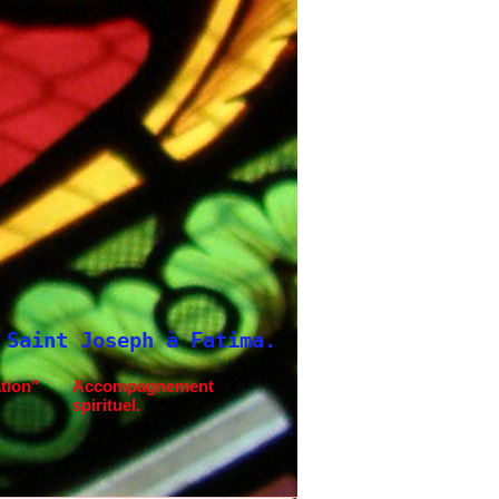
h à Fatima.
Neuvaine à Saint Joseph
tion"
Accompagnement
spirituel.