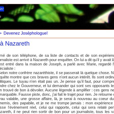
ph!
>
Devenez Joséphologue!
 à Nazareth
mé de son téléphone, de sa liste de contacts et de son expérienc
urnaliste est arrivé à Nazareth pour enquêter. On lui a dit qu'il y avait l
 est entré dans la maison de Joseph, a parlé avec Marie, regardé l'e
écialiste :
Selon notre confrère nazaréthiste, il se passerait là quelque chose
quête montre que ces braves gens n'ont aucun intérêt. Ils sont ordi
litiques. Le tuyau n'en était pas un. Je pense qu'il faut, pour com
ndre chez le Gouverneur, et lui demander qui sont ses opposants les
en trouvé de bon à dévoiler. Aucune légende à amplifier : ces gens ne 
marquable. Fausse piste, donc, j'ai fait le trajet pour rien. Je retourn
yau valable, une grosse affaire, là, je serai à nouveau au coeur 
nemis, des papabile, et je ne me trompe jamais : mon expérience e
sse l'événement réel, celui qui rapporte, celui qui sera relaté p
zareth, il ne peut rien sortir de bon pour un journaliste, tous les 