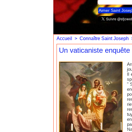
Aimer Saint Jose
Accueil
>
Connaître Saint Joseph
Un vaticaniste enquête
Ar
jo
Il
sp
" 
en
po
re
ri
re
tu
en
pa
Na