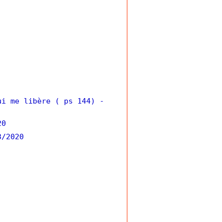
ui me libère ( ps 144)
-
20
3/2020