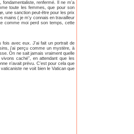
 fondamentaliste, renfermé. Il ne m'a
comme toute les femmes, que pour son
ge, une sanction peut-être pour les prix
es mains ( je m'y connais en travailleur
niste comme moi perd son temps, cette
 fois avec eux. J'ai fait un portrait de
isins, j'ai perçu comme un mystère, à
esse. On ne sait jamais vraiment quelle
, vivons caché", en attendant que les
ne n'avait prévu. C'est pour cela que
 vaticaniste ne voit bien le Vatican que