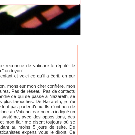
e reconnue de vaticaniste réputé, le
à " un tuyau".
nfant et voici ce qu'il a écrit, en pur
. Non, monsieur mon cher confrère, mon
naires. Pas de réseau. Pas de contacts
prendre ce qui se passe à Nazareth, se
 plus farouches. De Nazareth, je n'ai
font pas parler d'eux. Ils n'ont rien de
e donc au Vatican, car on m'a indiqué un
du système, avec des oppositions, des
t mon flair me disent toujours où se
endant au moins 5 jours de suite. De
vaticanistes experts vous le diront. Ce