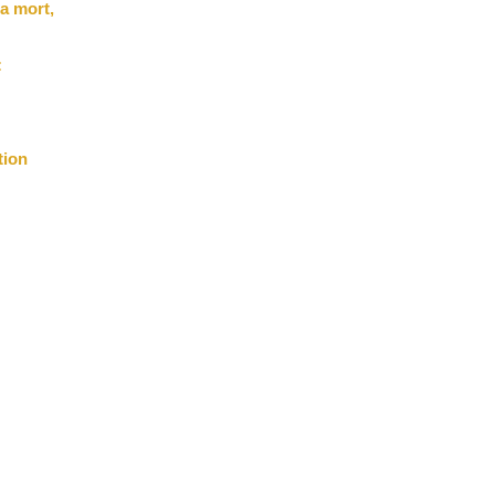
la mort,
:
tion