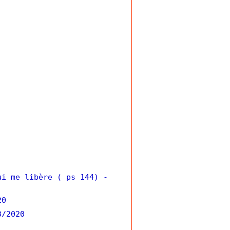
ui me libère ( ps 144)
-
20
3/2020