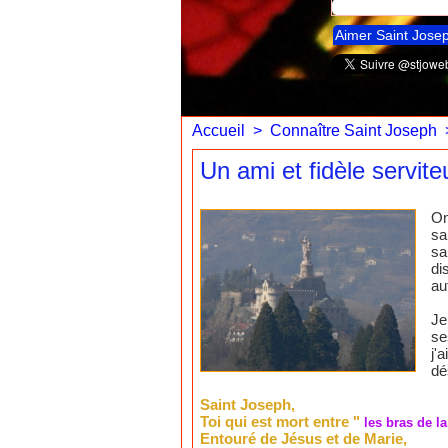
Aimer Saint Jose
Accueil
>
Connaître Saint Joseph
Un ami et fidèle servit
On
sa
sa
di
au
Je
se
j'
dé
Saint Joseph,
Toi qui est mort entre "
les bras de la
Entouré de Jésus et de Marie,