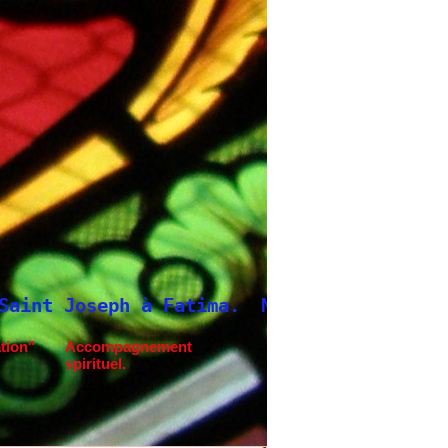
 à Fatima.
Neuvaine à Saint Joseph
tion"
Accompagnement
spirituel.