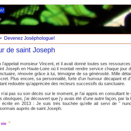
ph!
>
Devenez Joséphologue!
eur de saint Joseph
 l'appelait monsieur Vincent, et il avait donné toutes ses ressources 
int Joseph en Haute-Loire où il montait rendre service chaque jour d
nctuaire, rénovée grâce à lui, témoigne de sa générosité. Mille détail
scret. Plus encore, sa personnalité, forte d'un humour décapant et d'u
tant redoutée qu'appréciée des recteurs successifs du sanctuaire.
 n'ai pas su son décès sur le moment, je l'ai appris en consultant le si
s obsèques, j'ai découvert que j'y avais été d'une autre façon, par la
ai écrite en 2013 : Je suis très touchée qu'elle ait servi de " n
sormais auprès de saint Joseph.
"
 vie