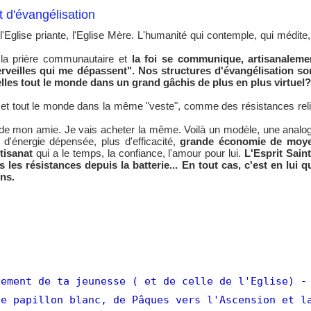
 d'évangélisation
l'Eglise priante, l'Eglise Mère. L'humanité qui contemple, qui médite
e la prière communautaire et
la foi se communique, artisanaleme
rveilles qui me dépassent". Nos structures d'évangélisation son
les tout le monde dans un grand gâchis de plus en plus virtuel?
n met tout le monde dans la même "veste", comme des résistances rel
e mon amie. Je vais acheter la même. Voilà un modèle, une analogie
d'énergie dépensée, plus d'efficacité,
grande économie de moyens
rtisanat
qui a le temps, la confiance, l'amour pour lui.
L'Esprit Saint
s les résistances depuis la batterie... En tout cas, c'est en lui
ns.
ement de ta jeunesse ( et de celle de l'Eglise)
-
e papillon blanc, de Pâques vers l'Ascension et l