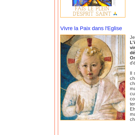
Vivre la Paix dans l'Eglise
Je
L'
vi
dé
On
d'
Il
ch
ch
ma
cu
co
te
Eh
ma
ch