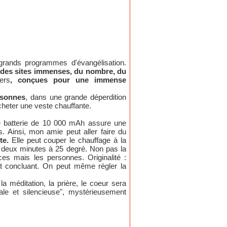
grands programmes d'évangélisation.
aut des sites immenses, du nombre, du
ers
, conçues pour une immense
rsonnes
, dans une grande déperdition
cheter une veste chauffante.
ne batterie de 10 000 mAh assure une
. Ainsi, mon amie peut aller faire du
nte.
Elle peut couper le chauffage à la
en deux minutes à 25 degré. Non pas la
s mais les personnes. Originalité :
t concluant. On peut même régler la
la méditation, la prière, le coeur sera
le et silencieuse", mystérieusement