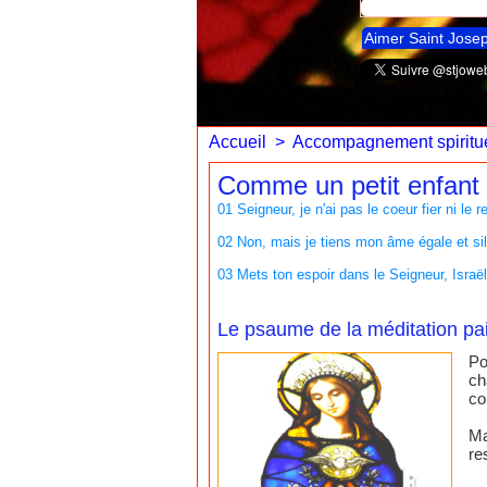
Aimer Saint Jose
Accueil
>
Accompagnement spiritue
Comme un petit enfant 
01 Seigneur, je n'ai pas le coeur fier ni le
02 Non, mais je tiens mon âme égale et s
03 Mets ton espoir dans le Seigneur, Israël
Le psaume de la méditation pai
Po
ch
co
Ma
re