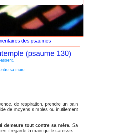
entaires des psaumes
ontemple (psaume 130)
épassent.
ontre sa mère.
ence, de respiration, prendre un bain
aide de moyens simples ou inutilement
ui demeure tout contre sa mère
. Sa
bien il regarde la main qui le caresse.