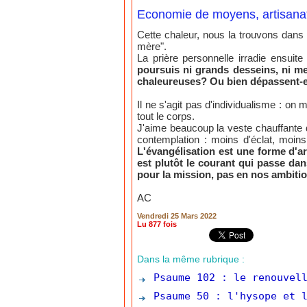
Economie de moyens, artisanat
Cette chaleur, nous la trouvons dans 
mère".
La prière personnelle irradie ensuit
poursuis ni grands desseins, ni me
chaleureuses? Ou bien dépassent-el
Il ne s'agit pas d'individualisme : o
tout le corps.
J'aime beaucoup la veste chauffante d
contemplation : moins d'éclat, moins 
L'évangélisation est une forme d'a
est plutôt le courant qui passe dan
pour la mission, pas en nos ambitio
AC
Vendredi 25 Mars 2022
Lu 877 fois
Dans la même rubrique :
Psaume 102 : le renouvell
Psaume 50 : l'hysope et l