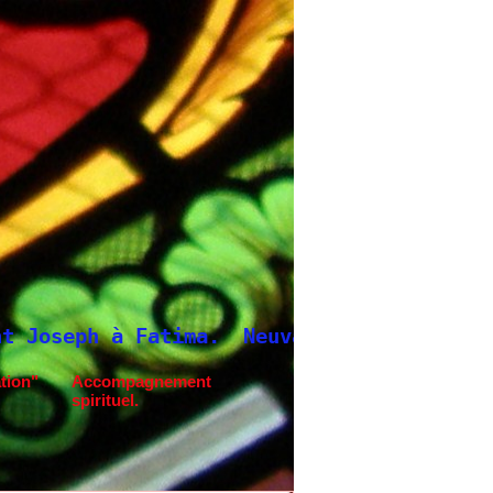
tima.
Neuvaine à Saint Joseph
tion"
Accompagnement
spirituel.