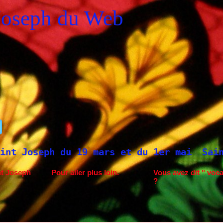
Joseph du Web
 19 mars et du 1er mai
Saint Joseph à Fa
nt Joseph
Pour aller plus loin.
Vous avez dit " voca
?