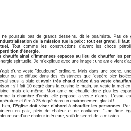
 ne poursuis pas de grands desseins, dit le psalmiste. Pas de 
industrialisation de la mission tue la paix : tout est grand, il f
rtuel.
Tout comme les constructions d'avant les chocs pétroli
perdition d'énergie.
 chauffe ainsi d'immenses espaces au lieu de chauffer les pe
énergie spirituelle. Je m'explique avec une image : une amie vient d'a
 s'agit d'une veste "doudoune" ordinaire. Mais dans une poche, u
aleur qui se diffuse dans des résistances que j'espère bien isolées
eval sous la pluie et
avoir très chaud grâce à sa veste chauffa
ison : s'il fait 10 degré dans la cuisine le matin, sa veste la met 
isine, mais elle-même. Mon amie ne chauffe donc plus les espace
mme la chambre d'amis, elle propose la veste d'amis. L'essai es
mpérature et être à 35 degré dans un environnement glacial !
 bien,
l'Eglise doit viser d'abord à chauffer les personnes.
Par 
intenu en paix, plein de chaleur et de confiance. "Une âme éga
aleureuse d'une chaleur intérieure, voilà le secret de la mission.