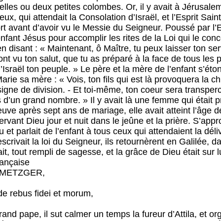
relles ou deux petites colombes. Or, il y avait à Jérus
x, qui attendait la Consolation d’Israël, et l’Esprit Saint é
mort avant d’avoir vu le Messie du Seigneur. Poussé par l
nfant Jésus pour accomplir les rites de la Loi qui le con
en disant : « Maintenant, ô Maître, tu peux laisser ton serv
nt vu ton salut, que tu as préparé à la face de tous les p
’Israël ton peuple. » Le père et la mère de l’enfant s’éton
Marie sa mère : « Vois, ton fils qui est là provoquera la c
signe de division. - Et toi-même, ton coeur sera transper
d’un grand nombre. » Il y avait là une femme qui était p
uve après sept ans de mariage, elle avait atteint l’âge d
ervant Dieu jour et nuit dans le jeûne et la prière. S’ap
 et parlait de l’enfant à tous ceux qui attendaient la dél
crivait la loi du Seigneur, ils retournèrent en Galilée, d
iait, tout rempli de sagesse, et la grâce de Dieu était sur 
rançaise
NMETZGER,
de rebus fidei et morum,
rand pape, il sut calmer un temps la fureur d’Attila, et org