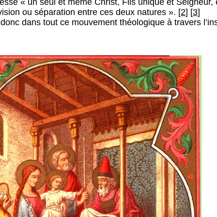
esse « un seul et même Christ, Fils unique et Seigneur,
ision ou séparation entre ces deux natures ». [
2
] [
3
]
 donc dans tout ce mouvement théologique à travers l’inst