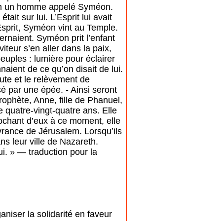
alem un homme appelé Syméon.
tait sur lui. L’Esprit lui avait
’Esprit, Syméon vint au Temple.
cernaient. Syméon prit l’enfant
iteur s’en aller dans la paix,
euples : lumière pour éclairer
naient de ce qu’on disait de lui.
hute et le relèvement de
cé par une épée. - Ainsi seront
rophète, Anne, fille de Phanuel,
e quatre-vingt-quatre ans. Elle
prochant d’eux à ce moment, elle
ivrance de Jérusalem. Lorsqu’ils
ans leur ville de Nazareth.
lui. » — traduction pour la
aniser la solidarité en faveur