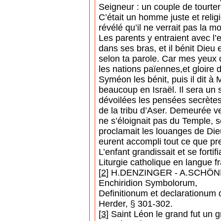
Seigneur : un couple de tourte
C’était un homme juste et religieu
révélé qu’il ne verrait pas la 
Les parents y entraient avec l’e
dans ses bras, et il bénit Dieu 
selon ta parole. Car mes yeux o
les nations païennes,et gloire d
Syméon les bénit, puis il dit à 
beaucoup en Israël. Il sera un 
dévoilées les pensées secrètes 
de la tribu d’Aser. Demeurée ve
ne s’éloignait pas du Temple, s
proclamait les louanges de Dieu
eurent accompli tout ce que pres
L’enfant grandissait et se fortif
Liturgie catholique en langue f
[
2
] H.DENZINGER - A.SCHÖ
Enchiridion Symbolorum,
Definitionum et declarationum 
Herder, § 301-302.
[
3
] Saint Léon le grand fut un g