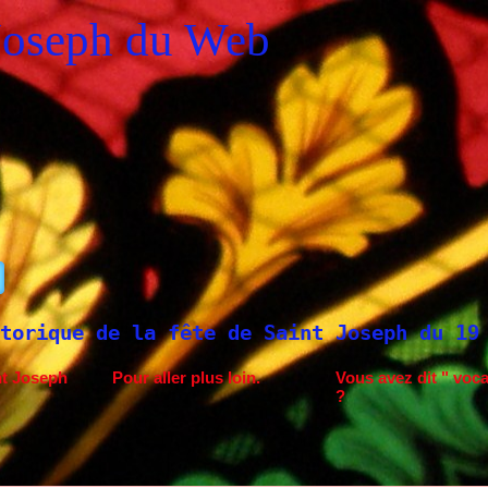
Joseph du Web
 Saint Joseph du 19 mars et du 1er mai
S
nt Joseph
Pour aller plus loin.
Vous avez dit " voca
?