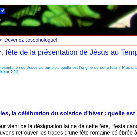
ph!
>
Devenez Joséphologue!
r, fête de la présentation de Jésus au Temp
 Présentation de Jésus au temple…quelle est l’origine de cette fête ? Plus en
leur ? [1]
s, la célébration du solstice d’hiver : quelle est l
 vient de la désignation latine de cette fête, "festa can
ouvons retrouver les traces d’une fête romaine célébrée à