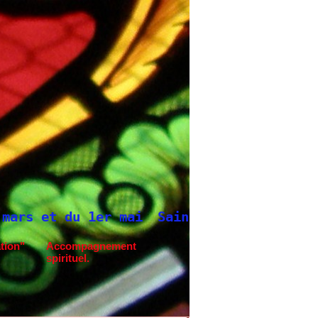
aint Joseph à Fatima.
Neuvaine à Saint J
tion"
Accompagnement
spirituel.