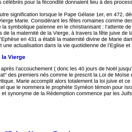
s célébrés pour la fécondité donnaient lieu à des proces
tre signification lorsque le Pape Gélase 1er, en 472, déc
 Vierge Marie. Considérant les fêtes romaines comme des 
 la symbolique païenne en le christianisant : l’attente de
 de la maternité de la Vierge, à travers la fête juive de la
’Ephèse en 431 a établi la maternité divine de Marie dans
 une actualisation dans la vie quotidienne de l’Eglise et
e la Vierge
 après l’accouchement ( donc les 40 jours de Noël jusqu’a
hat" des premiers nés comme le prescrit la Loi de Moïse da
tique. Marie accomplit alors totalement la loi juive et ce 
 tel que le nommera le prophète Syméon témoin pour Isra
e et synonyme de la Rédemption commence par les Juifs et