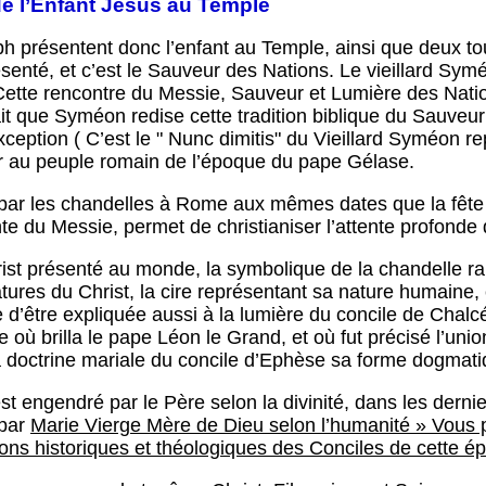
 de l’Enfant Jésus au Temple
h présentent donc l’enfant au Temple, ainsi que deux tou
ésenté, et c’est le Sauveur des Nations. Le vieillard Symé
. Cette rencontre du Messie, Sauveur et Lumière des Na
ait que Syméon redise cette tradition biblique du Sauveu
ception ( C’est le " Nunc dimitis" du Vieillard Syméon re
er au peuple romain de l’époque du pape Gélase.
 par les chandelles à Rome aux mêmes dates que la fête j
ente du Messie, permet de christianiser l’attente profonde
ist présenté au monde, la symbolique de la chandelle ra
atures du Christ, la cire représentant sa nature humaine, 
e d’être expliquée aussi à la lumière du concile de Chal
cile où brilla le pape Léon le Grand, et où fut précisé l’un
 doctrine mariale du concile d’Ephèse sa forme dogmati
est engendré par le Père selon la divinité, dans les dern
 par
Marie Vierge Mère de Dieu selon l’humanité » Vous p
ions historiques et théologiques des Conciles de cette é