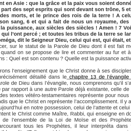
t en Asie : que la grâce et la paix vous soient donnée
 la part des sept esprits qui sont devant son trône, 5 e
 des morts, et le prince des rois de la terre ! A ce
son sang, 6 et qui a fait de nous un royaume, des 
t la puissance, aux siècles des siècles ! Amen ! 7 Voi
qui l’ont percé ; et toutes les tribus de la terre se l
méga, dit le Seigneur Dieu, celui qui est, qui était, et
, sur le statut de la Parole de Dieu dont il est fait me
e quand on se propose de lire et commenter au fur et à
 : Quel est son contenu ? Quelle est la puissance activ
rons l’enseignement que le Christ donne à ses disciple
 précisément détaillé dans le
chapitre 13 de l’évangile
ole de Dieu dans l’évangile, nous comprenons qu’il s’a
 par rapport à une autre Parole déjà existante, celle de l
des textes vétéro-testamentaires représente pour nou
is que le Christ en représente l’accomplissement. Il y a d
urd’hui en notre possession, celui de l’attente et celui 
tent le Christ comme Maître, Rabbi, qui enseigne en do
le de l’ensemble de la Loi de Moïse et des Prophète
ourant tous les Prophètes, il leur interpréta dans t