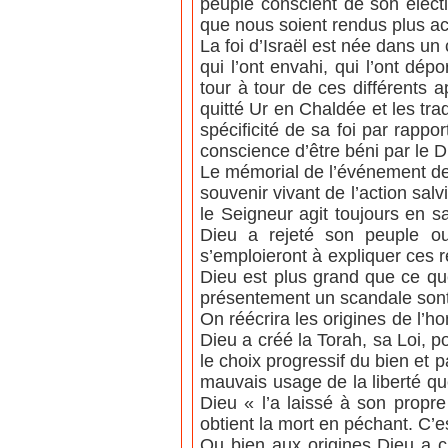
peuple conscient de son élect
que nous soient rendus plus ac
La foi d’Israël est née dans un 
qui l’ont envahi, qui l’ont d
tour à tour de ces différents a
quitté Ur en Chaldée et les trad
spécificité de sa foi par rappo
conscience d’être béni par le
Le mémorial de l’événement de 
souvenir vivant de l’action sal
le Seigneur agit toujours en s
Dieu a rejeté son peuple ou
s’emploieront à expliquer ces 
Dieu est plus grand que ce que
présentement un scandale sont
On réécrira les origines de l’h
Dieu a créé la Torah, sa Loi, 
le choix progressif du bien et
mauvais usage de la liberté qu
Dieu « l’a laissé à son propre c
obtient la mort en péchant. C’e
Ou bien aux origines Dieu a c