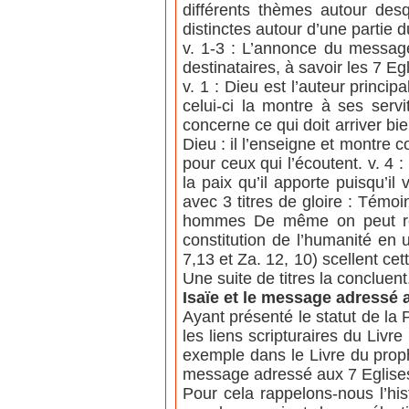
différents thèmes autour desq
distinctes autour d’une partie du
v. 1-3 : L’annonce du message 
destinataires, à savoir les 7 Eg
v. 1 : Dieu est l’auteur princ
celui-ci la montre à ses servi
concerne ce qui doit arriver bi
Dieu : il l’enseigne et montre 
pour ceux qui l’écoutent. v. 4
la paix qu’il apporte puisqu’i
avec 3 titres de gloire : Témoin
hommes De même on peut rete
constitution de l’humanité en 
7,13 et Za. 12, 10) scellent c
Une suite de titres la concluent
Isaïe et le message adressé 
Ayant présenté le statut de la 
les liens scripturaires du Livr
exemple dans le Livre du proph
message adressé aux 7 Eglise
Pour cela rappelons-nous l’his