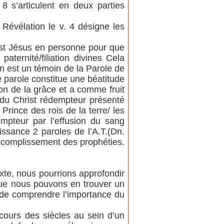
8 s’articulent en deux parties
 Révélation le v. 4 désigne les
u’est Jésus en personne pour que
aternité/filiation divines Cela
an est un témoin de la Parole de
e parole constitue une béatitude
don de la grâce et a comme fruit
re du Christ rédempteur présenté
 Prince des rois de la terre/ les
pteur par l’effusion du sang
issance 2 paroles de l’A.T.(Dn.
accomplissement des prophéties.
exte, nous pourrions approfondir
l que nous pouvons en trouver un
a de comprendre l’importance du
u cours des siècles au sein d’un