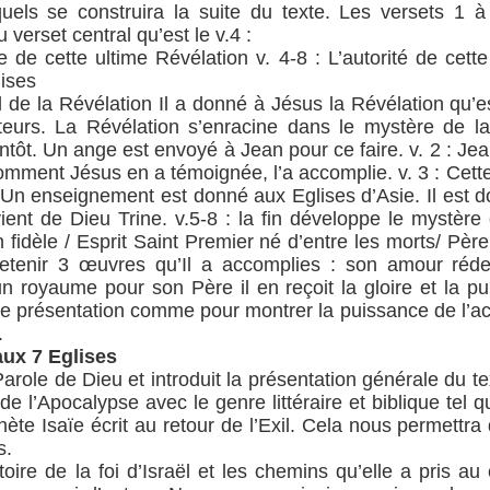
uels se construira la suite du texte. Les versets 1 à 
 verset central qu’est le v.4 :
de cette ultime Révélation v. 4-8 : L’autorité de cette
lises
ipal de la Révélation Il a donné à Jésus la Révélation q
teurs. La Révélation s’enracine dans le mystère de la p
entôt. Un ange est envoyé à Jean pour ce faire. v. 2 : Je
comment Jésus en a témoignée, l’a accomplie. v. 3 : Cett
 : Un enseignement est donné aux Eglises d’Asie. Il est 
l vient de Dieu Trine. v.5-8 : la fin développe le mystè
 fidèle / Esprit Saint Premier né d’entre les morts/ Père
nir 3 œuvres qu’Il a accomplies : son amour rédem
un royaume pour son Père il en reçoit la gloire et la pu
ette présentation comme pour montrer la puissance de l’
.
aux 7 Eglises
Parole de Dieu et introduit la présentation générale du t
e de l’Apocalypse avec le genre littéraire et biblique te
ète Isaïe écrit au retour de l’Exil. Cela nous permettr
s.
toire de la foi d’Israël et les chemins qu’elle a pris a