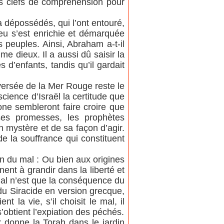
es clefs de compréhension pour
 a dépossédés, qui l’ont entouré,
ieu s’est enrichie et démarquée
s peuples. Ainsi, Abraham a-t-il
me dieux. Il a aussi dû saisir la
 d’enfants, tandis qu’il gardait
aversée de la Mer Rouge reste le
cience d’Israël la certitude que
one sembleront faire croire que
ses promesses, les prophètes
 mystère et de sa façon d’agir.
e la souffrance qui constituent
on du mal : Ou bien aux origines
nt à grandir dans la liberté et
mal n’est que la conséquence du
du Siracide en version grecque,
t la vie, s’il choisit le mal, il
’obtient l’expiation des péchés.
 donne la Torah dans le jardin