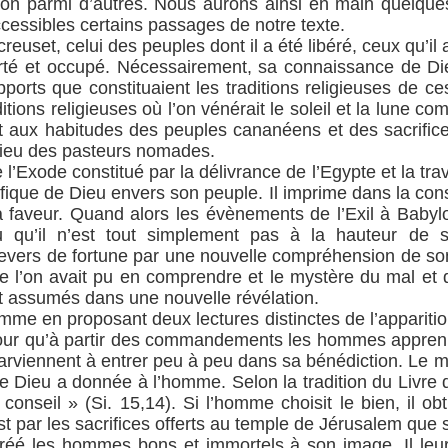
ion parmi d’autres. Nous aurons ainsi en main quelqu
cessibles certains passages de notre texte.
creuset, celui des peuples dont il a été libéré, ceux qu’il
éporté et occupé. Nécessairement, sa connaissance de D
pports que constituaient les traditions religieuses de ce
itions religieuses où l’on vénérait le soleil et la lune com
rt aux habitudes des peuples cananéens et des sacrifices
 Dieu des pasteurs nomades.
l’Exode constitué par la délivrance de l’Egypte et la tr
vifique de Dieu envers son peuple. Il imprime dans la cons
a faveur. Quand alors les évènements de l’Exil à Babyl
 qu’il n’est tout simplement pas à la hauteur de 
revers de fortune par une nouvelle compréhension de son
 l’on avait pu en comprendre et le mystère du mal et d
 assumés dans une nouvelle révélation.
omme en proposant deux lectures distinctes de l’appariti
pour qu’à partir des commandements les hommes apprenne
 parviennent à entrer peu à peu dans sa bénédiction. Le 
e Dieu a donnée à l’homme. Selon la tradition du Livre 
onseil » (Si. 15,14). Si l’homme choisit le bien, il obtien
st par les sacrifices offerts au temple de Jérusalem que s
réé les hommes bons et immortels à son image. Il leur