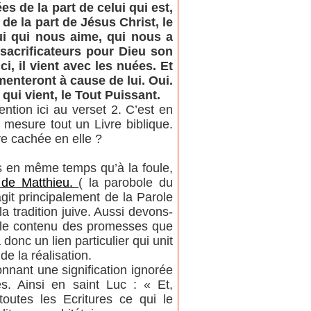
s de la part de celui qui est,
t de la part de Jésus Christ, le
lui qui nous aime, qui nous a
sacrificateurs pour Dieu son
ci, il vient avec les nuées. Et
amenteront à cause de lui. Oui.
 qui vient, le Tout Puissant.
ntion ici au verset 2. C’est en
 mesure tout un Livre biblique.
e cachée en elle ?
s en même temps qu’à la foule,
 de Matthieu.
( la parobole du
git principalement de la Parole
a tradition juive. Aussi devons-
s le contenu des promesses que
onc un lien particulier qui unit
de la réalisation.
nnant une signification ignorée
s. Ainsi en saint Luc : « Et,
outes les Ecritures ce qui le