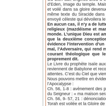
d’Eden, image du temple. Mais
et voilé dans sa gloire devenu
même texte du Siracide dans l
envoyé céleste qui dévoilera l
En aucun cas, il n’y a de lu
religieux (mazdéisme et man
monde. L’unique Dieu est a
que la deuxième conception
évidence l’intervention d’un
mal, l’Adversaire, qui rend 
courant théologique que le
proprement dit.
Le Livre du prophète Isaïe aux
reviennent de Babylone et recon
attentes. C’est du Ciel que vie
Nous pouvons mettre en éviden
l’Apocalypse :
Ch. 56, 1-8 : avènement des pe
du Seigneur : « ma maison sera
Ch. 56, 9- 57, 21 : dénonciati
Torah est voilée et la Gloire de