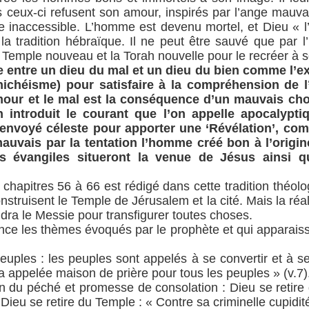
 ceux-ci refusent son amour, inspirés par l’ange mauva
e inaccessible. L’homme est devenu mortel, et Dieu « l
a tradition hébraïque. Il ne peut être sauvé que par l
e Temple nouveau et la Torah nouvelle pour le recréer à 
tte entre un dieu du mal et un dieu du bien comme l’e
ichéisme) pour satisfaire à la compréhension de l
mour et le mal est la conséquence d’un mauvais ch
 introduit le courant que l’on appelle apocalypti
 envoyé céleste pour apporter une ‘Révélation’, co
mauvais par la tentation l’homme créé bon à l’orig
s évangiles situeront la venue de Jésus ainsi q
 chapitres 56 à 66 est rédigé dans cette tradition théol
struisent le Temple de Jérusalem et la cité. Mais la réa
ndra le Messie pour transfigurer toutes choses.
ce les thèmes évoqués par le prophète et qui apparaiss
uples : les peuples sont appelés à se convertir et à se
 appelée maison de prière pour tous les peuples » (v.7)
on du péché et promesse de consolation : Dieu se retire
 Dieu se retire du Temple : « Contre sa criminelle cupidité 