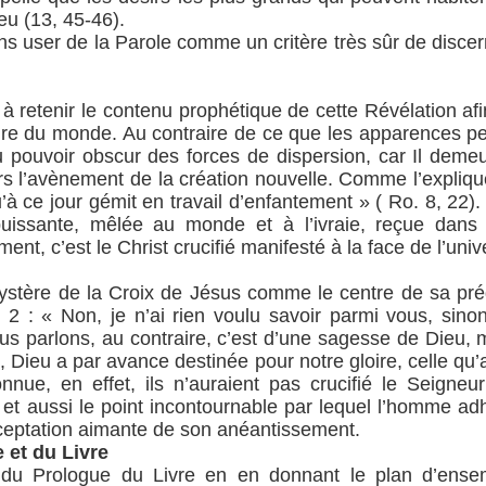
eu (13, 45-46).
vons user de la Parole comme un critère très sûr de disc
e à retenir le contenu prophétique de cette Révélation a
ire du monde. Au contraire de ce que les apparences pe
ouvoir obscur des forces de dispersion, car Il demeure
s l’avènement de la création nouvelle. Comme l’expliqu
qu’à ce jour gémit en travail d’enfantement » ( Ro. 8, 22)
puissante, mêlée au monde et à l’ivraie, reçue dans 
nt, c’est le Christ crucifié manifesté à la face de l’univ
ystère de la Croix de Jésus comme le centre de sa préd
 2 : « Non, je n’ai rien voulu savoir parmi vous, sino
nous parlons, au contraire, c’est d’une sagesse de Dieu
es, Dieu a par avance destinée pour notre gloire, celle 
onnue, en effet, ils n’auraient pas crucifié le Seigneu
n et aussi le point incontournable par lequel l’homme adh
ceptation aimante de son anéantissement.
 et du Livre
n du Prologue du Livre en en donnant le plan d’ense