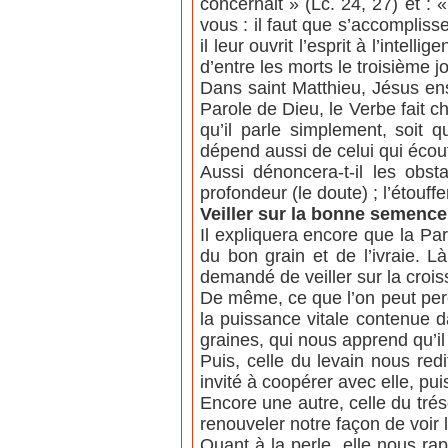
concernait » (Lc. 24, 27) et : «
vous : il faut que s’accompliss
il leur ouvrit l’esprit à l’intelli
d’entre les morts le troisième jo
Dans saint Matthieu, Jésus ens
Parole de Dieu, le Verbe fait c
qu’il parle simplement, soit 
dépend aussi de celui qui écou
Aussi dénoncera-t-il les obst
profondeur (le doute) ; l’étouf
Veiller sur la bonne semence
Il expliquera encore que la Pa
du bon grain et de l’ivraie. L
demandé de veiller sur la croi
De même, ce que l’on peut per
la puissance vitale contenue d
graines, qui nous apprend qu’i
Puis, celle du levain nous red
invité à coopérer avec elle, pui
Encore une autre, celle du tr
renouveler notre façon de voir 
Quant à la perle, elle nous ra