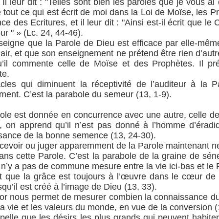
 Il leur dit : "Telles sont bien les paroles que je vous a
e tout ce qui est écrit de moi dans la Loi de Moïse, les 
gence des Ecritures, et il leur dit : "Ainsi est-il écrit que le 
ur " » (Lc. 24, 44-46).
eigne que la Parole de Dieu est efficace par elle-même
hair, et que son enseignement ne prétend être rien d’autr
qu’il commente celle de Moïse et des Prophètes. Il pré
te.
acles qui diminuent la réceptivité de l’auditeur à la 
fement. C’est la parabole du semeur (13, 1-9).
role est donnée en concurrence avec une autre, celle de 
à, on apprend qu’il n’est pas donné à l’homme d’éradiq
ssance de la bonne semence (13, 24-30).
cevoir ou juger apparemment de la Parole maintenant ne
ans cette Parole. C’est la parabole de la graine de séne
l n’y a pas de commune mesure entre la vie ici-bas et l
it que la grâce est toujours à l’œuvre dans le cœur de
squ’il est créé à l’image de Dieu (13, 33).
ésor nous permet de mesurer combien la connaissance du
la vie et les valeurs du monde, en vue de la conversion (
ppelle que les désirs les plus grands qui peuvent habite