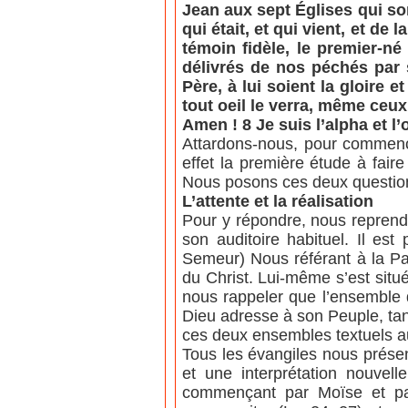
Jean aux sept Églises qui son
qui était, et qui vient, et de
témoin fidèle, le premier-né
délivrés de nos péchés par 
Père, à lui soient la gloire e
tout oeil le verra, même ceux 
Amen ! 8 Je suis l’alpha et l’o
Attardons-nous, pour commencer
effet la première étude à fair
Nous posons ces deux questions
L’attente et la réalisation
Pour y répondre, nous reprend
son auditoire habituel. Il est
Semeur) Nous référant à la Par
du Christ. Lui-même s’est situé
nous rappeler que l’ensemble 
Dieu adresse à son Peuple, tand
ces deux ensembles textuels aujo
Tous les évangiles nous présen
et une interprétation nouvel
commençant par Moïse et parc