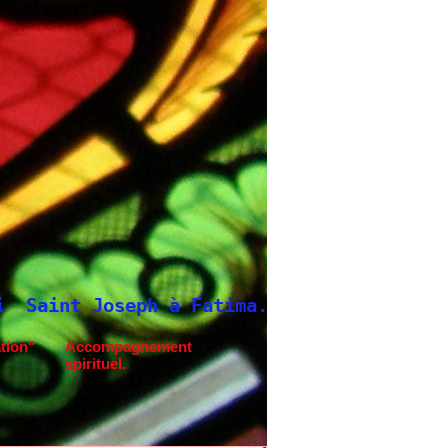
tima.
Neuvaine à Saint Joseph
tion"
Accompagnement
spirituel.