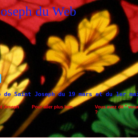
Joseph du Web
19 mars et du 1er mai
Saint Joseph à Fa
nt Joseph
Pour aller plus loin.
Vous avez dit " voca
?