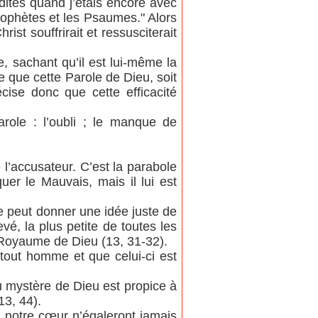
i dites quand j’étais encore avec
Prophètes et les Psaumes." Alors
Christ souffrirait et ressusciterait
, sachant qu’il est lui-même la
e que cette Parole de Dieu, soit
cise donc que cette efficacité
Parole : l’oubli ; le manque de
l’accusateur. C’est la parabole
uer le Mauvais, mais il lui est
 peut donner une idée juste de
vé, la plus petite de toutes les
e Royaume de Dieu (13, 31-32).
 tout homme et que celui-ci est
 mystère de Dieu est propice à
13, 44).
r notre cœur n’égaleront jamais