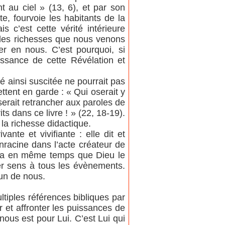
au ciel » (13, 6), et par son
e, fourvoie les habitants de la
 c’est cette vérité intérieure
s les richesses que nous venons
er en nous. C’est pourquoi, si
issance de cette Révélation et
é ainsi suscitée ne pourrait pas
tent en garde : « Qui oserait y
oserait retrancher aux paroles de
ts dans ce livre ! » (22, 18-19).
la richesse didactique.
nte et vivifiante : elle dit et
enracine dans l’acte créateur de
il va en même temps que Dieu le
ner sens à tous les évènements.
un de nous.
tiples références bibliques par
r et affronter les puissances de
ous est pour Lui. C’est Lui qui