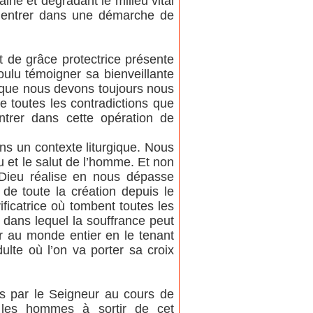
ine et dégradant le milieu vital
 d’entrer dans une démarche de
t de grâce protectrice présente
oulu témoigner sa bienveillante
me que nous devons toujours nous
e toutes les contradictions que
ntrer dans cette opération de
ans un contexte liturgique. Nous
u et le salut de l’homme. Et non
Dieu réalise en nous dépasse
 de toute la création depuis le
ficatrice où tombent toutes les
il dans lequel la souffrance peut
ir au monde entier en le tenant
ulte où l’on va porter sa croix
es par le Seigneur au cours de
té les hommes à sortir de cet