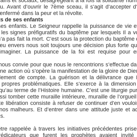
ns et sociaux, désagrégeant à la fois la solidarité huma
eu. Avant d’ouvrir le 7ème sceau, il s’agit d’accepter
enfermé dans la peur et la révolte.
s de ses enfants
es enfants. Le Seigneur rappelle la puissance de vie e
es signes préfiguratifs du baptême par lesquels Il a v
 n’a pas fait la mort. C’est sous la protection du baptê
eu envers nous soit toujours une décision plus forte qu
maginer. La puissance de la foi est requise pour e
u nous convie pour que nous le rencontrions s’effectue d
ne action où s’opère la manifestation de la gloire de Die
lement de compte. La guérison et la délivrance que 
s propres problématiques. Elle s’exerce à la dimension
u terme de l’Histoire humaine. C’est une liturgie puri
ussi tomber cette muraille intérieure, muraille de l’orgue
 libération consiste à refuser de continuer d’en voulo
os malheurs. Et d’entrer dans une attitude juste et ad
s.
re rappelée à travers les initiatives précédentes pris
prédicateurs que furent les prophètes avaient invi