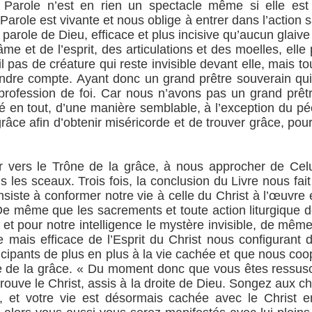
te Parole n’est en rien un spectacle même si elle es
 Parole est vivante et nous oblige à entrer dans l’action
a parole de Dieu, efficace et plus incisive qu’aucun glaiv
âme et de l’esprit, des articulations et des moelles, elle
l pas de créature qui reste invisible devant elle, mais t
ndre compte. Ayant donc un grand prêtre souverain qui 
 profession de foi. Car nous n’avons pas un grand prêt
uvé en tout, d’une manière semblable, à l’exception du
grâce afin d’obtenir miséricorde et de trouver grâce, po
r vers le Trône de la grâce, à nous approcher de Celu
les sceaux. Trois fois, la conclusion du Livre nous fait 
onsiste à conformer notre vie à celle du Christ à l’œuvre
De même que les sacrements et toute action liturgique de
et pour notre intelligence le mystère invisible, de mêm
ble mais efficace de l’Esprit du Christ nous configurant
cipants de plus en plus à la vie cachée et que nous coop
e de la grâce. « Du moment donc que vous êtes ressusci
trouve le Christ, assis à la droite de Dieu. Songez aux c
s, et votre vie est désormais cachée avec le Christ e