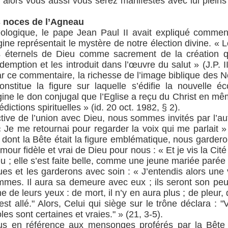
e, alors vous aussi vous serez manifestés avec lui pleins
es noces de l’Agneau
ologique, le pape Jean Paul II avait expliqué comment
ine représentait le mystère de notre élection divine. « 
ns éternels de Dieu comme sacrement de la création 
emption et les introduit dans l’œuvre du salut » (J.P. I
ce commentaire, la richesse de l’image biblique des No
constitue la figure sur laquelle s’édifie la nouvelle 
igine le don conjugal que l’Eglise a reçu du Christ en m
dictions spirituelles » (id. 20 oct. 1982, § 2).
tive de l’union avec Dieu, nous sommes invités par l’au
 « Je me retournai pour regarder la voix qui me parlait »
 dont la Bête était la figure emblématique, nous gardero
mour fidèle et vrai de Dieu pour nous : « Et je vis la Cit
eu ; elle s’est faite belle, comme une jeune mariée paré
es et les garderons avec soin : « J’entendis alors une v
es. Il aura sa demeure avec eux ; ils seront son peupl
e de leurs yeux : de mort, il n’y en aura plus ; de pleur, 
t allé." Alors, Celui qui siège sur le trône déclara : "V
oles sont certaines et vraies." » (21, 3-5).
s en référence aux mensonges proférés par la Bête :