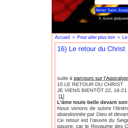
Aimer Saint Jose
Accueil
>
Pour aller plus loin
>
Le
16) Le retour du Christ
suite à
parcours sur l’Apocalyps
15 LE RETOUR DU CHRIST
JE VIENS BIENTÔT 22, 16-21
[
1
]
L’âme toute belle devant so
Nous venons de suivre l’itinéra
abandonnée par Dieu et devant r
Ce retour est l’œuvre du Seig
pauvre, car le Royaume des Cie