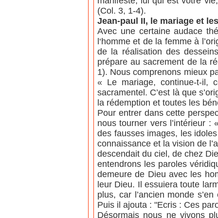
manifesté, lui qui est votre vi
(Col. 3, 1-4).
Jean-paul II, le mariage et l
Avec une certaine audace thé
l‘homme et de la femme à l’orig
de la réalisation des dessei
prépare au sacrement de la réd
1). Nous comprenons mieux par 
« Le mariage, continue-t-il, 
sacramentel. C’est là que s’or
la rédemption et toutes les béné
Pour entrer dans cette perspec
nous tourner vers l’intérieur :
des fausses images, les idoles
connaissance et la vision de l’a
descendait du ciel, de chez Di
entendrons les paroles véridiqu
demeure de Dieu avec les homm
leur Dieu. Il essuiera toute larm
plus, car l’ancien monde s’en es
Puis il ajouta : "Ecris : Ces par
Désormais nous ne vivons plu