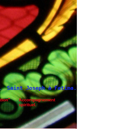
ma.
Neuvaine à Saint Joseph
tion"
Accompagnement
spirituel.