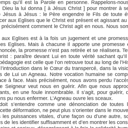
mps qu’Il est la Parole en personne. Rappelons-nous
 Dieu la lui donna [ à Jésus Christ ] pour montrer à ses
 Jésus à Jésus : le Père engendre le Fils de toute éte
cer aux Eglises que le Christ est présent et agissant au
e précisément comment le Christ agit en nous. Nous s
aux Eglises est à la fois un jugement et une promesse
 des Eglises. Mais à chacune Il apporte une promesse 
énoncée, la promesse n’est pas retirée et se réalisera. Te
rist : paraître devant Lui en toute vérité sachant qu’
édagogie est celle que l’on retrouve tout au long de l’Hi
’introduction dans le Cœur du transpercé, dans la visi
ès de Lui un Agneau. Notre vocation humaine se compre
face à face. Mais précisément, nous avons perdu l’accès 
 le Seigneur veut nous en guérir. Afin que nous appr
ts, en une foule innombrable. Il s’agit, pour guérir, d
ns pu nous enfermer. L’Agneau ouvre les sceaux.
doit s’entendre comme une dénonciation de toutes le
 cette déformation, ne peut plus s’orienter dans le mouv
es les puissances vitales, d’une façon ou d’une autre,
ps de les identifier suffisamment et d’en montrer les co