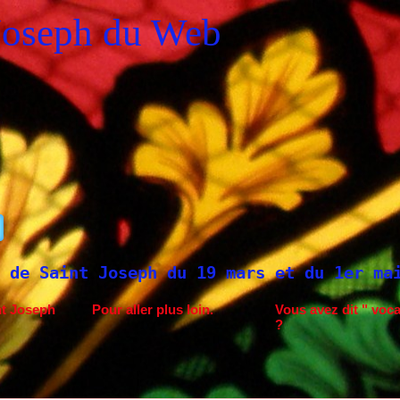
Joseph du Web
 mars et du 1er mai
Saint Joseph à Fati
nt Joseph
Pour aller plus loin.
Vous avez dit " voca
?