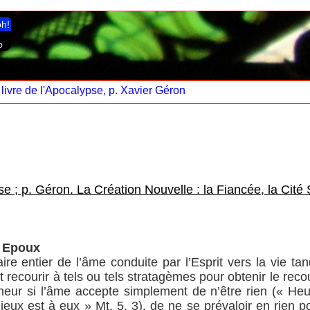
ph!
 livre de l'Apocalypse, p. Xavier Géron
e ; p. Géron. La Création Nouvelle : la Fiancée, la Cité 
n Epoux
ire entier de l’âme conduite par l’Esprit vers la vie tand
ecourir à tels ou tels stratagèmes pour obtenir le recour
neur si l’âme accepte simplement de n’être rien (« H
ux est à eux » Mt. 5, 3), de ne se prévaloir en rien p