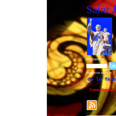
Saint 
Recherche
Recherche avancée
storique de la fête de Saint Joseph du 19
Connaître Sai
Rss