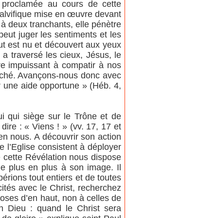
t proclamée au cours de cette
 salvifique mise en œuvre devant
e à deux tranchants, elle pénètre
 peut juger les sentiments et les
out est nu et découvert aux yeux
a traversé les cieux, Jésus, le
re impuissant à compatir à nos
 péché. Avançons-nous donc avec
ur une aide opportune » (Héb. 4,
i qui siège sur le Trône et de
dire : « Viens ! » (vv. 17, 17 et
 en nous. A découvrir son action
 l’Eglise consistent à déployer
e cette Révélation nous dispose
 de plus en plus à son image. Il
érions tout entiers et de toutes
tés avec le Christ, recherchez
hoses d’en haut, non à celles de
n Dieu : quand le Christ sera