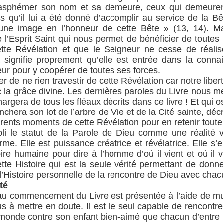
asphémer son nom et sa demeure, ceux qui demeurent 
s qu’il lui a été donné d’accomplir au service de la Bêt
 une image en l’honneur de cette Bête » (13, 14). Mais
 l’Esprit Saint qui nous permet de bénéficier de toute
tte Révélation et que le Seigneur ne cesse de réalis
a signifie proprement qu’elle est entrée dans la conna
œur pour y coopérer de toutes ses forces.
 de ne rien travestir de cette Révélation car notre libert
la grâce divine. Les dernières paroles du Livre nous met
argera de tous les fléaux décrits dans ce livre ! Et qui 
nchera son lot de l’arbre de Vie et de la Cité sainte, décri
rents moments de cette Révélation pour en retenir toute 
i le statut de la Parole de Dieu comme une réalité viva
orme. Elle est puissance créatrice et révélatrice. Elle s’
toire humaine pour dire à l’homme d’où il vient et où 
ette Histoire qui est la seule vérité permettant de don
’Histoire personnelle de la rencontre de Dieu avec chac
té
 au commencement du Livre est présentée à l’aide de mul
lus à mettre en doute. Il est le seul capable de rencontre
monde contre son enfant bien-aimé que chacun d’entre n