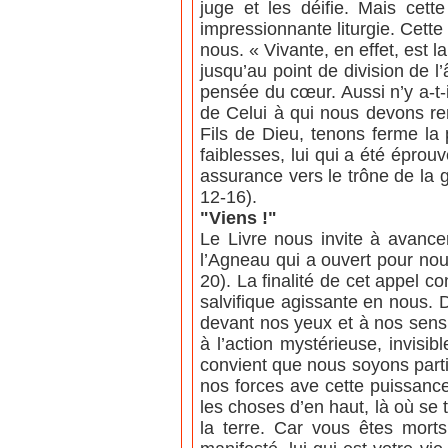
juge et les déifie. Mais cet
impressionnante liturgie. Cette
nous. « Vivante, en effet, est l
jusqu’au point de division de l’
pensée du cœur. Aussi n’y a-t-i
de Celui à qui nous devons re
Fils de Dieu, tenons ferme la
faiblesses, lui qui a été épro
assurance vers le trône de la 
12-16).
"Viens !"
Le Livre nous invite à avance
l’Agneau qui a ouvert pour nous 
20). La finalité de cet appel c
salvifique agissante en nous. 
devant nos yeux et à nos sens 
à l’action mystérieuse, invisi
convient que nous soyons parti
nos forces ave cette puissanc
les choses d’en haut, là où se 
la terre. Car vous êtes mort