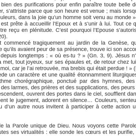
é bien des purifications pour enfin paraître toute belle
, s’attriste parce que son heure est venue ; mais lorsqu’
ouleurs, dans la joie qu’un homme soit venu au monde » (
i est prête à accueillir l’Epoux et à s’unir à lui. Tout
tre reçu en plénitude. C’est pourquoi l’Epouse s’autor
20).
vait commencé tragiquement au jardin de la Genèse, 
 qu’ils avaient peur de sa présence, trouve ici son acc
 depuis longtemps : « où es-tu ? » (Gn. 3, 9). Jésus n
 la met, tout joyeux, sur ses épaules et, de retour chez lu
moi, car je l’ai retrouvée, ma brebis qui était perdue ! » (
de un caractère et une qualité étonnamment liturgiques
ythme chorégraphique, ponctué par des hymnes, des 
 des larmes, des prières et des supplications, des peurs
scendent, ouvrent des portes dans le ciel, soufflent dan
llent le jugement, adorent en silence… Couleurs, sente
ou d’un autre nous invitent à participer à cette actio
 de la Parole unique de Dieu. Nous voyons cette Parole
es ses virtualités : elle sonde les cœurs et les purifie, l