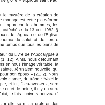
 de gloire » explique saint Paul
 le mystère de la création de
Le mariage est cette plate-forme
qui rapproche les hommes, les
I, catéchèse du 13 oct. 1982, §
ces de l’Agneau et de l’Eglise.
économie du salut et de l’ordre
ême temps que tous les biens de
teur du Livre de l’Apocalypse à
 (1, 12). Ainsi, nous détournant
ns en nous l’image véritable, la
é sainte, Jérusalem nouvelle, qui
e pour son époux » (21, 2). Nous
oix clamer, du trône : "Voici la
e, et lui, Dieu-avec-eux, sera
de cri et de peine, il n’y en aura
oici, je fais l’univers nouveau."
 « elle se mit à proférer des