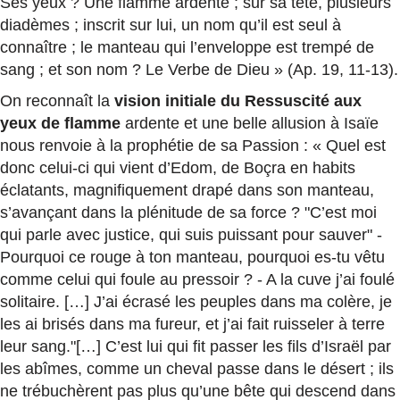
Ses yeux ? Une flamme ardente ; sur sa tête, plusieurs
diadèmes ; inscrit sur lui, un nom qu’il est seul à
connaître ; le manteau qui l’enveloppe est trempé de
sang ; et son nom ? Le Verbe de Dieu » (Ap. 19, 11-13).
On reconnaît la
vision initiale du Ressuscité aux
yeux de flamme
ardente et une belle allusion à Isaïe
nous renvoie à la prophétie de sa Passion : « Quel est
donc celui-ci qui vient d’Edom, de Boçra en habits
éclatants, magnifiquement drapé dans son manteau,
s’avançant dans la plénitude de sa force ? "C’est moi
qui parle avec justice, qui suis puissant pour sauver" -
Pourquoi ce rouge à ton manteau, pourquoi es-tu vêtu
comme celui qui foule au pressoir ? - A la cuve j’ai foulé
solitaire. […] J’ai écrasé les peuples dans ma colère, je
les ai brisés dans ma fureur, et j’ai fait ruisseler à terre
leur sang."[…] C’est lui qui fit passer les fils d’Israël par
les abîmes, comme un cheval passe dans le désert ; ils
ne trébuchèrent pas plus qu’une bête qui descend dans