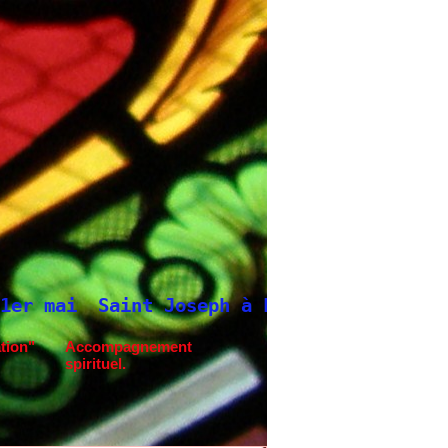
int Joseph à Fatima.
Neuvaine à Saint Jo
tion"
Accompagnement
spirituel.