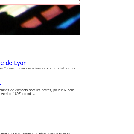
se de Lyon
s ", nous connaissons tous des prêtres fidèles qui
e
s champs de combats sont les nôtres, pour eux nous
 novembre 1896) prend sa...
olique et de l’expliquer au père Adolphe Roulland :