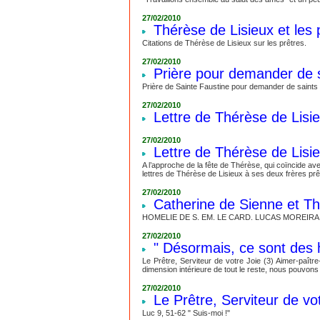
27/02/2010
Thérèse de Lisieux et les 
Citations de Thérèse de Lisieux sur les prêtres.
27/02/2010
Prière pour demander de s
Prière de Sainte Faustine pour demander de saints 
27/02/2010
Lettre de Thérèse de Lisi
27/02/2010
Lettre de Thérèse de Lisi
A l’approche de la fête de Thérèse, qui coïncide av
lettres de Thérèse de Lisieux à ses deux frères prêtr
27/02/2010
Catherine de Sienne et Th
HOMELIE DE S. EM. LE CARD. LUCAS MOREIR
27/02/2010
" Désormais, ce sont des
Le Prêtre, Serviteur de votre Joie (3) Aimer-paître-
dimension intérieure de tout le reste, nous pouvons
27/02/2010
Le Prêtre, Serviteur de vo
Luc 9, 51-62 " Suis-moi !"