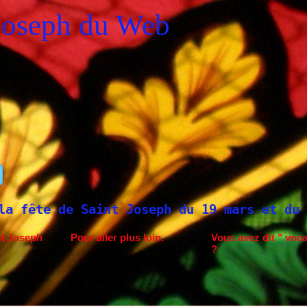
Joseph du Web
Saint Joseph du 19 mars et du 1er mai
Sa
nt Joseph
Pour aller plus loin.
Vous avez dit " voca
?