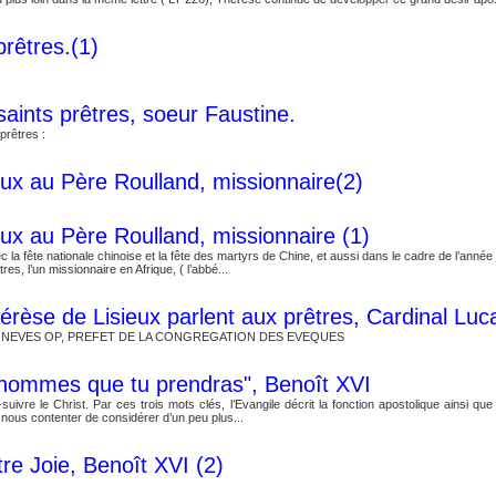
prêtres.(1)
aints prêtres, soeur Faustine.
prêtres :
eux au Père Roulland, missionnaire(2)
eux au Père Roulland, missionnaire (1)
ec la fête nationale chinoise et la fête des martyrs de Chine, et aussi dans le cadre de l’an
es, l’un missionnaire en Afrique, ( l’abbé...
érèse de Lisieux parlent aux prêtres, Cardinal Luc
A NEVES OP, PREFET DE LA CONGREGATION DES EVEQUES
 hommes que tu prendras", Benoît XVI
suivre le Christ. Par ces trois mots clés, l’Evangile décrit la fonction apostolique ainsi qu
 nous contenter de considérer d’un peu plus...
tre Joie, Benoît XVI (2)