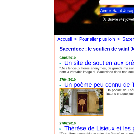
Aimer Saint Jose
Accueil
>
Pour aller plus loin
>
Sacer
Sacerdoce : le soutien de saint 
03/05/2010
Un site de soutien aux prê
"De silencieux héros anonymes, de grands missionn
sont la véritable image du Sacerdoce dans nos coe
27/04/2010
Un poème peu connu de Thé
Un poème de Thérès
luttons chaque jou
27/02/2010
Thérèse de Lisieux et les 
"Travaillons ensemble au salut des âmes" et un peu 