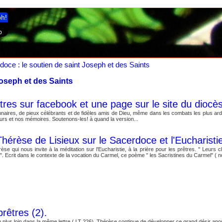
ph!
doce : le soutien de saint Joseph et des Saints
Joseph et des Saints
tres sur facebook et une page sur le site du diocè
aires, de pieux célébrants et de fidèles amis de Dieu, même dans les combats les plus ardu
urs et nos mémoires. Soutenons-les! à quand la version...
rèse de Lisieux sur le Sacerdoce et l'Eucharisti
e qui nous invite à la méditation sur l'Eucharistie, à la prière pour les prêtres. " Leur
r". Ecrit dans le contexte de la vocation du Carmel, ce poème " les Sacristines du Carmel" (
prêtres (2).
plus loin dans la même lettre ( LT 226), Thérèse continue de développer ce grand désir apost