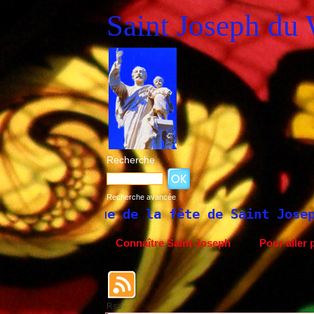
Saint Joseph du
Recherche
Recherche avancée
storique de la fête de Saint Joseph du 19
Connaître Saint Joseph
Pour aller p
Rss