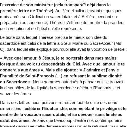
l’exercice de son ministère (cela transparaît déjà dans la
première lettre de Thérèse).
Au Père Roulland, avant et quelques
mois après son Ordination sacerdotale, et à Bellière pendant sa
préparation au sacerdoce, Thérèse s’efforce de montrer la grandeur
de la vocation et de l’idéal qu’elle représente.
Le texte dans lequel Thérèse précise le mieux son idée du
sacerdoce est celui de la lettre à Sœur Marie du Sacré-Cœur (Ms
C), dans lequel elle explique pourquoi elle avait la vocation de prêtre :
« Avec quel amour, ô Jésus, je te porterais dans mes mains
lorsque à ma voix tu descendrais du Ciel. Avec quel amour je te
donnerais aux âmes ». Mais elle ajoute : « J’admire et j’envie
l’humilité de Saint-François (…) en refusant la sublime dignité
du Sacerdoce ».
Nous sommes autorisés à penser qu’elle trouvait
là deux pôles de la dignité du sacerdoce : célébrer l’Eucharistie et
sauver les âmes.
Dans ses lettres nous pouvons retrouver tout de suite ces deux
dimensions :
célébrer l’Eucharistie, comme étant le privilège et le
centre de la vocation sacerdotale, et se dévouer sans limite au
salut des âmes.
Je sais que beaucoup d’entre nos contemporains
trouvent dépassée cette dernière expression et la refusent, mais elle