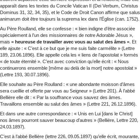
apparaît dans les textes du Concile Vatican II (Dei Verbum, Christus
Dominus 31, 32, 34, 35), et le Code de Droit Canon affirme que salus
animarum doit être toujours la suprema lex dans l’Église (can. 1752).
Au Père Roulland, elle se confesse : « bien indigne d’être associée
spécialement à l’un des missionnaires de notre Adorable Jésus »,
mais
« heureuse de travailler avec vous au salut des âmes »
. Et
elle ajoute : « C’est à ce but que je me suis faite carmélite » (Lettre
189, 23.06.1896). Elle appelle cela les « liens de l’apostolat » formés
« de toute éternité ». C’est avec conviction qu’elle écrit : « Nous
continuerons ensemble [même au delà de la mort] notre apostolat »
(Lettre 193, 30.07.1896).
Elle souhaite au Père Roulland : « une abondante moisson d’âmes
sera cueillie et offerte par vous au Seigneur » (Lettre 201). À l’abbé
Bellière elle dit : « Par la souffrance vous sauvez des âmes.
Travaillons ensemble au salut des âmes » (Lettre 221, 26.12.1896).
Et dans une autre correspondance : « Unis en Lui [dans le Christ]
nos âmes pourront sauver beaucoup d’autres » (Bellière, Lettre 220,
24.03.1897).
C’est à l’abbé Bellière (lettre 226, 09.05.1897) qu’elle écrit, mourante,