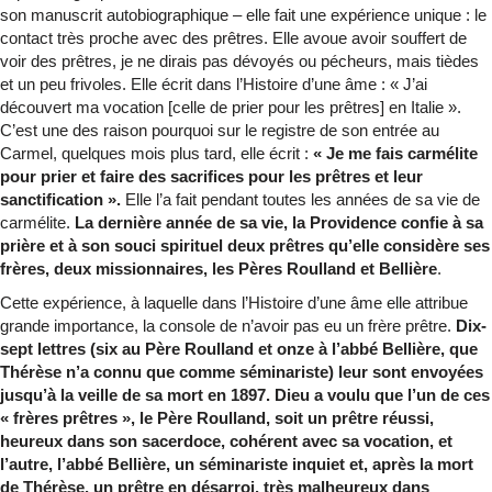
son manuscrit autobiographique – elle fait une expérience unique : le
contact très proche avec des prêtres. Elle avoue avoir souffert de
voir des prêtres, je ne dirais pas dévoyés ou pécheurs, mais tièdes
et un peu frivoles. Elle écrit dans l’Histoire d’une âme : « J’ai
découvert ma vocation [celle de prier pour les prêtres] en Italie ».
C’est une des raison pourquoi sur le registre de son entrée au
Carmel, quelques mois plus tard, elle écrit :
« Je me fais carmélite
pour prier et faire des sacrifices pour les prêtres et leur
sanctification ».
Elle l’a fait pendant toutes les années de sa vie de
carmélite.
La dernière année de sa vie, la Providence confie à sa
prière et à son souci spirituel deux prêtres qu’elle considère ses
frères, deux missionnaires, les Pères Roulland et Bellière
.
Cette expérience, à laquelle dans l’Histoire d’une âme elle attribue
grande importance, la console de n’avoir pas eu un frère prêtre.
Dix-
sept lettres (six au Père Roulland et onze à l’abbé Bellière, que
Thérèse n’a connu que comme séminariste) leur sont envoyées
jusqu’à la veille de sa mort en 1897. Dieu a voulu que l’un de ces
« frères prêtres », le Père Roulland, soit un prêtre réussi,
heureux dans son sacerdoce, cohérent avec sa vocation, et
l’autre, l’abbé Bellière, un séminariste inquiet et, après la mort
de Thérèse, un prêtre en désarroi, très malheureux dans