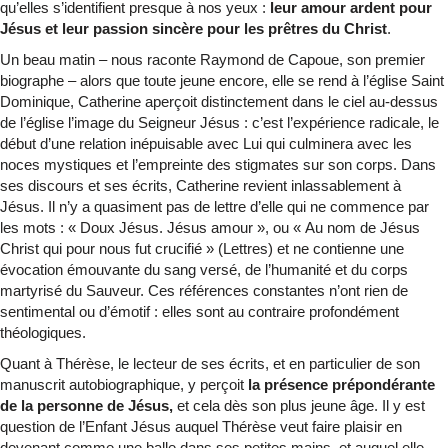
qu’elles s’identifient presque à nos yeux :
leur amour ardent pour
Jésus et leur passion sincère pour les prêtres du Christ
.
Un beau matin – nous raconte Raymond de Capoue, son premier
biographe – alors que toute jeune encore, elle se rend à l’église Saint
Dominique, Catherine aperçoit distinctement dans le ciel au-dessus
de l’église l’image du Seigneur Jésus : c’est l’expérience radicale, le
début d’une relation inépuisable avec Lui qui culminera avec les
noces mystiques et l’empreinte des stigmates sur son corps. Dans
ses discours et ses écrits, Catherine revient inlassablement à
Jésus. Il n’y a quasiment pas de lettre d’elle qui ne commence par
les mots : « Doux Jésus. Jésus amour », ou « Au nom de Jésus
Christ qui pour nous fut crucifié » (Lettres) et ne contienne une
évocation émouvante du sang versé, de l’humanité et du corps
martyrisé du Sauveur. Ces références constantes n’ont rien de
sentimental ou d’émotif : elles sont au contraire profondément
théologiques.
Quant à Thérèse, le lecteur de ses écrits, et en particulier de son
manuscrit autobiographique, y perçoit
la présence prépondérante
de la personne de Jésus,
et cela dès son plus jeune âge. Il y est
question de l’Enfant Jésus auquel Thérèse veut faire plaisir en
devenant comme une balle dans ses petites mains, et auquel elle