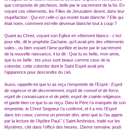
que composée de pécheurs, belle par le sacrement de la foi. En
voyant ces vêtements, les Filles de Jérusalem disent, dans leur
stupéfaction :
Qui est celle-ci qui monte toute blanche ?
Elle qui
était noire, comment est-elle devenue blanche tout à coup ?
Quant au Christ, voyant son Eglise en vêtement blancs - c'est
pour elle, dit le prophète Zacharie, qu'il avait pris des vêtements
sales-, ou bien voyant l'âme purifiée et lavée par le sacrement
de la nouvelle naissance, il lui dit : Que tu es belle, mon amie,
que tu es belle : tes yeux sont beaux comme ceux de la
colombe, cette colombe dont le Saint Esprit avait pris
l'apparence pour descendre du ciel.
Aussi, rappelle-toi que tu as reçu l'empreinte de l'Esprit :
Esprit
de sagesse et de discernement, esprit de conseil et de force,
esprit de connaissance et de piété, esprit de crainte religieuse
,
et garde bien ce que tu as reçu. Dieu le Père t'a marquée de son
empreinte, le Christ Seigneur t'a confirmé, et il a mis
l'Esprit
dans ton coeur, comme un premier don
, ainsi que tu l'as appris
par la lecture de l'Apôtre Paul." ( Saint Ambroise, traité sur les
Mystères, cité dans l'office des heures, 15eme semaine, jeudi