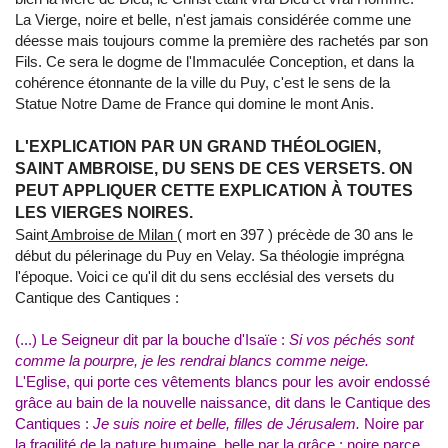
La Vierge, noire et belle, n'est jamais considérée comme une
déesse mais toujours comme la première des rachetés par son
Fils. Ce sera le dogme de l'Immaculée Conception, et dans la
cohérence étonnante de la ville du Puy, c'est le sens de la
Statue Notre Dame de France qui domine le mont Anis.
L'EXPLICATION PAR UN GRAND THÉOLOGIEN,
SAINT AMBROISE, DU SENS DE CES VERSETS. ON
PEUT APPLIQUER CETTE EXPLICATION À TOUTES
LES VIERGES NOIRES.
Saint
Ambroise de Milan
( mort en 397 ) précède de 30 ans le
début du pélerinage du Puy en Velay. Sa théologie imprégna
l'époque. Voici ce qu'il dit du sens ecclésial des versets du
Cantique des Cantiques :
(...) Le Seigneur dit par la bouche d'Isaïe :
Si vos péchés sont
comme la pourpre, je les rendrai blancs comme neige.
L'Eglise, qui porte ces vêtements blancs pour les avoir endossé
grâce au bain de la nouvelle naissance, dit dans le Cantique des
Cantiques :
Je suis noire et belle, filles de Jérusalem.
Noire par
la fragilité de la nature humaine, belle par la grâce ; noire parce