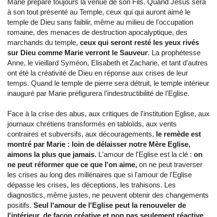
Marie prépare toujours la venue de son Fils. Quand Jésus sera
à son tout présenté au Temple, ceux qui qui auront aimé le
temple de Dieu sans faiblir, même au milieu de l'occupation
romaine, des menaces de destruction apocalyptique, des
marchands du temple,
ceux qui seront resté les yeux rivés
sur Dieu comme Marie verront le Sauveur
. La prophétesse
Anne, le vieillard Syméon, Elisabeth et Zacharie, et tant d'autres
ont été la créativité de Dieu en réponse aux crises de leur
temps. Quand le temple de pierre sera détruit, le temple intérieur
inauguré par Marie préfigurera l'indestructibilité de l'Eglise.
Face à la crise des abus, aux critiques de l'institution Eglise, aux
journaux chrétiens transformés en tabloïds, aux vents
contraires et subversifs, aux découragements,
le remède est
montré par Marie : loin de délaisser notre Mère Eglise,
aimons la plus que jamais.
L'amour de l'Eglise est la clé :
on
ne peut réformer que ce que l'on aime,
on ne peut traverser
les crises au long des millénaires que si l'amour de l'Eglise
dépasse les crises, les déceptions, les trahisons. Les
diagnostics, même justes, ne peuvent obtenir des changements
positifs.
Seul l'amour de l'Eglise peut la renouveler de
l'intérieur, de façon créative et non pas seulement réactive.