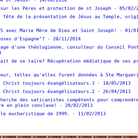
e of Jesus!
- 14/06/2018
sur les Pères et protection de st Joseph
- 05/02/
 fête de la présentation de Jésus au Temple, orig
5 avec Marie Mère de Dieu et Saint Joseph!
- 01/0
oses d'Espagne"?
- 28/11/2014
age d'une théologienne, consulteur du Conseil Pon
3
ait de se taire? Récupération médiatique de ses p
eur, telles qu'elles furent données à Ste Marguer
 Christ toujours évangélisateurs.3
- 18/05/2013
 Christ toujours évangélisateurs.2
- 26/04/2013
herche des vaticanistes compétents pour comprendr
re en plein conclave!
- 20/02/2013
le eucharistique de 1999.
- 11/02/2013