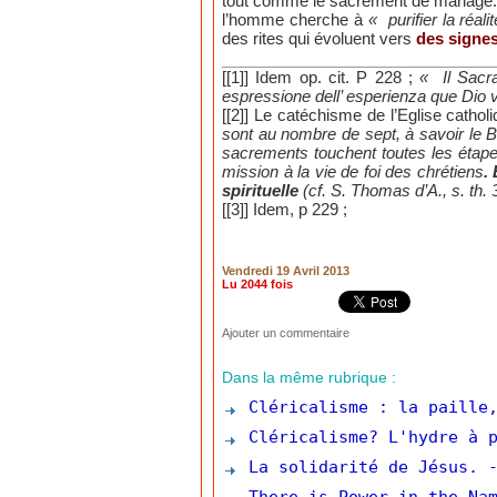
tout comme le sacrement de mariage. Cep
l’homme cherche à
« purifier la réal
des rites qui évoluent vers
des signe
[[1]] Idem op. cit. P 228 ;
« Il Sacra
espressione dell’ esperienza que Dio 
[[2]] Le catéchisme de l’Eglise cathol
sont au nombre de sept, à savoir le Ba
sacrements touchent toutes les étapes
mission à la vie de foi des chrétiens
.
spirituelle
(cf. S. Thomas d’A., s. th. 3
[[3]] Idem, p 229 ;
Vendredi 19 Avril 2013
Lu 2044 fois
Ajouter un commentaire
Dans la même rubrique :
Cléricalisme : la paille,
Cléricalisme? L'hydre à p
La solidarité de Jésus.