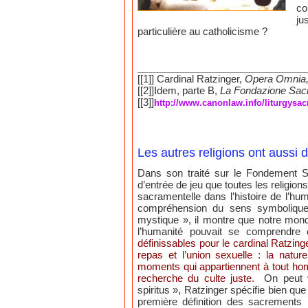
co
ju
particulière au catholicisme ?
[[1]] Cardinal Ratzinger,
Opera Omnia, T
[[2]]Idem, parte B,
La Fondazione Sacr
[[3]]
http://www.canonlaw.info/liturgysa
Les autres religions ont aussi 
Dans son traité sur le Fondement Sa
d’entrée de jeu que toutes les religio
sacramentelle dans l’histoire de l’hu
compréhension du sens symbolique 
mystique », il montre que notre mo
l’humanité pouvait se comprend
définissables pour le cardinal Ratzin
repas et l’union sexuelle : la nat
moments qui appartiennent à tout homm
recherche du culte juste.
On peut voi
spiritus », Ratzinger spécifie bien que
première définition des sacrements