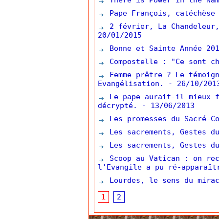
There is Power in the Nam
Pape François, catéchèse 
2 février, La Chandeleur,
20/01/2015
Bonne et Sainte Année 201
Compostelle : "Ce sont ch
Femme prêtre ? Le témoign
Evangélisation.
- 26/10/201
Le pape aurait-il mieux f
décrypté.
- 13/06/2013
Les promesses du Sacré-Co
Les sacrements, Gestes du
Les sacrements, Gestes du
Scoop au Vatican : on rec
l'Evangile a pu ré-apparaît
Lourdes, le sens du mirac
1
2