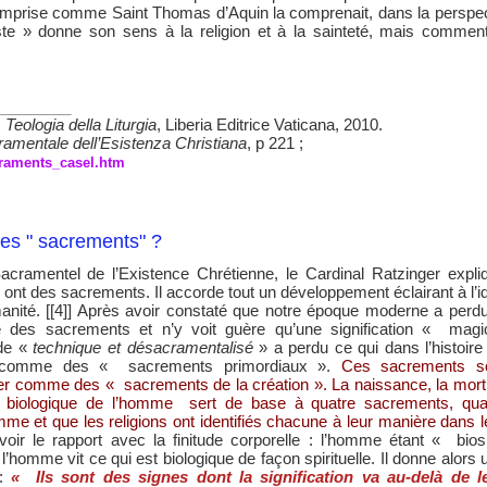
mprise comme Saint Thomas d’Aquin la comprenait, dans la perspectiv
ste » donne son sens à la religion et à la sainteté, mais commen
eologia della Liturgia
, Liberia Editrice Vaticana, 2010.
amentale dell’Esistenza Christiana
, p 221 ;
craments_casel.htm
des " sacrements" ?
cramentel de l’Existence Chrétienne, le Cardinal Ratzinger expli
ns ont des sacrements. Il accorde tout un développement éclairant à l’i
manité. [[4]] Après avoir constaté que notre époque moderne a perdu
des sacrements et n’y voit guère qu’une signification « magi
nde «
technique et désacramentalisé
» a perdu ce qui dans l’histoire
re comme des « sacrements primordiaux ».
Ces sacrements s
ger comme des « sacrements de la création ». La naissance, la mort,
ure biologique de l’homme sert de base à quatre sacrements, qua
e et que les religions ont identifiés chacune à leur manière dans l
r le rapport avec la finitude corporelle : l’homme étant « bios
 l’homme vit ce qui est biologique de façon spirituelle. Il donne alors 
 :
« Ils sont des signes dont la signification va au-delà de l