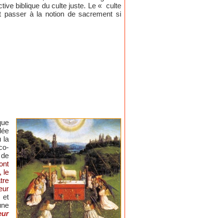
e biblique du culte juste. Le « culte
t passer à la notion de sacrement si
que
dée
 la
co-
 de
ont
 le
tre
eur
 et
une
eur