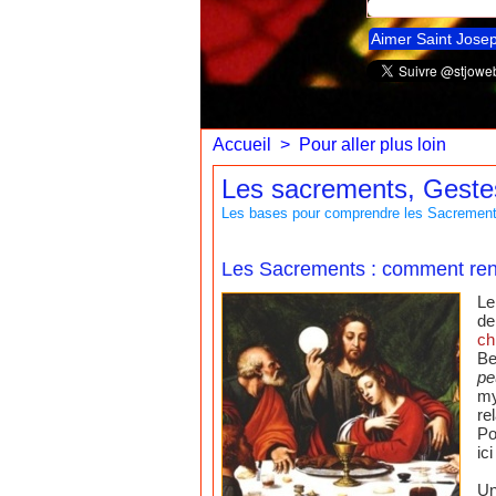
Aimer Saint Jose
Accueil
>
Pour aller plus loin
Les sacrements, Gestes
Les bases pour comprendre les Sacrement
Les Sacrements : comment rend
Le
de
ch
Be
pe
my
re
Po
ic
Un