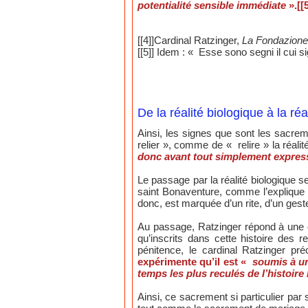
potentialité sensible immédiate
».[[
[[4]]Cardinal Ratzinger,
La Fondazione 
[[5]] Idem : « Esse sono segni il cui si
De la réalité biologique à la réal
Ainsi, les signes que sont les sacremen
relier », comme de « relire » la réalit
donc avant tout simplement express
Le passage par la réalité biologique s
saint Bonaventure, comme l’explique R
donc, est marquée d’un rite, d’un geste 
Au passage, Ratzinger répond à une qu
qu’inscrits dans cette histoire des
pénitence, le cardinal Ratzinger pré
expérimente qu’il est «
soumis à un
temps les plus reculés de l’histoi
Ainsi, ce sacrement si particulier par 