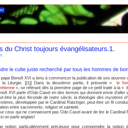
ph!
 du Christ toujours évangélisateurs.1.
s.
re le culte juste recherché par tous les hommes de bo
 pape Benoît XVI a tenu à commencer la publication de ses œuvres c
 la Liturgie. [[1]] Dans la deuxième partie, il présente «
le fon
rétienne »
, se référant dès la première page de ce petit traité à la 
noît XVI parle d’Odo Casel en des termes qui donnent envie d’aller v
ut-être la plus féconde de notre siècle, la théologie des mystères 
stères, développée par le Cardinal Ratzinger, peut être un fil condu
lation entre sacrements, religion et sainteté.
ur ceux qui ne connaissent pas Odo Casel avant de lire le Cardinal Rat
i si on parle anglais!
e notion particulièrement précieuse pour comprendre la notion 