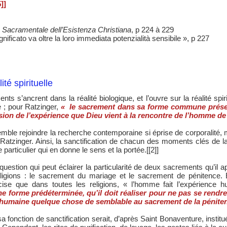
5]]
Sacramentale dell’Esistenza Christiana
, p 224 à 229
gnificato va oltre la loro immediata potenzialità sensibile », p 227
ité spirituelle
ts s’ancrent dans la réalité biologique, et l’ouvre sur la réalité spiri
é ; pour Ratzinger,
« le sacrement dans sa forme commune présent
ion de l’expérience que Dieu vient à la rencontre de l’homme d
emble rejoindre la recherche contemporaine si éprise de corporalité, 
atzinger. Ainsi, la sanctification de chacun des moments clés de l
particulier qui en donne le sens et la portée.[[2]]
estion qui peut éclairer la particularité de deux sacrements qu’il 
 religions : le sacrement du mariage et le sacrement de pénitence
cise que dans toutes les religions, « l’homme fait l’expérience hu
e forme prédéterminée, qu’il doit réaliser pour ne pas se rendre
re humaine quelque chose de semblable au sacrement de la pénite
sa fonction de sanctification serait, d’après Saint Bonaventure, institu