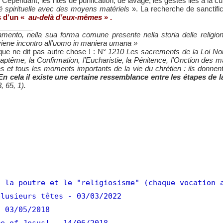
endant, les rites de purification, de lavage, les gestes liés à la cul
ité spirituelle avec des moyens matériels
». La recherche de sanctific
s d’un «
au-delà d’eux-mêmes
» .
mento, nella sua forma comune presente nella storia delle religion
viene incontro all’uomo in maniera umana »
ique ne dit pas autre chose ! : N°
1210 Les sacrements de la Loi Nouve
ptême, la Confirmation, l’Eucharistie, la Pénitence, l’Onction des m
 et tous les moments importants de la vie du chrétien : ils donnen
 En cela il existe une certaine ressemblance entre les étapes de la
, 65, 1).
 la poutre et le "religiosisme" (chaque vocation 
lusieurs têtes
- 03/03/2022
- 03/05/2018