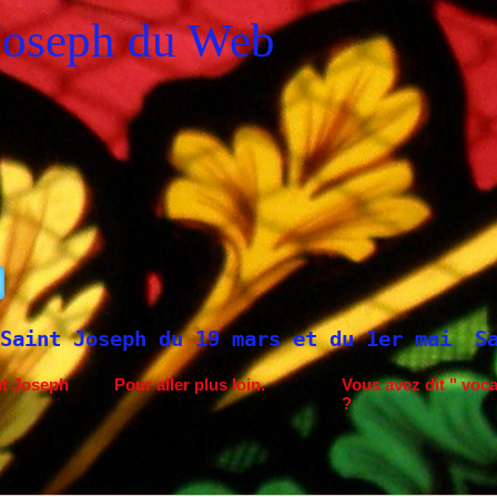
Joseph du Web
 19 mars et du 1er mai
Saint Joseph à Fa
nt Joseph
Pour aller plus loin.
Vous avez dit " voca
?