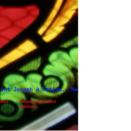
tima.
Neuvaine à Saint Joseph
tion"
Accompagnement
spirituel.