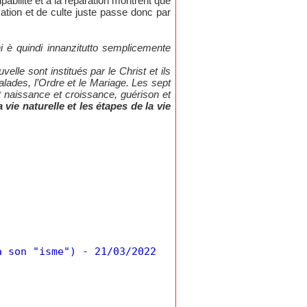
pabilité et à la réparation montrent que
ation et de culte juste passe donc par
i è quindi innanzitutto semplicemente
lle sont institués par le Christ et ils
alades, l’Ordre et le Mariage. Les sept
t naissance et croissance, guérison et
 vie naturelle et les étapes de la vie
a son "isme")
- 21/03/2022