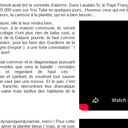
 Benoit avait tiré la sonnette d'alarme. Dans Laudato Si, le Pape Fran
 220 000 vues sur You Tube en quelques jours...Heureux ceux qui ont d
urs, la caresse à la planète, qui en a bien besoin...
ure, elle le leur rendra bien.
un, à la maison commune, ils seront
cologie n'ont plus rien de baba cool, si
s de la Galaxie pourrie, ils faut comme
Notez, pour les fans des Gardiens de la
gne d'espoir ) a une forte connotation " I
 quoi!
bat commun et le diagnostique puissant
emèdes que sera la bataille : remèdes
ueil et regardant de haut ces "
in et spirituel, ils voudront tout sauver
 ne vaut pas une messe. Et le pari, c'est
t franchie, démontrant leur dramatique
 saine mais tardive des habitants de la
 dynamique/dynamite, merci ! Pour cette
 aimer la planète bleue ( mais, je ne suis