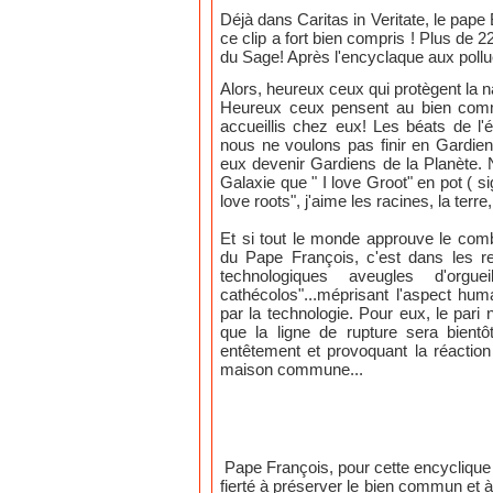
Déjà dans Caritas in Veritate, le pape
ce clip a fort bien compris ! Plus de
du Sage! Après l'encyclaque aux pollue
Alors, heureux ceux qui protègent la nat
Heureux ceux pensent au bien comm
accueillis chez eux! Les béats de l'é
nous ne voulons pas finir en Gardien
eux devenir Gardiens de la Planète. 
Galaxie que " I love Groot" en pot ( si
love roots", j'aime les racines, la terre,
Et si tout le monde approuve le com
du Pape François, c'est dans les r
technologiques aveugles d'org
cathécolos"...méprisant l'aspect huma
par la technologie. Pour eux, le pari
que la ligne de rupture sera bientô
entêtement et provoquant la réaction
maison commune...
Pape François, pour cette encyclique
fierté à préserver le bien commun et à