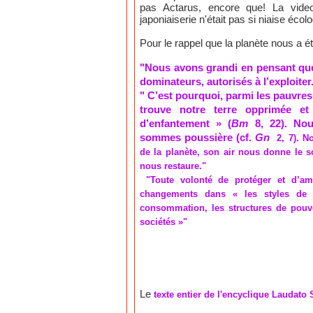
pas Actarus, encore que! La video 
japoniaiserie n'était pas si niaise éc
Pour le rappel que la planète nous a 
"Nous avons grandi en pensant que 
dominateurs, autorisés à l’exploiter
" C’est pourquoi, parmi les pauvres
trouve notre terre opprimée et
d’enfantement » (
Bm
8, 22). No
sommes poussière (cf.
Gn
2, 7). N
de la planète, son air nous donne le s
nous restaure."
"Toute volonté de protéger et d’am
changements dans « les styles de 
consommation, les structures de pouvo
sociétés »"
Le
texte entier de l'encyclique Laudato Si