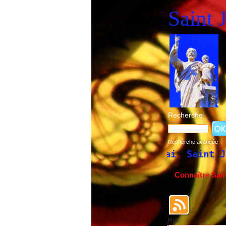
Saint 
Recherche
Recherche avancée
s et du 1er mai
Saint Joseph à Fatima.
Connaître Sai
Rss