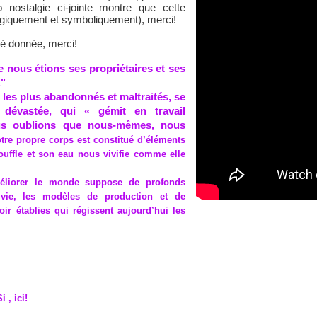
nostalgie ci-jointe montre que cette
ologiquement et symboliquement), merci!
été donnée, merci!
nous étions ses propriétaires et ses
."
 les plus abandonnés et maltraités, se
 dévastée, qui « gémit en travail
us oublions que nous-mêmes, nous
otre propre corps est constitué d’éléments
ouffle et son eau nous vivifie comme elle
éliorer le monde suppose de profonds
vie, les modèles de production et de
ir établies qui régissent aujourd’hui les
 , ici!