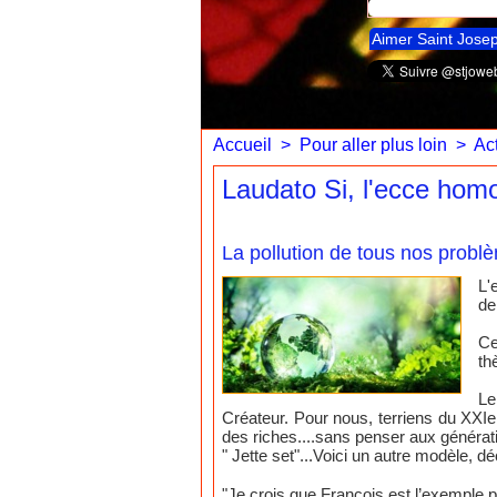
Aimer Saint Jose
Accueil
>
Pour aller plus loin
>
Act
Laudato Si, l'ecce homo
La pollution de tous nos probl
L'
de
Ce
th
Le
Créateur. Pour nous, terriens du XXIem
des riches....sans penser aux généra
" Jette set"...Voici un autre modèle, d
"Je crois que François est l’exemple pa