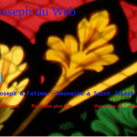
Joseph du Web
Neuvaine à Saint Joseph
nt Joseph
Pour aller plus loin.
Vous avez dit " voca
?