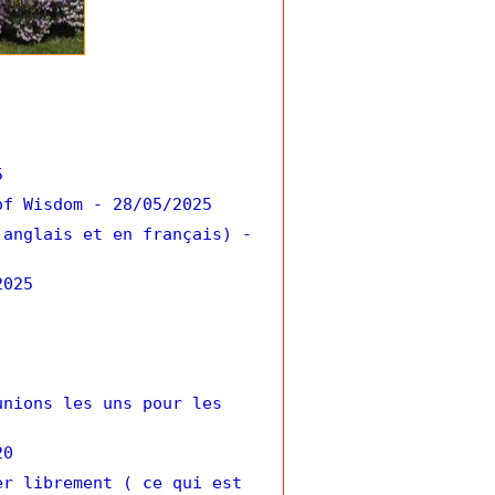
5
of Wisdom
- 28/05/2025
 anglais et en français)
-
2025
unions les uns pour les
20
er librement ( ce qui est