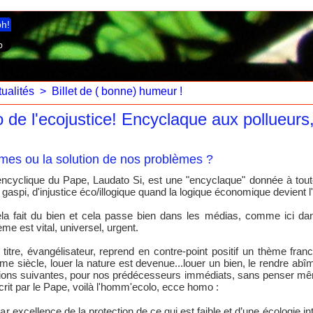
ph!
ualités
>
Billet de ( bonne) humeur !
 de l'ecojustice! Encyclaque aux pollueurs,
èmes ou la solution de nos problèmes ?
encyclique du Pape, Laudato Si, est une "encyclaque" donnée à tout
 gaspi, d'injustice éco/illogique quand la logique économique devient l'
la fait du bien et cela passe bien dans les médias, comme ici da
ème est vital, universel, urgent.
 titre, évangélisateur, reprend en contre-point positif un thème franc
e siècle, louer la nature est devenue...louer un bien, le rendre abîmé
tions suivantes, pour nos prédécesseurs immédiats, sans penser mê
écrit par le Pape, voilà l'homm'ecolo, ecce homo :
r excellence de la protection de ce qui est faible et d’une écologie int