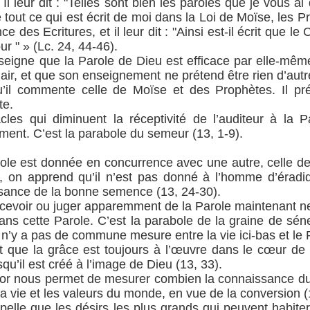
 Il leur dit : "Telles sont bien les paroles que je vous a
e tout ce qui est écrit de moi dans la Loi de Moïse, les 
gence des Ecritures, et il leur dit : "Ainsi est-il écrit que le 
ur " » (Lc. 24, 44-46).
eigne que la Parole de Dieu est efficace par elle-même
hair, et que son enseignement ne prétend être rien d’autr
qu’il commente celle de Moïse et des Prophètes. Il pré
te.
acles qui diminuent la réceptivité de l’auditeur à la 
fement. C’est la parabole du semeur (13, 1-9).
role est donnée en concurrence avec une autre, celle de 
à, on apprend qu’il n’est pas donné à l’homme d’éradiq
ssance de la bonne semence (13, 24-30).
cevoir ou juger apparemment de la Parole maintenant ne
ans cette Parole. C’est la parabole de la graine de séne
l n’y a pas de commune mesure entre la vie ici-bas et l
it que la grâce est toujours à l’œuvre dans le cœur de
squ’il est créé à l’image de Dieu (13, 33).
ésor nous permet de mesurer combien la connaissance du
la vie et les valeurs du monde, en vue de la conversion (
ppelle que les désirs les plus grands qui peuvent habite