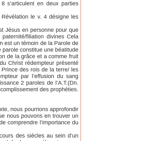
8 s’articulent en deux parties
 Révélation le v. 4 désigne les
u’est Jésus en personne pour que
aternité/filiation divines Cela
an est un témoin de la Parole de
e parole constitue une béatitude
don de la grâce et a comme fruit
re du Christ rédempteur présenté
 Prince des rois de la terre/ les
pteur par l’effusion du sang
issance 2 paroles de l’A.T.(Dn.
accomplissement des prophéties.
exte, nous pourrions approfondir
l que nous pouvons en trouver un
a de comprendre l’importance du
u cours des siècles au sein d’un