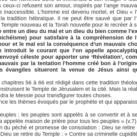
 ceux-ci refusent son amour, inspirés par l’ange mauva
e inaccessible. L’homme est devenu mortel, et Dieu « l
a tradition hébraïque. Il ne peut être sauvé que par l
e Temple nouveau et la Torah nouvelle pour le recréer à 
tte entre un dieu du mal et un dieu du bien comme l’e
ichéisme) pour satisfaire à la compréhension de l
mour et le mal est la conséquence d’un mauvais ch
 introduit le courant que l’on appelle apocalypti
 envoyé céleste pour apporter une ‘Révélation’, co
mauvais par la tentation l’homme créé bon à l’orig
s évangiles situeront la venue de Jésus ainsi q
 chapitres 56 à 66 est rédigé dans cette tradition théol
struisent le Temple de Jérusalem et la cité. Mais la réa
ndra le Messie pour transfigurer toutes choses.
ce les thèmes évoqués par le prophète et qui apparaiss
uples : les peuples sont appelés à se convertir et à se
 appelée maison de prière pour tous les peuples » (v.7)
on du péché et promesse de consolation : Dieu se retire
 Dieu se retire du Temple : « Contre sa criminelle cupidité 