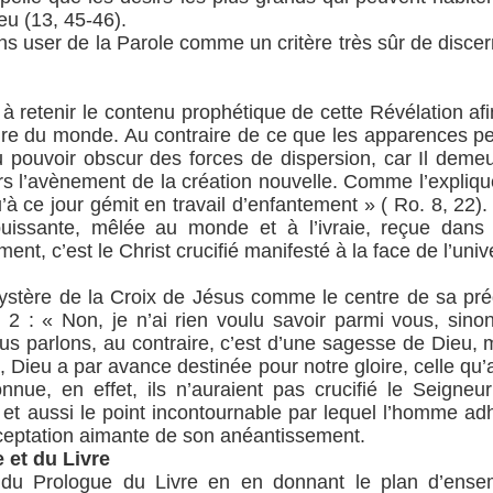
eu (13, 45-46).
vons user de la Parole comme un critère très sûr de disc
e à retenir le contenu prophétique de cette Révélation a
ire du monde. Au contraire de ce que les apparences pe
ouvoir obscur des forces de dispersion, car Il demeure
s l’avènement de la création nouvelle. Comme l’expliqu
qu’à ce jour gémit en travail d’enfantement » ( Ro. 8, 22)
puissante, mêlée au monde et à l’ivraie, reçue dans 
nt, c’est le Christ crucifié manifesté à la face de l’univ
ystère de la Croix de Jésus comme le centre de sa préd
 2 : « Non, je n’ai rien voulu savoir parmi vous, sino
nous parlons, au contraire, c’est d’une sagesse de Dieu
es, Dieu a par avance destinée pour notre gloire, celle 
onnue, en effet, ils n’auraient pas crucifié le Seigneu
n et aussi le point incontournable par lequel l’homme adh
ceptation aimante de son anéantissement.
 et du Livre
n du Prologue du Livre en en donnant le plan d’ense