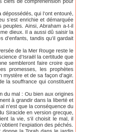
es clefs de compréhension pour
 a dépossédés, qui l’ont entouré,
ieu s’est enrichie et démarquée
s peuples. Ainsi, Abraham a-t-il
me dieux. Il a aussi dû saisir la
 d’enfants, tandis qu’il gardait
aversée de la Mer Rouge reste le
cience d’Israël la certitude que
one sembleront faire croire que
ses promesses, les prophètes
 mystère et de sa façon d’agir.
e la souffrance qui constituent
on du mal : Ou bien aux origines
nt à grandir dans la liberté et
mal n’est que la conséquence du
du Siracide en version grecque,
t la vie, s’il choisit le mal, il
’obtient l’expiation des péchés.
 donne la Torah dans le jardin