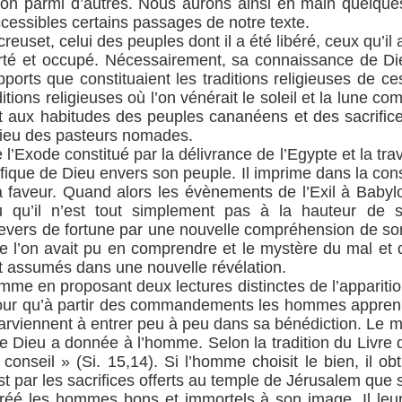
ion parmi d’autres. Nous aurons ainsi en main quelqu
cessibles certains passages de notre texte.
creuset, celui des peuples dont il a été libéré, ceux qu’il
éporté et occupé. Nécessairement, sa connaissance de D
pports que constituaient les traditions religieuses de ce
itions religieuses où l’on vénérait le soleil et la lune com
rt aux habitudes des peuples cananéens et des sacrifices
 Dieu des pasteurs nomades.
l’Exode constitué par la délivrance de l’Egypte et la tr
vifique de Dieu envers son peuple. Il imprime dans la cons
a faveur. Quand alors les évènements de l’Exil à Babyl
 qu’il n’est tout simplement pas à la hauteur de 
revers de fortune par une nouvelle compréhension de son
 l’on avait pu en comprendre et le mystère du mal et d
 assumés dans une nouvelle révélation.
omme en proposant deux lectures distinctes de l’appariti
pour qu’à partir des commandements les hommes apprenne
 parviennent à entrer peu à peu dans sa bénédiction. Le 
e Dieu a donnée à l’homme. Selon la tradition du Livre 
onseil » (Si. 15,14). Si l’homme choisit le bien, il obtien
st par les sacrifices offerts au temple de Jérusalem que s
réé les hommes bons et immortels à son image. Il leur