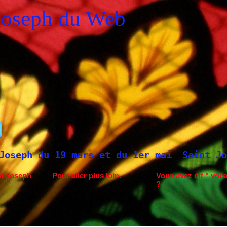
Joseph du Web
 du 1er mai
Saint Joseph à Fatima.
Neuv
nt Joseph
Pour aller plus loin.
Vous avez dit " voca
?