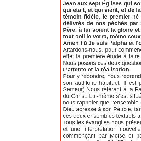
Jean aux sept Églises qui son
qui était, et qui vient, et de
témoin fidèle, le premier-né
délivrés de nos péchés par 
Père, à lui soient la gloire e
tout oeil le verra, même ceux 
Amen ! 8 Je suis l’alpha et l’o
Attardons-nous, pour commencer
effet la première étude à fair
Nous posons ces deux questions
L’attente et la réalisation
Pour y répondre, nous reprend
son auditoire habituel. Il est
Semeur) Nous référant à la Par
du Christ. Lui-même s’est situé
nous rappeler que l’ensemble 
Dieu adresse à son Peuple, tand
ces deux ensembles textuels aujo
Tous les évangiles nous présen
et une interprétation nouvel
commençant par Moïse et parc