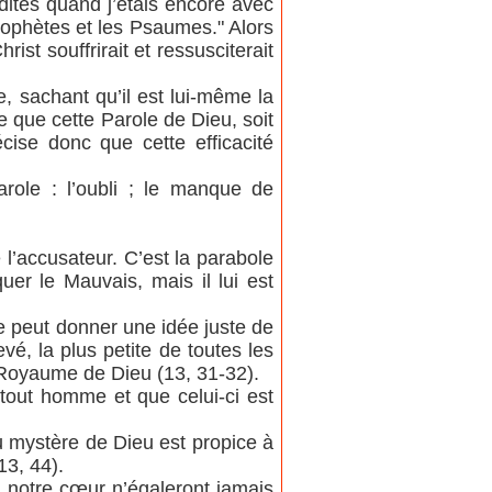
i dites quand j’étais encore avec
Prophètes et les Psaumes." Alors
Christ souffrirait et ressusciterait
, sachant qu’il est lui-même la
e que cette Parole de Dieu, soit
cise donc que cette efficacité
Parole : l’oubli ; le manque de
l’accusateur. C’est la parabole
uer le Mauvais, mais il lui est
 peut donner une idée juste de
vé, la plus petite de toutes les
e Royaume de Dieu (13, 31-32).
 tout homme et que celui-ci est
 mystère de Dieu est propice à
13, 44).
r notre cœur n’égaleront jamais