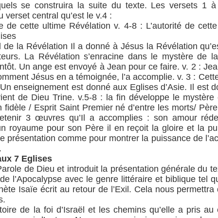
uels se construira la suite du texte. Les versets 1 à 
 verset central qu’est le v.4 :
de cette ultime Révélation v. 4-8 : L’autorité de cette
lises
ipal de la Révélation Il a donné à Jésus la Révélation q
teurs. La Révélation s’enracine dans le mystère de la p
entôt. Un ange est envoyé à Jean pour ce faire. v. 2 : Je
comment Jésus en a témoignée, l’a accomplie. v. 3 : Cett
 : Un enseignement est donné aux Eglises d’Asie. Il est 
l vient de Dieu Trine. v.5-8 : la fin développe le mystè
 fidèle / Esprit Saint Premier né d’entre les morts/ Père
nir 3 œuvres qu’Il a accomplies : son amour rédem
un royaume pour son Père il en reçoit la gloire et la pu
ette présentation comme pour montrer la puissance de l’
.
aux 7 Eglises
Parole de Dieu et introduit la présentation générale du t
e de l’Apocalypse avec le genre littéraire et biblique te
ète Isaïe écrit au retour de l’Exil. Cela nous permettr
s.
toire de la foi d’Israël et les chemins qu’elle a pris a