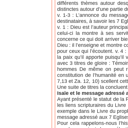
différents thèmes autour desq
distinctes autour d’une partie du
v. 1-3 : L’annonce du message 
destinataires, à savoir les 7 Eg
v. 1 : Dieu est l’auteur princ
celui-ci la montre à ses servi
concerne ce qui doit arriver bi
Dieu : il l’enseigne et montre 
pour ceux qui l’écoutent. v. 4
la paix qu’il apporte puisqu’i
avec 3 titres de gloire : Témoin
hommes De même on peut rete
constitution de l’humanité en 
7,13 et Za. 12, 10) scellent c
Une suite de titres la concluent
Isaïe et le message adressé 
Ayant présenté le statut de la 
les liens scripturaires du Livr
exemple dans le Livre du proph
message adressé aux 7 Eglise
Pour cela rappelons-nous l’his