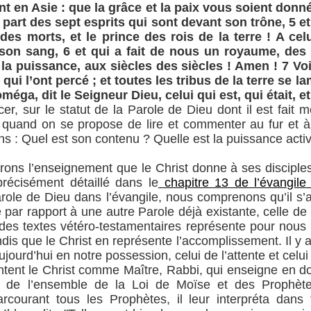
t en Asie : que la grâce et la paix vous soient donnée
 la part des sept esprits qui sont devant son trône, 5 e
 des morts, et le prince des rois de la terre ! A ce
son sang, 6 et qui a fait de nous un royaume, des 
t la puissance, aux siècles des siècles ! Amen ! 7 Voi
qui l’ont percé ; et toutes les tribus de la terre se l
méga, dit le Seigneur Dieu, celui qui est, qui était, et
, sur le statut de la Parole de Dieu dont il est fait me
e quand on se propose de lire et commenter au fur et à
 : Quel est son contenu ? Quelle est la puissance activ
rons l’enseignement que le Christ donne à ses disciple
 précisément détaillé dans le
chapitre 13 de l’évangile
ole de Dieu dans l’évangile, nous comprenons qu’il s’a
 par rapport à une autre Parole déjà existante, celle de l
des textes vétéro-testamentaires représente pour nou
is que le Christ en représente l’accomplissement. Il y a d
urd’hui en notre possession, celui de l’attente et celui 
tent le Christ comme Maître, Rabbi, qui enseigne en do
le de l’ensemble de la Loi de Moïse et des Prophète
ourant tous les Prophètes, il leur interpréta dans t