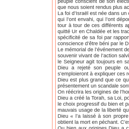
peuple conscient de son élect
que nous soient rendus plus ac
La foi d’Israël est née dans un 
qui l’ont envahi, qui l’ont d
tour à tour de ces différents a
quitté Ur en Chaldée et les trad
spécificité de sa foi par rappo
conscience d’être béni par le
Le mémorial de l’événement de 
souvenir vivant de l’action sal
le Seigneur agit toujours en s
Dieu a rejeté son peuple ou
s’emploieront à expliquer ces 
Dieu est plus grand que ce que
présentement un scandale sont
On réécrira les origines de l’h
Dieu a créé la Torah, sa Loi, 
le choix progressif du bien et
mauvais usage de la liberté qu
Dieu « l’a laissé à son propre c
obtient la mort en péchant. C’e
Ou bien aux origines Dieu a c