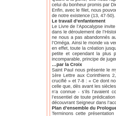
celui du bonheur promis par Di
Enfin, avec le filet, nous pou
de notre existence (13, 47-50).
Le travail d’enfantement
Le Livre de l’Apocalypse invit
dans le déroulement de l’Histo
ne nous a pas abandonnés au p
l’Oméga. Ainsi le monde va ver
en effet, toute la création jus
petite et cependant la plus 
incomparable, principe de jugeme
…par la Croix
Saint Paul nous présente le m
1ère Lettre aux Corinthiens 2,
crucifié » et 7-8 : « Ce dont 
celle que, dès avant les siècl
n’a connue - s’ils l’avaient c
l’essentiel de toute prédicatio
découvrant Seigneur dans l’ac
Plan d’ensemble du Prologue
Terminons cette présentatio