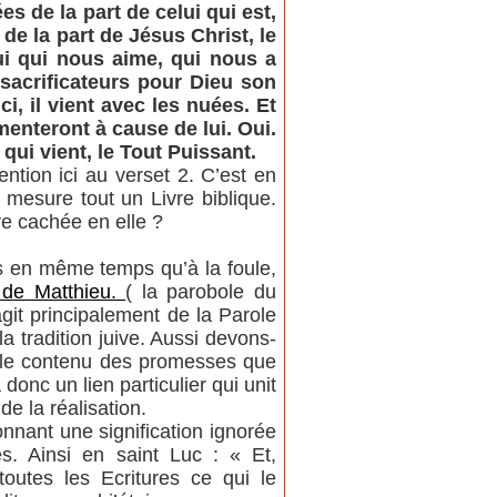
s de la part de celui qui est,
t de la part de Jésus Christ, le
lui qui nous aime, qui nous a
sacrificateurs pour Dieu son
ci, il vient avec les nuées. Et
amenteront à cause de lui. Oui.
 qui vient, le Tout Puissant.
ntion ici au verset 2. C’est en
 mesure tout un Livre biblique.
e cachée en elle ?
s en même temps qu’à la foule,
 de Matthieu.
( la parobole du
git principalement de la Parole
a tradition juive. Aussi devons-
s le contenu des promesses que
onc un lien particulier qui unit
de la réalisation.
nnant une signification ignorée
s. Ainsi en saint Luc : « Et,
outes les Ecritures ce qui le