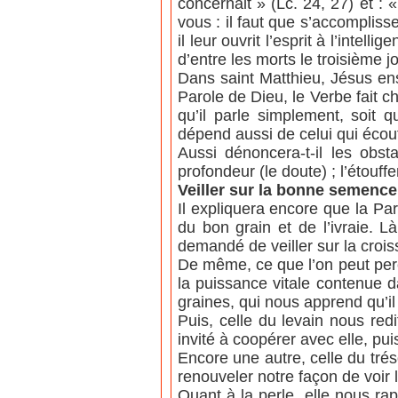
concernait » (Lc. 24, 27) et : «
vous : il faut que s’accompliss
il leur ouvrit l’esprit à l’intelli
d’entre les morts le troisième jo
Dans saint Matthieu, Jésus ens
Parole de Dieu, le Verbe fait c
qu’il parle simplement, soit 
dépend aussi de celui qui écou
Aussi dénoncera-t-il les obst
profondeur (le doute) ; l’étouf
Veiller sur la bonne semence
Il expliquera encore que la Pa
du bon grain et de l’ivraie. L
demandé de veiller sur la croi
De même, ce que l’on peut per
la puissance vitale contenue d
graines, qui nous apprend qu’i
Puis, celle du levain nous red
invité à coopérer avec elle, pui
Encore une autre, celle du tr
renouveler notre façon de voir 
Quant à la perle, elle nous ra