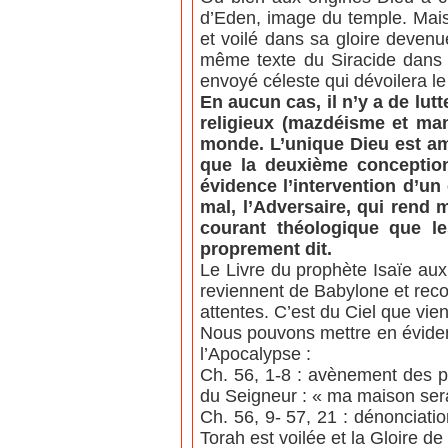
d’Eden, image du temple. Mais
et voilé dans sa gloire devenu
même texte du Siracide dans l
envoyé céleste qui dévoilera l
En aucun cas, il n’y a de lu
religieux (mazdéisme et man
monde. L’unique Dieu est a
que la deuxième conception
évidence l’intervention d’un
mal, l’Adversaire, qui rend 
courant théologique que le
proprement dit.
Le Livre du prophète Isaïe aux
reviennent de Babylone et recon
attentes. C’est du Ciel que vie
Nous pouvons mettre en éviden
l’Apocalypse :
Ch. 56, 1-8 : avènement des pe
du Seigneur : « ma maison sera
Ch. 56, 9- 57, 21 : dénonciati
Torah est voilée et la Gloire de