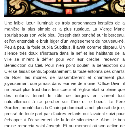
Une faible lueur illuminait les trois personnages installés de la
manière la plus simple et la plus rustique. La Vierge Marie
souriait sous son voile bleu, Joseph était penché sur le berceau,
et l’on entendait le bruit léger d’un vagissement de nouveau-né.
Peu à peu, la foule oublia Subditus, il avait comme disparu. Un
silence très doux s’instaura dans la nef et les habitants de la
ville se mirent à défiler pour voir leur crèche, recevoir la
Bénédiction du Ciel. Pour n’en point douter, la bénédiction du
Ciel se faisait sentir. Spontanément, la foule entonna des chants
de
Noël
, les moines se rassemblèrent et chantèrent plus
joyeusement que jamais dans leur vie de moine l’Office Divin, il
ne faisait plus froid dans leur coeur et l’église était si pleine que
des enfants tenant le rôle de bergers en vinrent tout
naturellement à se percher sur l’âne et le boeuf. Le Père
Gardien, monté dans la Chair qui dominait la nef, pleurait de joie,
pressé de toute part par d’autres enfants qui l’avaient suivi pour
échapper à l’écrasement de la foule silencieuse. Alors le bon
moine remercia saint Joseph. Et au moment où son action de