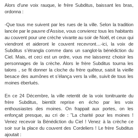
Alors d’une voix rauque, le frère Subditus, baissant les bras,
ordonna :
-Que tous me suivent par les rues de la ville. Selon la tradition
lancée par le pauvre d’Assise, vous convierez tous les habitants
au couvent pour une crèche vivante au soir de
Noël
, et ceux qui
viendront et aideront le couvent recevront…-ici, la voix de
Subditus s’étrangla comme dans un sanglot-la bénédiction du
Ciel. Mais, et ceci est un ordre, vous me laisserez choisir les
personnages de la crèche. Alors le frère Subditus tourna les
talons , se fit donner la cloche du frère quêteur, saisit la vieille
besace des aumônes et s’élança vers la ville, suivit de tous les
moines éberlués.
En ce 24 Décembre, la ville retentit de la voix tonitruante du
frère Subditus, bientôt reprise en écho par les voix
enthousiastes des moines. On frappait aux portes, on les
enfonçait presque, au cri de : "La charité pour les moines !
Venez recevoir la Bénédiction du Ciel ! Venez à la crèche ce
soir sur la place du couvent des Cordeliers ! Le frère Subditus
ajoutait :