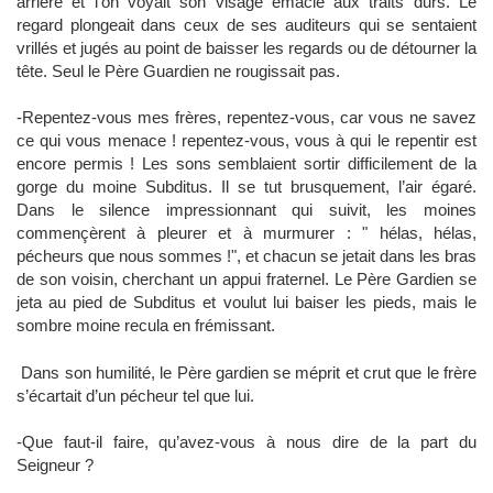
arrière et l’on voyait son visage émacié aux traits durs. Le
regard plongeait dans ceux de ses auditeurs qui se sentaient
vrillés et jugés au point de baisser les regards ou de détourner la
tête. Seul le Père Guardien ne rougissait pas.
-Repentez-vous mes frères, repentez-vous, car vous ne savez
ce qui vous menace ! repentez-vous, vous à qui le repentir est
encore permis ! Les sons semblaient sortir difficilement de la
gorge du moine Subditus. Il se tut brusquement, l’air égaré.
Dans le silence impressionnant qui suivit, les moines
commençèrent à pleurer et à murmurer : " hélas, hélas,
pécheurs que nous sommes !", et chacun se jetait dans les bras
de son voisin, cherchant un appui fraternel. Le Père Gardien se
jeta au pied de Subditus et voulut lui baiser les pieds, mais le
sombre moine recula en frémissant.
Dans son humilité, le Père gardien se méprit et crut que le frère
s’écartait d’un pécheur tel que lui.
-Que faut-il faire, qu’avez-vous à nous dire de la part du
Seigneur ?