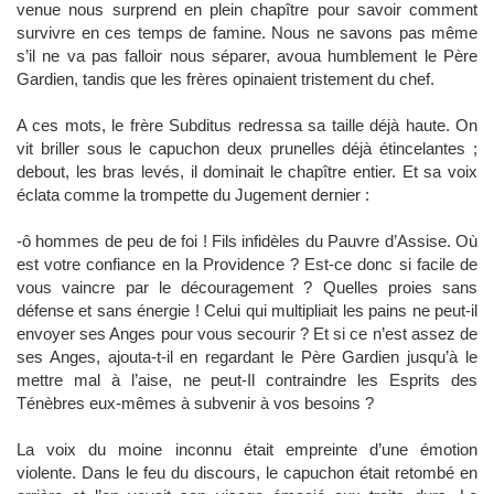
venue nous surprend en plein chapître pour savoir comment
survivre en ces temps de famine. Nous ne savons pas même
s’il ne va pas falloir nous séparer, avoua humblement le Père
Gardien, tandis que les frères opinaient tristement du chef.
A ces mots, le frère Subditus redressa sa taille déjà haute. On
vit briller sous le capuchon deux prunelles déjà étincelantes ;
debout, les bras levés, il dominait le chapître entier. Et sa voix
éclata comme la trompette du Jugement dernier :
-ô hommes de peu de foi ! Fils infidèles du Pauvre d’Assise. Où
est votre confiance en la Providence ? Est-ce donc si facile de
vous vaincre par le découragement ? Quelles proies sans
défense et sans énergie ! Celui qui multipliait les pains ne peut-il
envoyer ses Anges pour vous secourir ? Et si ce n’est assez de
ses Anges, ajouta-t-il en regardant le Père Gardien jusqu’à le
mettre mal à l’aise, ne peut-Il contraindre les Esprits des
Ténèbres eux-mêmes à subvenir à vos besoins ?
La voix du moine inconnu était empreinte d’une émotion
violente. Dans le feu du discours, le capuchon était retombé en