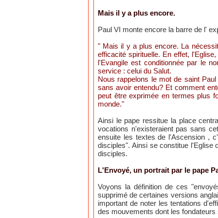
Mais il y a plus encore.
Paul VI monte encore la barre de l' ex
" Mais il y a plus encore. La nécessité
efficacité spirituelle. En effet, l'Egli
l'Evangile est conditionnée par le no
service : celui du Salut.
Nous rappelons le mot de saint Paul
sans avoir entendu? Et comment ent
peut être exprimée en termes plus for
monde."
Ainsi le pape ressitue la place cent
vocations n'existeraient pas sans cet
ensuite les textes de l'Ascension , c
disciples". Ainsi se constitue l'Eglis
disciples.
L'Envoyé, un portrait par le pape Pa
Voyons la définition de ces "envoyé
supprimé de certaines versions angla
important de noter les tentations d'ef
des mouvements dont les fondateurs se