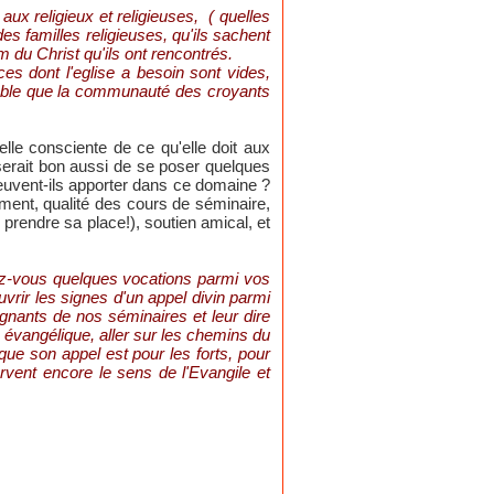
ux religieux et religieuses, ( quelles
s familles religieuses, qu'ils sachent
m du Christ qu'ils ont rencontrés.
es dont l'eglise a besoin sont vides,
emble que la communauté des croyants
elle consciente de ce qu'elle doit aux
l serait bon aussi de se poser quelques
peuvent-ils apporter dans ce domaine ?
ement, qualité des cours de séminaire,
prendre sa place!), soutien amical, et
avez-vous quelques vocations parmi vos
uvrir les signes d'un appel divin parmi
gnants de nos séminaires et leur dire
 évangélique, aller sur les chemins du
e son appel est pour les forts, pour
rvent encore le sens de l'Evangile et