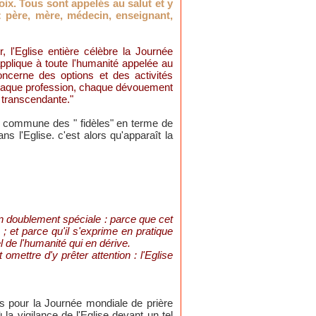
oix. Tous sont appelés au salut et y
: père, mère, médecin, enseignant,
 l'Eglise entière célèbre la Journée
applique à toute l'humanité appelée au
oncerne des options et des activités
, chaque profession, chaque dévouement
 transcendante."
tion commune des " fidèles" en terme de
s l'Eglise. c'est alors qu'apparaît la
ion doublement spéciale : parce que cet
 et parce qu'il s'exprime en pratique
l de l'humanité qui en dérive.
 omettre d'y prêter attention : l'Eglise
s pour la Journée mondiale de prière
 la vigilance de l'Eglise devant un tel