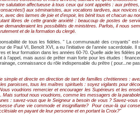
alutation affectueuse à tous ceux qui sont appelés : aux prêtres, a
consacrées!) aux séminaristes, aux vocations tardives, aux novices de
x, avec des larmes de joie et d'espoir, les bénit tous et chacun au no
tant libres de cette grande anxiété : beaucoup de postes de servic
 demanderaient les possibilités de ministères. Parfois, il nous s
rutement et de la formation du clergé.
esponsabilité de tous les fidèles. " La communauté des croyants" est-
ur de Paul VI, Benoît XVI, a eu l'initiative de l'année sacerdotale. I
res et leur formation dans les années 60-70. Quelle aide les fidèles 
 à l'appel, mais aussi de prêter main forte pour les études : financ
ainage, connaissance du rôle indispensable du prêtre ( pour...ne pas 
e simple et directe en direction de tant de familles chrétiennes : 
 les paroisses, tous les maîtres spirituels : soyez vigilants pour déco
Nous voudrions remercier et encourager les Supérieurs et les ensei
des. Mais surtout nous voudrions, comme les messagers de la parabole
unes : savez-vous que le Seigneur a besoin de vous ? Savez-vous qu
assesse d'une vie commode et insignifiante? Pour ceux-là qui conse
ecclésiale en payant de leur personne et en portant la Croix?"