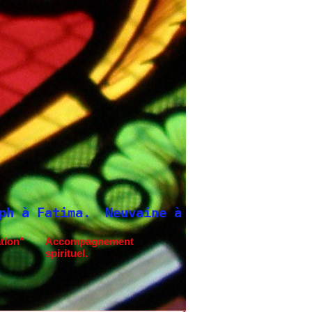
e à Saint Joseph
tion"
Accompagnement
spirituel.