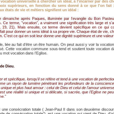
ocation universelle à chercher un idéal, à l'incarner par des ch
oix supérieurs, en fonction du sens donné à ce que l'on fait 
x états de vie et métiers signifient un idéal :
me dimanche après Paques, illuminée par l'evangile du Bon Pasteur,
. Ce terme, "vocation", a vraiment une signification très large et s'
, 19, 21). Mais ensuite, ce terme devient spécifique en ce qui c
 fait pour donner un sens idéal à sa propre vie. Chaque état de vie
 C'est ce qui en soit leur donne une dignité supérieure et une valeur
lle, liée au fait d'être un être humain. On peut aussi y voir la voca
tisé. Cette vocation commune sous-tend et soutient toute vocation dan
u mot vocation dans l'Eglise.
 de Dieu.
r et spécifique, lorsqu'il se réfère et tend à une vocation de perfect
me un rayon de lumière pénétrant les profondeurs de la conscience ;
 unique et plus haut amour : celui de Dieu et celui de l'amour universe
t une réalité si unique et si délicate, si sacrée, que l'Eglise ne peut
ume."
d une consécration totale ( Jean-Paul II dans son deuxième discour
arle de consécration totale"), est une vocation qui vient de Dieu, d'où