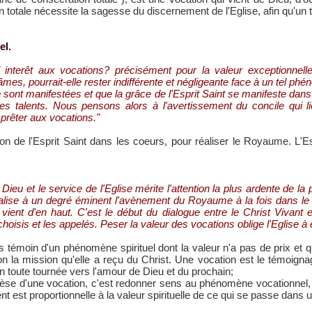
on totale nécessite la sagesse du discernement de l'Eglise, afin qu'un 
el.
tel interêt aux vocations? précisément pour la valeur exceptionnel
es, pourrait-elle rester indifférente et négligeante face à un tel phé
sont manifestées et que la grâce de l'Esprit Saint se manifeste dans
 talents. Nous pensons alors à l'avertissement du concile qui lie 
 prêter aux vocations."
 de l'Esprit Saint dans les coeurs, pour réaliser le Royaume. L'Espri
eu et le service de l'Eglise mérite l'attention la plus ardente de la p
lise à un degré éminent l'avènement du Royaume à la fois dans le m
ient d'en haut. C'est le début du dialogue entre le Christ Vivant et 
hoisis et les appelés. Peser la valeur des vocations oblige l'Eglise à 
 témoin d'un phénomène spirituel dont la valeur n'a pas de prix et qu
n la mission qu'elle a reçu du Christ. Une vocation est le témoigna
on toute tournée vers l'amour de Dieu et du prochain;
nèse d'une vocation, c'est redonner sens au phénomène vocationnel, 
 est proportionnelle à la valeur spirituelle de ce qui se passe dans u