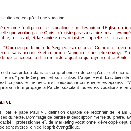
plication de ce qu'est une vocation :
 renforce l'obligation. Les vocations sont l'espoir de l'Eglise en lien
se, telle que voulue par le Christ, n'existe pas sans ministres. L'évangé
mbre, le travail, et la sainteté des ministres, appelés et consacré
 : " Qui invoque le nom du Seigneur sera sauvé. Comment l'invoque
endre sans annonce? et comment l'annoncer sans être envoyé ?" ( 
ts de la necessité d' un ministère qualifié qui rayonnent la Vérité 
rale du sacerdoce dans la compréhension de ce qu'est le phénomène 
 " envoi" par le Seigneur et son Eglise. L'appel vient donc bien de D
'est toujours le même Christ Ressuscité qui envoie les apôtres : "A
e qui à son tour propage la Parole, suscitant toutes les vocations et
ul VI.
s" par le pape Paul VI, définition capable de redonner de l'élan!
ises du texte. Dommage de perdre la description même du prêtre, av
ficacité " professionnelle", de marketing vocationnel développé depui
 sont avérés loin de l'esprit évangélique.