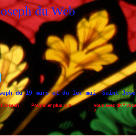
Joseph du Web
 1er mai
Saint Joseph à Fatima.
Neuvain
nt Joseph
Pour aller plus loin.
Vous avez dit " voca
?