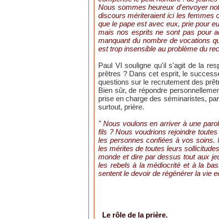
Nous sommes heureux d'envoyer notre s
discours mériteraient ici les femmes 
que le pape est avec eux, prie pour eu
mais nos esprits ne sont pas pour au
manquant du nombre de vocations que
est trop insensible au problème du rec
Paul VI souligne qu'il s'agit de la r
prêtres ? Dans cet esprit, le successe
questions sur le recrutement des prêt
Bien sûr, de répondre personnellement
prise en charge des séminaristes, parr
surtout, prière.
" Nous voulons en arriver à une parol
fils ? Nous voudrions rejoindre toutes
les personnes confiées à vos soins. 
les mérites de toutes leurs sollicitu
monde et dire par dessus tout aux je
les rebels à la médiocrité et à la b
sentent le devoir de régénérer la vie 
Le rôle de la prière.