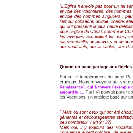
"L'Eglise n'envoie pas pour un tel se
envoie des volontaires, des hommes li
envoie des hommes singuliers : pauvr
l'amour consacré, unique, chaste, étern
qui ont pressenti la plus haute définit
pour l'Eglise du Christ, comme le Christ,
les évêques accueillent les élus, vér
sacramentelle, de pouvoirs et de dons 
aux souffrants, aux accablés, aux disc
Quand un pape partage aux fidèles 
Est-ce le tempérament du pape Paul
cruciaux. Nous renvoyons au livre d
Renaissance", qui à travers l'exemple 
Paul VI pouvait parler com
aujourd'hui...
les Vocations, un antidote basé sur un
" Mais où sont ceux qui ont été choisi
gênantes et décourageantes statistiq
peu nombreux" ( Mt 9 : 37)
Mais oui, il y toujours des vocatio
compense le petit nombre : de jeunes 