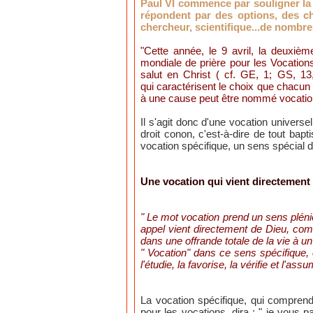
Paul VI commence par souligner la v
répondent par des options, des ch
chercheur, scientifique...de nombreu
"Cette année, le 9 avril, la deuxiè
mondiale de prière pour les Vocations
salut en Christ ( cf. GE, 1; GS, 13
qui caractérisent le choix que chacun
à une cause peut être nommé vocation.
Il s'agit donc d'une vocation universe
droit conon, c'est-à-dire de tout bap
vocation spécifique, un sens spécial d
Une vocation qui vient directement
" Le mot vocation prend un sens plénie
appel vient directement de Dieu, com
dans une offrande totale de la vie à un
" Vocation" dans ce sens spécifique, es
l'étudie, la favorise, la vérifie et l'ass
La vocation spécifique, qui compren
pour les vocations, dira : " je vous p