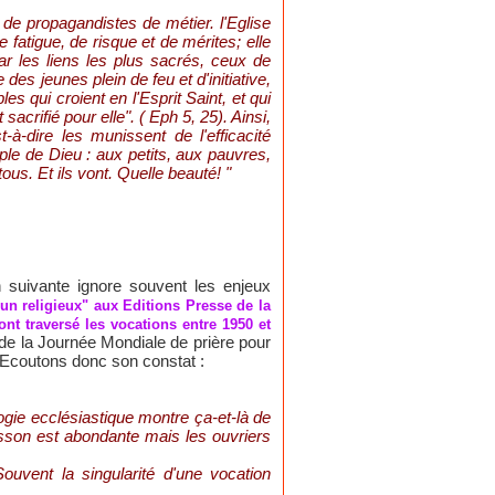
 de propagandistes de métier. l'Eglise
fatigue, de risque et de mérites; elle
ar les liens les plus sacrés, ceux de
des jeunes plein de feu et d'initiative,
es qui croient en l'Esprit Saint, et qui
sacrifié pour elle". ( Eph 5, 25). Ainsi,
t-à-dire les munissent de l'efficacité
ple de Dieu : aux petits, aux pauvres,
us. Et ils vont. Quelle beauté! "
 suivante ignore souvent les enjeux
d'un religieux" aux Editions Presse de la
nt traversé les vocations entre 1950 et
ve de la Journée Mondiale de prière pour
. Ecoutons donc son constat :
ogie ecclésiastique montre ça-et-là de
sson est abondante mais les ouvriers
ouvent la singularité d'une vocation