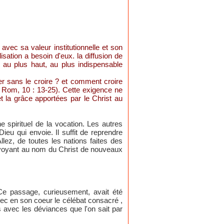
 avec sa valeur institutionnelle et son
lisation a besoin d'eux. la diffusion de
s au plus haut, au plus indispensable
r sans le croire ? et comment croire
Rom, 10 : 13-25). Cette exigence ne
et la grâce apportées par le Christ au
spirituel de la vocation. Les autres
ieu qui envoie. Il suffit de reprendre
llez, de toutes les nations faites des
 envoyant au nom du Christ de nouveaux
 Ce passage, curieusement, avait été
ec en son coeur le célébat consacré ,
s avec les déviances que l'on sait par