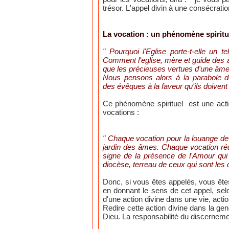
trésor. L'appel divin à une consécrati
La vocation : un phénomène spiritu
" Pourquoi l'Eglise porte-t-elle un 
Comment l'eglise, mère et guide des âm
que les précieuses vertues d'une âme 
Nous pensons alors à la parabole des
des évêques à la faveur qu'ils doivent
Ce phénomène spirituel est une action
vocations :
" Chaque vocation pour la louange de Di
jardin des âmes. Chaque vocation réa
signe de la présence de l'Amour qui v
diocèse, terreau de ceux qui sont les c
Donc, si vous êtes appelés, vous êtes
en donnant le sens de cet appel, selo
d'une action divine dans une vie, acti
Redire cette action divine dans la ge
Dieu. La responsabilité du discernement