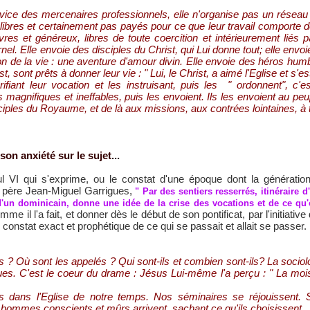
rvice des mercenaires professionnels, elle n'organise pas un réseau
bres et certainement pas payés pour ce que leur travail comporte de 
es et généreux, libres de toute coercition et intérieurement liés p
el. Elle envoie des disciples du Christ, qui Lui donne tout; elle envoie 
ion de la vie : une aventure d'amour divin. Elle envoie des héros humbl
 sont prêts à donner leur vie : " Lui, le Christ, a aimé l'Eglise et s'est 
ifiant leur vocation et les instruisant, puis les " ordonnent", c'es
magnifiques et ineffables, puis les envoient. Ils les envoient au peu
iples du Royaume, et de là aux missions, aux contrées lointaines, à to
son anxiété sur le sujet...
 VI qui s'exprime, ou le constat d'une époque dont la génération
u père Jean-Miguel Garrigues,
" Par des sentiers resserrés, itinéraire 
d'un dominicain, donne une idée de la crise des vocations et de ce qu'o
me il l'a fait, et donner dès le début de son pontificat, par l'initiati
 constat exact et prophétique de ce qui se passait et allait se passer
s ? Où sont les appelés ? Qui sont-ils et combien sont-ils? La sociol
ues. C'est le coeur du drame : Jésus Lui-même l'a perçu : " La moi
ns dans l'Eglise de notre temps. Nos séminaires se réjouissent. S
hommes conscients et mûrs arrivent, sachant ce qu'ils choisissent.