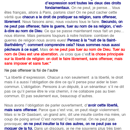
d’expression sont toutes les deux des droits
fondamentaux.
On ne peut, je pense… Vous
êtes français, allons à Paris, parlons clair! On ne peut cacher cette
vérité que
chacun a le droit de pratiquer sa religion, sans offenser,
librement
. Nous faisons ainsi, nous voulons tous le faire.
Secundo, on
ne peut pas offenser, faire la guerre, tuer au nom de sa religion, c’est-
à-dire au nom de Dieu
. Ce qui se passe maintenant nous fait un peu…
nous étonne. Mais pensons toujours à notre histoire: combien de
guerres de religion nous avons eues!
Pensez à la “nuit de la Saint-
Barthélémy”: comment comprendre cela? Nous sommes nous aussi
pécheurs à ce sujet.
Mais
on ne peut pas tuer au nom de Dieu. Tuer au
nom de Dieu est une aberration.
Je crois que c’es
t
la chose principale
sur la liberté de religion: on doit le faire librement, sans offenser, mais
sans imposer et sans tuer.”
Ne pas offenser la foi de l’autre
“La liberté d’expression. Chacun a non seulement a la liberté, le droit
mais il a aussi l’obligation de dire ce qu’il pense pour aider le bien
commun. L’obligation. Pensons à un député, à un sénanteur: s’il ne dit
pas ce qu’il pense être le vrai chemin, il ne collabore pas au bien
commun. Et pas seulement eux, beaucoup d’autres.
Nous avons l’obligation de parler ouvertement, d’
avoir cette liberté,
mais sans offenser.
Parce que c’est vrai, on peut réagir violemment.
Mais si le Dr Gasbarri, un grand ami, dit une insulte contre ma mère, un
coup de poing arrive! C’est normal! C’est normal. On ne peut pas
provoquer,
on ne peut insulter la foi des autres, on ne peut pas se
moquer de la foi.
Dans un discours, je ne me souviens plus très bien