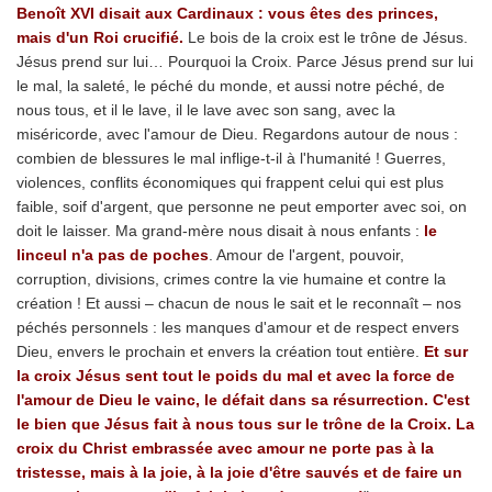
Benoît XVI disait aux Cardinaux : vous êtes des princes,
mais d'un Roi crucifié.
Le bois de la croix est le trône de Jésus.
Jésus prend sur lui… Pourquoi la Croix. Parce Jésus prend sur lui
le mal, la saleté, le péché du monde, et aussi notre péché, de
nous tous, et il le lave, il le lave avec son sang, avec la
miséricorde, avec l'amour de Dieu. Regardons autour de nous :
combien de blessures le mal inflige-t-il à l'humanité ! Guerres,
violences, conflits économiques qui frappent celui qui est plus
faible, soif d'argent, que personne ne peut emporter avec soi, on
doit le laisser. Ma grand-mère nous disait à nous enfants :
le
linceul n'a pas de poches
. Amour de l'argent, pouvoir,
corruption, divisions, crimes contre la vie humaine et contre la
création ! Et aussi – chacun de nous le sait et le reconnaît – nos
péchés personnels : les manques d'amour et de respect envers
Dieu, envers le prochain et envers la création tout entière.
Et sur
la croix Jésus sent tout le poids du mal et avec la force de
l'amour de Dieu le vainc, le défait dans sa résurrection. C'est
le bien que Jésus fait à nous tous sur le trône de la Croix. La
croix du Christ embrassée avec amour ne porte pas à la
tristesse, mais à la joie, à la joie d'être sauvés et de faire un