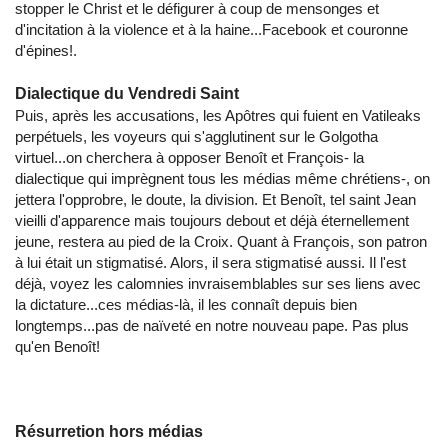
stopper le Christ et le défigurer à coup de mensonges et
d'incitation à la violence et à la haine...Facebook et couronne
d'épines!.
Dialectique du Vendredi Saint
Puis, après les accusations, les Apôtres qui fuient en Vatileaks
perpétuels, les voyeurs qui s'agglutinent sur le Golgotha
virtuel...on cherchera à opposer Benoît et François- la
dialectique qui imprègnent tous les médias même chrétiens-, on
jettera l'opprobre, le doute, la division. Et Benoît, tel saint Jean
vieilli d'apparence mais toujours debout et déjà éternellement
jeune, restera au pied de la Croix. Quant à François, son patron
à lui était un stigmatisé. Alors, il sera stigmatisé aussi. Il l'est
déjà, voyez les calomnies invraisemblables sur ses liens avec
la dictature...ces médias-là, il les connaît depuis bien
longtemps...pas de naïveté en notre nouveau pape. Pas plus
qu'en Benoît!
Résurretion hors médias