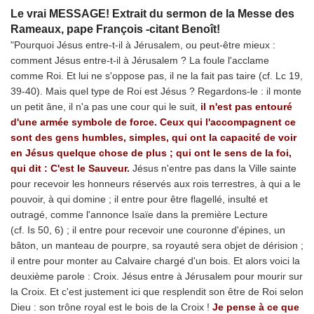
Le vrai MESSAGE! Extrait du sermon de la Messe des
Rameaux, pape François -citant Benoît!
"Pourquoi Jésus entre-t-il à Jérusalem, ou peut-être mieux :
comment Jésus entre-t-il à Jérusalem ? La foule l'acclame
comme Roi. Et lui ne s'oppose pas, il ne la fait pas taire (cf.
Lc
19,
39-40). Mais quel type de Roi est Jésus ? Regardons-le : il monte
un petit âne, il n'a pas une cour qui le suit,
il n'est pas entouré
d'une armée symbole de force. Ceux qui l'accompagnent ce
sont des gens humbles, simples, qui ont la capacité de voir
en Jésus quelque chose de plus ; qui ont le sens de la foi,
qui dit : C'est le Sauveur.
Jésus n'entre pas dans la Ville sainte
pour recevoir les honneurs réservés aux rois terrestres, à qui a le
pouvoir, à qui domine ; il entre pour être flagellé, insulté et
outragé, comme l'annonce Isaïe dans la première Lecture
(cf.
Is
50, 6) ; il entre pour recevoir une couronne d'épines, un
bâton, un manteau de pourpre, sa royauté sera objet de dérision ;
il entre pour monter au Calvaire chargé d'un bois. Et alors voici la
deuxième parole :
Croix.
Jésus entre à Jérusalem pour mourir sur
la Croix. Et c'est justement ici que resplendit son être de Roi selon
Dieu : son trône royal est le bois de la Croix !
Je pense à ce que