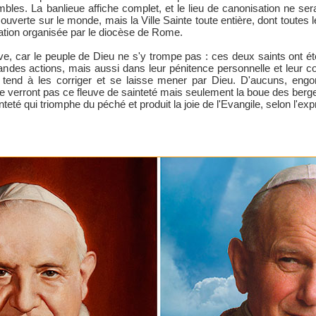
les. La banlieue affiche complet, et le lieu de canonisation ne ser
uverte sur le monde, mais la Ville Sainte toute entière, dont toutes le
tion organisée par le diocèse de Rome.
e, car le peuple de Dieu ne s'y trompe pas : ces deux saints ont ét
des actions, mais aussi dans leur pénitence personnelle et leur co
 tend à les corriger et se laisse mener par Dieu. D'aucuns, engon
 ne verront pas ce fleuve de sainteté mais seulement la boue des berg
inteté qui triomphe du péché et produit la joie de l'Evangile, selon l'e