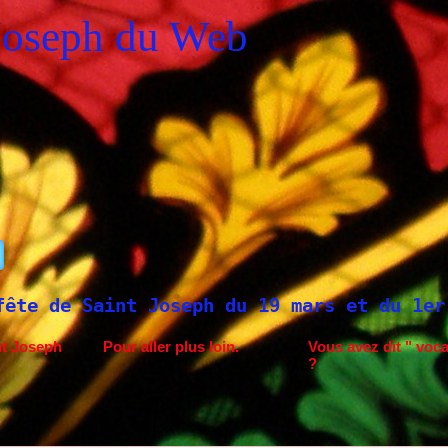
Joseph du Web
 du 19 mars et du 1er mai
Saint Joseph à
nt Joseph
Pour aller plus loin.
Vous avez dit " voca
?