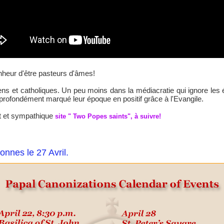
nheur d'être pasteurs d'âmes!
ns et catholiques. Un peu moins dans la médiacratie qui ignore les é
 profondément marqué leur époque en positif grâce à l'Evangile.
nt et sympathique
site " Two Popes saints", à suivre!
onnes le 27 Avril.