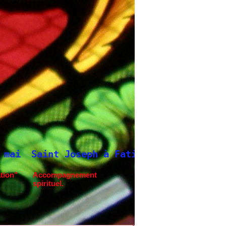
 Fatima.
Neuvaine à Saint Joseph
tion"
Accompagnement
spirituel.