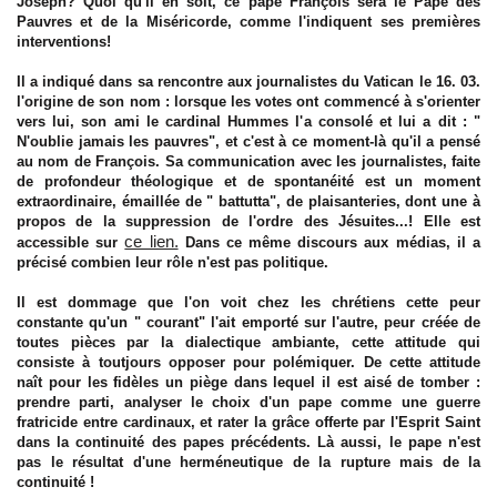
Joseph? Quoi qu'il en soit, ce pape François sera le Pape des
Pauvres et de la Miséricorde, comme l'indiquent ses premières
interventions!
Il a indiqué dans sa rencontre aux journalistes du Vatican le 16. 03.
l'origine de son nom : lorsque les votes ont commencé à s'orienter
vers lui, son ami le cardinal Hummes l'a consolé et lui a dit : "
N'oublie jamais les pauvres", et c'est à ce moment-là qu'il a pensé
au nom de François. Sa communication avec les journalistes, faite
de profondeur théologique et de spontanéité est un moment
extraordinaire, émaillée de " battutta", de plaisanteries, dont une à
propos de la suppression de l'ordre des Jésuites...! Elle est
ce lien.
accessible sur
Dans ce même discours aux médias, il a
précisé combien leur rôle n'est pas politique.
Il est dommage que l'on voit chez les chrétiens cette peur
constante qu'un " courant" l'ait emporté sur l'autre, peur créée de
toutes pièces par la dialectique ambiante, cette attitude qui
consiste à toutjours opposer pour polémiquer. De cette attitude
naît pour les fidèles un piège dans lequel il est aisé de tomber :
prendre parti, analyser le choix d'un pape comme une guerre
fratricide entre cardinaux, et rater la grâce offerte par l'Esprit Saint
dans la continuité des papes précédents. Là aussi, le pape n'est
pas le résultat d'une herméneutique de la rupture mais de la
continuité !