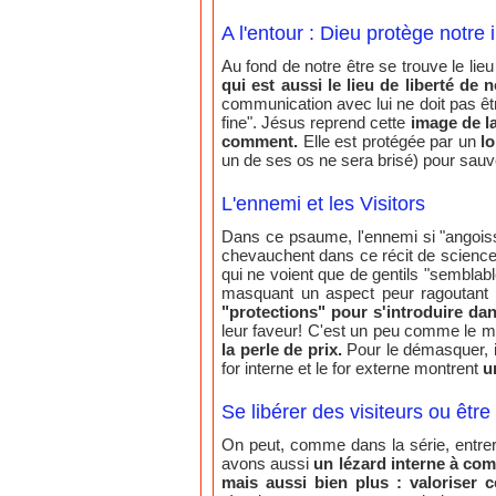
A l'entour : Dieu protège notre i
Au fond de notre être se trouve le lie
qui est aussi le lieu de liberté de 
communication avec lui ne doit pas êtr
fine". Jésus reprend cette
image de la
comment.
Elle est protégée par un
lo
un de ses os ne sera brisé) pour sau
L'ennemi et les Visitors
Dans ce psaume, l'ennemi si "angoissan
chevauchent dans ce récit de science-f
qui ne voient que de gentils "semblabl
masquant un aspect peur ragoutant 
"protections" pour s'introduire dan
leur faveur! C'est un peu comme le mé
la perle de prix.
Pour le démasquer, i
for interne et le for externe montrent
un
Se libérer des visiteurs ou être
On peut, comme dans la série, entrer 
avons aussi
un lézard interne à com
mais aussi bien plus : valoriser ce