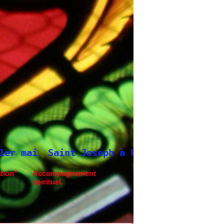
 Joseph à Fatima.
Neuvaine à Saint Josep
tion"
Accompagnement
spirituel.