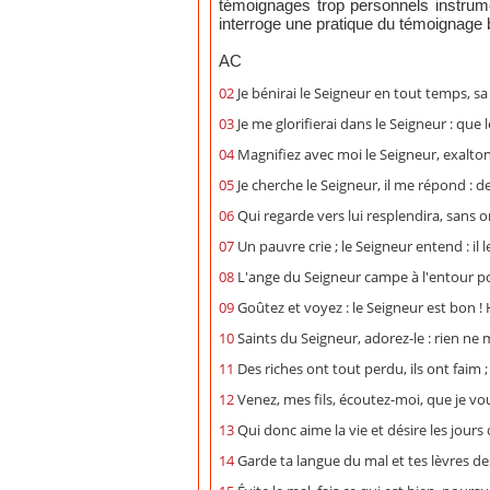
témoignages trop personnels instrumen
interroge une pratique du témoignage b
AC
02
Je bénirai le Seigneur en tout temps, sa
03
Je me glorifierai dans le Seigneur : que
04
Magnifiez avec moi le Seigneur, exalt
05
Je cherche le Seigneur, il me répond : de
06
Qui regarde vers lui resplendira, sans o
07
Un pauvre crie ; le Seigneur entend : il 
08
L'ange du Seigneur campe à l'entour pou
09
Goûtez et voyez : le Seigneur est bon ! 
10
Saints du Seigneur, adorez-le : rien ne 
11
Des riches ont tout perdu, ils ont faim
12
Venez, mes fils, écoutez-moi, que je vo
13
Qui donc aime la vie et désire les jours 
14
Garde ta langue du mal et tes lèvres de