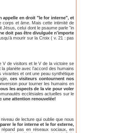
n appelle en droit "le for interne", et
 corps et âme. Mais cette intimité de
t Jésus, celui dont le psaume parle "in
 ne doit pas être divulguée n'importe
usqu'à mourir sur la Croix ( v. 21 : pas
V de visitors et le V de la victoire se
nt la planète avec l'accord des humains
is vivantes et ont une peau synthétique
ogie,
ces visiteurs contournent nos
nversion pour tourner les humains en
tous les aspects de la vie pour voler
munautés ecclésiales actuelles sur le
ec une attention renouvelée!
 niveau de lecture qui oublie que nous
arer le for interne et le for externe,
 répand pas en réseaux sociaux, en