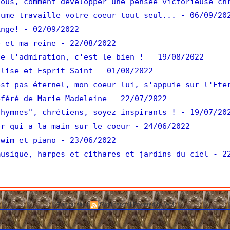
ous, comment développer une pensée victorieuse ch
ume travaille votre coeur tout seul...
- 06/09/20
nge!
- 02/09/2022
 et ma reine
- 22/08/2022
e l'admiration, c'est le bien !
- 19/08/2022
lise et Esprit Saint
- 01/08/2022
st pas éternel, mon coeur lui, s'appuie sur l'Ete
féré de Marie-Madeleine
- 22/07/2022
hymnes", chrétiens, soyez inspirants !
- 19/07/20
er qui a la main sur le coeur
- 24/06/2022
wim et piano
- 23/06/2022
usique, harpes et cithares et jardins du ciel
- 2
Plan du site
|
Syndication
|
Powered by WM