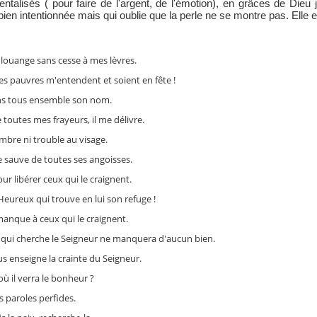
talisés ( pour faire de l'argent, de l'émotion), en grâces de Dieu j
ien intentionnée mais qui oublie que la perle ne se montre pas. Elle e
 louange sans cesse à mes lèvres.
 les pauvres m'entendent et soient en fête !
ons tous ensemble son nom.
 toutes mes frayeurs, il me délivre.
mbre ni trouble au visage.
le sauve de toutes ses angoisses.
r libérer ceux qui le craignent.
Heureux qui trouve en lui son refuge !
manque à ceux qui le craignent.
 ; qui cherche le Seigneur ne manquera d'aucun bien.
us enseigne la crainte du Seigneur.
où il verra le bonheur ?
s paroles perfides.