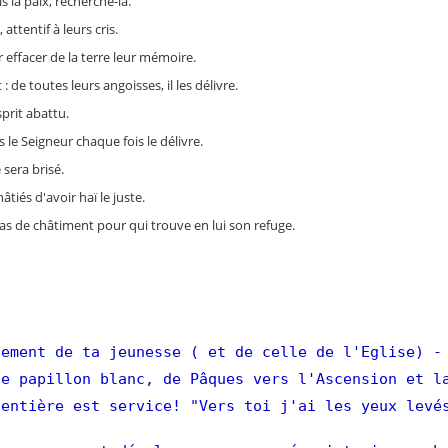
is la paix, recherche-la.
attentif à leurs cris.
effacer de la terre leur mémoire.
 de toutes leurs angoisses, il les délivre.
sprit abattu.
le Seigneur chaque fois le délivre.
 sera brisé.
âtiés d'avoir haï le juste.
pas de châtiment pour qui trouve en lui son refuge.
ement de ta jeunesse ( et de celle de l'Eglise)
-
e papillon blanc, de Pâques vers l'Ascension et l
entière est service! "Vers toi j'ai les yeux levé