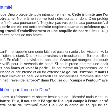
ntimité
u que Dieu protège de toute intrusion ennemie.
Cette intimité que l'o
notre âme.
Notre âme informe tout notre corps, et donc Dieu protège
e "jetée aux pourceaux". "Ne jetez pas vos perles aux pourceaux", di
 perle
car elle est
cette intimité resplendissante et précieuse qui
ng travail d'embellissement et une coquille de nacre
: Jésus ira j
ver ces perles de nos âmes.
t" me rappelle une série kitsh et passionnante : les Visitors, V. Le 
iction haletant. Des extra-terrestres s'introduisent sur Terre et pille
es". En réalité, ces visiteurs sont des lézards qui mangent des sour
: voilà pour le scénario de base! Si on le prend comme une anal
s nos âmes et voler la perle..
. Ils ont même un "processus" de co
lange du for interne et du for externe :
le gourou s'introduit dans 
l faut enlever sa peau de lézard! Les nombreuses réformes des com
 net "réveil de la force" dans l'Eglise qui "campe à l'entour" av
 libérer par l'ange de Dieu?
dans la résistance et abattre beaucoup de... lézards! mais c'est un
battre
. Et là,
il nous faut l'Ange de Dieu qui campe à l'entour : sép
tte perle de l'intimité avec Dieu,
de la garde de soi qui ne se