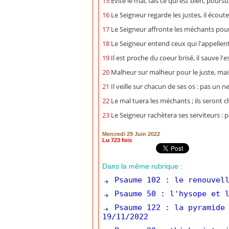
15
Évite le mal, fais ce qui est bien, poursu
16
Le Seigneur regarde les justes, il écoute, 
17
Le Seigneur affronte les méchants pour 
18
Le Seigneur entend ceux qui l'appellent :
19
Il est proche du coeur brisé, il sauve l'e
20
Malheur sur malheur pour le juste, mais 
21
Il veille sur chacun de ses os : pas un ne
22
Le mal tuera les méchants ; ils seront ch
23
Le Seigneur rachètera ses serviteurs : 
Mercredi 29 Juin 2022
Lu 723 fois
Dans la même rubrique :
Psaume 102 : le renouvell
Psaume 50 : l'hysope et l
Psaume 122 : la pyramide 
19/11/2022