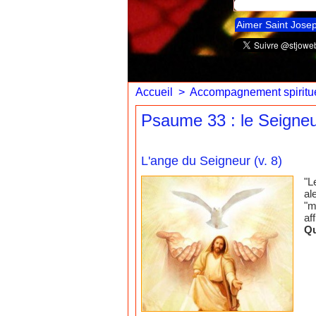
Aimer Saint Jose
Accueil
>
Accompagnement spiritue
Psaume 33 : le Seigneur
L'ange du Seigneur (v. 8)
"L
al
"m
af
Qu