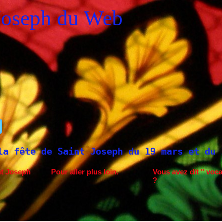
Joseph du Web
nt Joseph du 19 mars et du 1er mai
Saint
nt Joseph
Pour aller plus loin.
Vous avez dit " voca
?