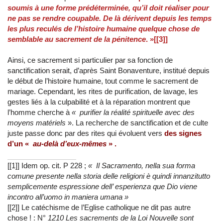
soumis à une forme prédéterminée, qu’il doit réaliser pour
ne pas se rendre coupable. De là dérivent depuis les temps
les plus reculés de l’histoire humaine quelque chose de
semblable au sacrement de la pénitence
. »[[3]]
Ainsi, ce sacrement si particulier par sa fonction de
sanctification serait, d’après Saint Bonaventure, institué depuis
le début de l’histoire humaine, tout comme le sacrement de
mariage. Cependant, les rites de purification, de lavage, les
gestes liés à la culpabilité et à la réparation montrent que
l’homme cherche à
« purifier la réalité spirituelle avec des
moyens matériels
». La recherche de sanctification et de culte
juste passe donc par des rites qui évoluent vers
des signes
d’un «
au-delà d’eux-mêmes
» .
[[1]] Idem op. cit. P 228 ;
« Il Sacramento, nella sua forma
comune presente nella storia delle religioni è quindi innanzitutto
semplicemente espressione dell’ esperienza que Dio viene
incontro all’uomo in maniera umana »
[[2]] Le catéchisme de l’Eglise catholique ne dit pas autre
chose ! : N°
1210 Les sacrements de la Loi Nouvelle sont