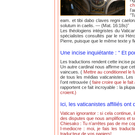
ch
l'
"T
eam. et tibi dabo claves regni caelo
solutum in caelis. — (Mat. 16:18s)"
Les théologiens intégristes du Vatica
spécialistes consultés par le roi Hér
Pierre, puisque que le même texte y fig
Une incise inquiétante : " Et p
Les traductions rendent cette incise pa
Un autre cardinal nous affirme que cett
vaincues. (
Mettre au conditionnel le f
de tous les médias vaticanistes. Les 
l'ont retrouvée (
faire croire que le fa
rapportent ce fait incroyable : la plup
croient.)
Ici, les vaticanistes affiliés on
Vatican ignorantor : si cela continue, 
des disputes que nous amplifions et s
Chiesako : Tu n'arrêtes pas de me cop
I-mediocre : moi, je fais les traduc
traducteur de vos papiers!