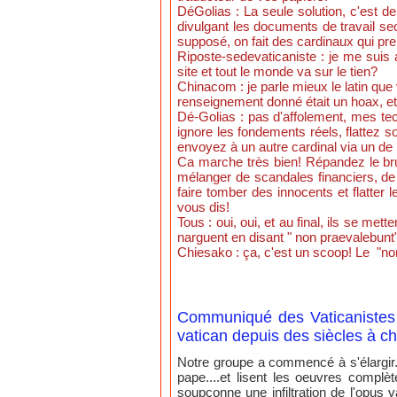
DéGolias : La seule solution, c'est 
divulgant les documents de travail se
supposé, on fait des cardinaux qui pren
Riposte-sedevaticaniste : je me suis 
site et tout le monde va sur le tien?
Chinacom : je parle mieux le latin que
renseignement donné était un hoax, e
Dé-Golias : pas d'affolement, mes tech
ignore les fondements réels, flattez s
envoyez à un autre cardinal via un de 
Ca marche très bien! Répandez le brui
mélanger de scandales financiers, de 
faire tomber des innocents et flatter
vous dis!
Tous : oui, oui, et au final, ils se met
narguent en disant " non praevalebunt"
Chiesako : ça, c'est un scoop! Le "no
Communiqué des Vaticanistes d
vatican depuis des siècles à c
Notre groupe a commencé à s'élargir
pape....et lisent les oeuvres compl
soupçonne une infiltration de l'opus