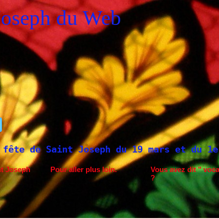
Joseph du Web
oseph du 19 mars et du 1er mai
Saint Jo
nt Joseph
Pour aller plus loin.
Vous avez dit " voca
?