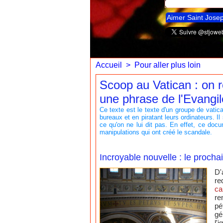
Aimer Saint Jose
Accueil
>
Pour aller plus loin
Scoop au Vatican : on
une phrase de l'Evangil
Ce texte est le texte d'un groupe de vatica
bureaux et en piratant leurs ordinateurs. 
ce qu'on ne lui dit pas. En effet, ce docu
manipulations qui ont créé le scandale.
Incroyable nouvelle : le prochai
D'
re
ca
re
pé
gé
l'