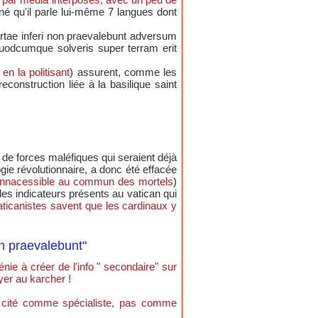
né qu'il parle lui-même 7 langues dont
rtae inferi non praevalebunt adversum
quodcumque solveris super terram erit
 en la politisant
) assurent, comme les
construction liée à la basilique saint
n de forces maléfiques qui seraient déjà
gie révolutionnaire, a donc été effacée
s, innacessible au commun des mortels
)
des indicateurs présents au vatican qui
vaticanistes savent que les cardinaux y
non praevalebunt"
énie à créer de l'info " secondaire" sur
yer au karcher !
tre cité comme spécialiste, pas comme