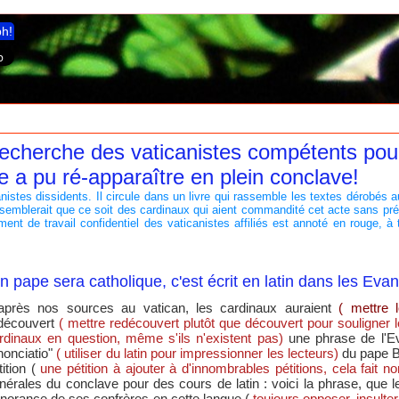
ph!
 recherche des vaticanistes compétents p
e a pu ré-apparaître en plein conclave!
nistes dissidents. Il circule dans un livre qui rassemble les textes dérobés a
Il semblerait que ce soit des cardinaux qui aient commandité cet acte sans pr
ment de travail confidentiel des vaticanistes affiliés est annoté en rouge, à 
n pape sera catholique, c'est écrit en latin dans les Evan
après nos sources au vatican, les cardinaux auraient
( mettre 
découvert
( mettre redécouvert plutôt que découvert pour souligne
rdinaux en question, même s'ils n'existent pas)
une phrase de l'Ev
nonciatio"
( utiliser du latin pour impressionner les lecteurs)
du pape B
tition (
une pétition à ajouter à d'innombrables pétitions, cela fait n
nérales du conclave pour des cours de latin : voici la phrase, que 
ignorance de ses confrères en cette langue,(
toujours opposer, insulte