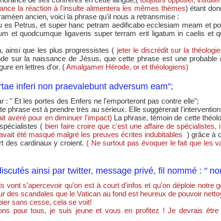
ance la réaction à l'insulte alimentera les mêmes thèmes
) étant don
araméen ancien, voici la phrase qu'il nous a retransmise :
u es Petrus, et super hanc petram aedificabo ecclesiam meam et po
rum et quodcumque ligaveris super terram erit ligatum in caelis et 
n, ainsi que les plus progressistes (
jeter le discrédit sur la théologie
ode sur la naissance de Jésus, que cette phrase est une probable re
ure en lettres d'or. (
Amalgamer Hérode, or et théologiens)
ortae inferi non praevalebunt adversum eam";
r : " Et les portes des Enfers ne l'emporteront pas contre elle";
e phrase est à prendre très au sérieux. Elle suggèrerait l'interventio
ait avéré pour en diminuer l'impact)
La phrase, témoin de cette théolo
spécialistes (
bien faire croire que c'est une affaire de spécialiste
it avait été masqué malgré les preuves écrites indubitables
) grâce à 
art des cardinaux y croient.
( Ne surtout pas évoquer le fait que les 
t discutés ainsi par twitter, message privé, fil nommé : " 
ils vont s'apercevoir qu'on est à court d'infos et qu'on déploie notre g
ur des scandales que le Vatican au fond est heureux de pouvoir netto
ier sans cesse, cela se voit!
tions pour tous, je suis jeune et vous en profitez ! Je devrais ê