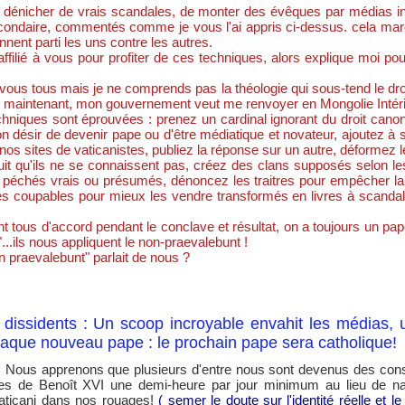
de dénicher de vrais scandales, de monter des évêques par médias in
condaire, commentés comme je vous l'ai appris ci-dessus. cela marc
nent parti les uns contre les autres.
affilié à vous pour profiter de ces techniques, alors explique moi p
 vous tous mais je ne comprends pas la théologie qui sous-tend le droi
t maintenant, mon gouvernement veut me renvoyer en Mongolie Intér
niques sont éprouvées : prenez un cardinal ignorant du droit canon, 
on désir de devenir pape ou d'être médiatique et novateur, ajoutez à s
nos sites de vaticanistes, publiez la réponse sur un autre, déformez 
t qu'ils ne se connaissent pas, créez des clans supposés selon les or
péchés vrais ou présumés, dénoncez les traitres pour empêcher la réfo
 les coupables pour mieux les vendre transformés en livres à scanda
tent tous d'accord pendant le conclave et résultat, on a toujours un pap
...ils nous appliquent le non-praevalebunt !
n praevalebunt" parlait de nous ?
issidents : Un scoop incroyable envahit les médias, 
haque nouveau pape : le prochain pape sera catholique!
. Nous apprenons que plusieurs d'entre nous sont devenus des cons
ètes de Benoît XVI une demi-heure par jour minimum au lieu de nav
 vaticani dans nos rouages!
( semer le doute sur l'identité réelle et l