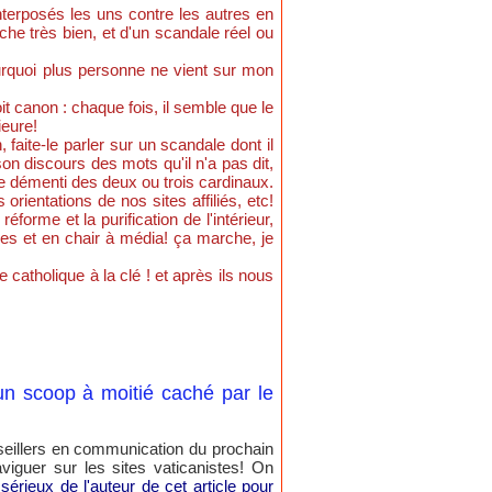
terposés les uns contre les autres en
he très bien, et d'un scandale réel ou
ourquoi plus personne ne vient sur mon
t canon : chaque fois, il semble que le
ieure!
faite-le parler sur un scandale dont il
on discours des mots qu'il n'a pas dit,
le démenti des deux ou trois cardinaux.
ientations de nos sites affiliés, etc!
rme et la purification de l'intérieur,
les et en chair à média! ça marche, je
e catholique à la clé ! et après ils nous
un scoop à moitié caché par le
eillers en communication du prochain
iguer sur les sites vaticanistes! On
e sérieux de l'auteur de cet article pour