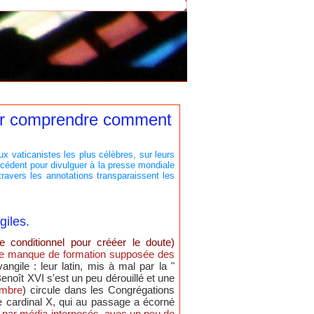
our comprendre comment
ux vaticanistes les plus célèbres, sur leurs
écédent pour divulguer à la presse mondiale
travers les annotations transparaissent les
giles.
le conditionnel pour crééer le doute)
r le manque de formation supposée des
angile : leur latin, mis à mal par la "
enoît XVI s'est un peu dérouillé et une
ombre
) circule dans les Congrégations
le cardinal X, qui au passage a écorné
r par média interposés, avec un peu de